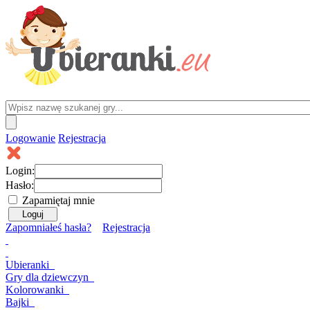
Logowanie
Rejestracja
Login:
Hasło:
Zapamiętaj mnie
Zapomniałeś hasła?
Rejestracja
Ubieranki
Gry
dla dziewczyn
Kolorowanki
Bajki