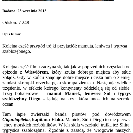
Dodano: 25 września 2015
Odsłon: 7 248
Opis filmu:
Kolejna część przygód trójki przyjaciół: mamuta, leniwca i tygrysa
szablozębnego.
Kolejna część filmu zaczyna się tak jak w poprzednich częściach od
epizodu z
Wiewiórem
, który szuka dobrego miejsca aby stłuc
żołądź. Gdy w końcu znajduje dobre miejsce i ciska nim o ziemię,
zamiast skorupki orzecha pęka skorupa ziemska. Następuje wielkie
trzęsienie, w efekcie którego kontynenty oddzielają się od siebie.
Trzej bohaterowie –
mamut Maniek
,
leniwiec Sid
i
tygrys
szablozębny Diego
– lądują na krze, która unosi ich na szeroki
ocean.
Tam łapie zwierzaki banda piratów pod dowództwem
Gigantopiteka
,
kapitana Flaka
. Maniek, Sid i Diego to nie pierwsi
jeńcy morskich rozbójników. W ich sidła wcześniej trafiła też Shira,
tygrysica szablozębna. Zgodnie z zasadą, że wrogowie naszych