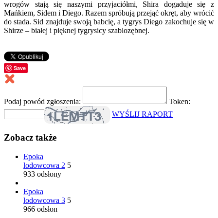
wrogów stają się naszymi przyjaciółmi, Shira dogaduje się z
Mańkiem, Sidem i Diego. Razem spróbują przejąć okręt, aby wrócić
do stada. Sid znajduje swoją babcię, a tygrys Diego zakochuje się w
Shirze – białej i pięknej tygrysicy szablozębnej.
Save
Podaj powód zgłoszenia:
Token:
WYŚLIJ RAPORT
Zobacz także
Epoka
lodowcowa 2
5
933 odsłony
Epoka
lodowcowa 3
5
966 odsłon