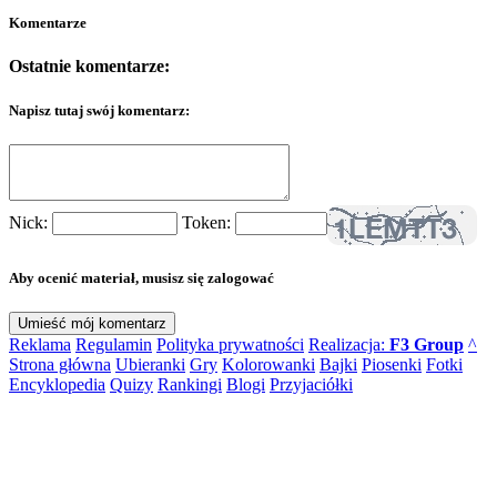
Komentarze
Ostatnie komentarze:
Napisz tutaj swój komentarz:
Nick:
Token:
Aby ocenić materiał, musisz się zalogować
Reklama
Regulamin
Polityka prywatności
Realizacja:
F3 Group
^
Strona główna
Ubieranki
Gry
Kolorowanki
Bajki
Piosenki
Fotki
Encyklopedia
Quizy
Rankingi
Blogi
Przyjaciółki