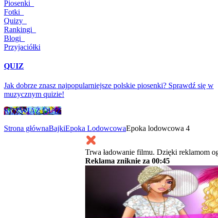
Piosenki
Fotki
Quizy
Rankingi
Blogi
Przyjaciółki
QUIZ
Jak dobrze znasz najpopularniejsze polskie piosenki? Sprawdź się w
muzycznym quizie!
ROZWIĄŻ QUIZ
Strona główna
Bajki
Epoka Lodowcowa
Epoka lodowcowa 4
Trwa ładowanie filmu. Dzięki reklamom og
Reklama zniknie za
00:45