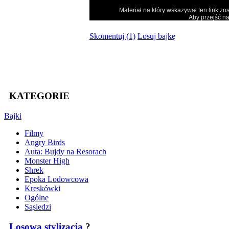
Skomentuj (1)
Losuj bajkę
KATEGORIE
Bajki
Filmy
Angry Birds
Auta: Bujdy na Resorach
Monster High
Shrek
Epoka Lodowcowa
Kreskówki
Ogólne
Sąsiedzi
Losowa stylizacja
?