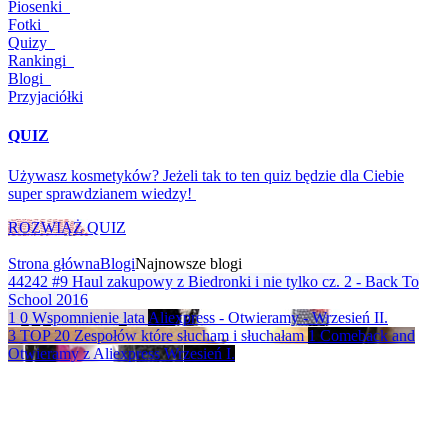
Piosenki
Fotki
Quizy
Rankingi
Blogi
Przyjaciółki
QUIZ
Używasz kosmetyków? Jeżeli tak to ten quiz będzie dla Ciebie
super sprawdzianem wiedzy!
ROZWIĄŻ QUIZ
Strona główna
Blogi
Najnowsze blogi
44242
#9 Haul zakupowy z Biedronki i nie tylko cz. 2 - Back To
School 2016
1
0
Wspomnienie lata
Aliexpress - Otwieramy - Wrzesień II.
3
TOP 20 Zespołów które słucham i słuchałam
1
Comeback and
Otwieramy z Aliexpress Wrzesień I.