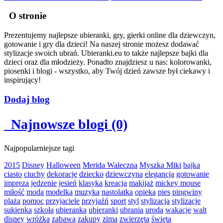
O stronie
Prezentujemy najlepsze ubieranki, gry, gierki online dla dziewczyn,
gotowanie i gry dla dzieci! Na naszej stronie możesz dodawać
stylizacje swoich ubrań. Ubieranki.eu to także najlepsze bajki dla
dzieci oraz dla młodzieży. Ponadto znajdziesz u nas: kolorowanki,
piosenki i blogi - wszystko, aby Twój dzień zawsze był ciekawy i
inspirujący!
Dodaj blog
Najnowsze blogi (0)
Najpopularniejsze tagi
2015
Disney
Halloween
Merida Waleczna
Myszka Miki
bajka
ciasto
ciuchy
dekoracje
dziecko
dziewczyna
elegancja
gotowanie
impreza
jedzenie
jesień
klasyka
kreacja
makijaż
mickey mouse
miłość
moda
modelka
muzyka
nastolatka
opieka
pies
pingwiny
plaża
pomoc
przyjaciele
przyjaźń
sport
styl
stylizacja
stylizacje
sukienka
szkoła
ubieranka
ubieranki
ubrania
uroda
wakacje
walt
disney
wróżka
zabawa
zakupy
zima
zwierzęta
święta