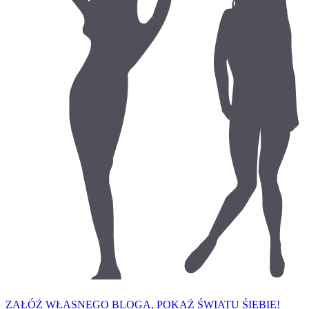
ZAŁÓŻ WŁASNEGO BLOGA, POKAŻ ŚWIATU ŚIEBIE!