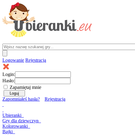
Logowanie
Rejestracja
Login:
Hasło:
Zapamiętaj mnie
Zapomniałeś hasła?
Rejestracja
Ubieranki
Gry
dla dziewczyn
Kolorowanki
Bajki