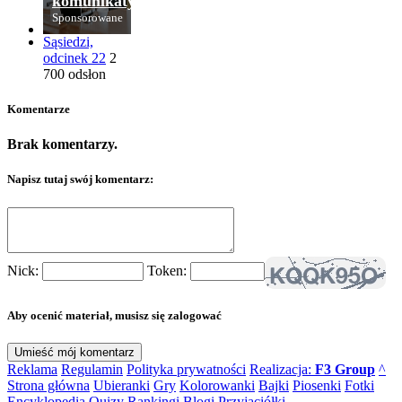
komunikaty.
Sponsorowane
Sąsiedzi,
odcinek 22
2
700 odsłon
Komentarze
Brak komentarzy.
Napisz tutaj swój komentarz:
Nick:
Token:
Aby ocenić materiał, musisz się zalogować
Reklama
Regulamin
Polityka prywatności
Realizacja:
F3 Group
^
Strona główna
Ubieranki
Gry
Kolorowanki
Bajki
Piosenki
Fotki
Encyklopedia
Quizy
Rankingi
Blogi
Przyjaciółki