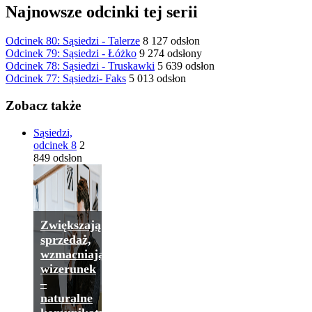
Najnowsze odcinki tej serii
Odcinek 80: Sąsiedzi - Talerze
8 127 odsłon
Odcinek 79: Sąsiedzi - Łóżko
9 274 odsłony
Odcinek 78: Sąsiedzi - Truskawki
5 639 odsłon
Odcinek 77: Sąsiedzi- Faks
5 013 odsłon
Zobacz także
Sąsiedzi,
odcinek 8
2
849 odsłon
Zwiększają
sprzedaż,
wzmacniają
wizerunek
–
naturalne