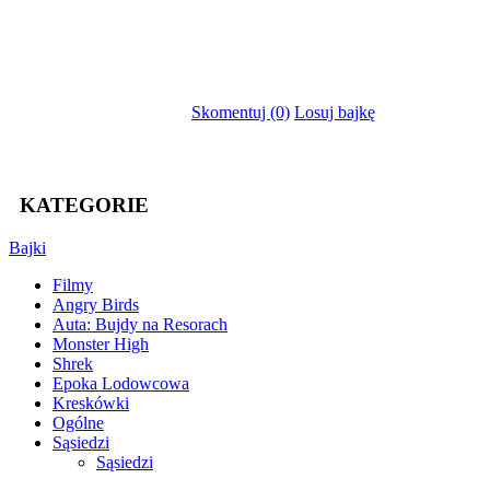
Skomentuj (0)
Losuj bajkę
KATEGORIE
Bajki
Filmy
Angry Birds
Auta: Bujdy na Resorach
Monster High
Shrek
Epoka Lodowcowa
Kreskówki
Ogólne
Sąsiedzi
Sąsiedzi