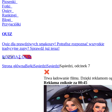
Piosenki
Fotki
Quizy
Rankingi
Blogi
Przyjaciółki
QUIZ
Quiz dla prawdziwych smakoszy! Potrafisz rozpoznać wszystkie
tradycyjne zupy? Sprawdź już teraz!
ROZWIĄŻ QUIZ
Strona główna
Bajki
Sąsiedzi
Sąsiedzi
Sąsiedzi, odcinek 7
Trwa ładowanie filmu. Dzięki reklamom og
Reklama zniknie za
00:45