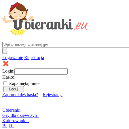
Logowanie
Rejestracja
Login:
Hasło:
Zapamiętaj mnie
Zapomniałeś hasła?
Rejestracja
Ubieranki
Gry
dla dziewczyn
Kolorowanki
Bajki