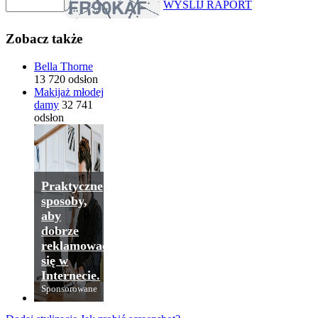
WYŚLIJ RAPORT
Zobacz także
Bella Thorne
13 720 odsłon
Makijaż młodej
damy
32 741
odsłon
Praktyczne
sposoby,
aby
dobrze
reklamować
się w
Internecie.
Sponsorowane