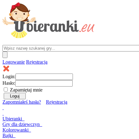
Logowanie
Rejestracja
Login:
Hasło:
Zapamiętaj mnie
Zapomniałeś hasła?
Rejestracja
Ubieranki
Gry
dla dziewczyn
Kolorowanki
Bajki