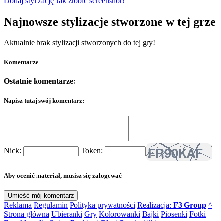
Dodaj stylizację
Jak zrobić screenshot?
Najnowsze stylizacje stworzone w tej grze
Aktualnie brak stylizacji stworzonych do tej gry!
Komentarze
Ostatnie komentarze:
Napisz tutaj swój komentarz:
Nick:
Token:
Aby ocenić materiał, musisz się zalogować
Reklama
Regulamin
Polityka prywatności
Realizacja:
F3 Group
^
Strona główna
Ubieranki
Gry
Kolorowanki
Bajki
Piosenki
Fotki