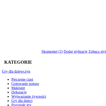
Skomentuj (2)
Dodaj stylizację
Zobacz styl
KATEGORIE
Gry
dla dziewczyn
Pieczenie ciast
Gotowanie potraw
Makijaże
Dekoracje
Wytwarzanie żywności
Gry dla dzieci
Pozostałe gry