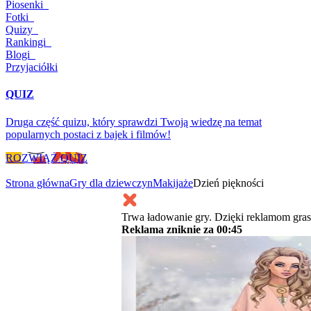
Piosenki
Fotki
Quizy
Rankingi
Blogi
Przyjaciółki
QUIZ
Druga część quizu, który sprawdzi Twoją wiedzę na temat
popularnych postaci z bajek i filmów!
ROZWIĄŻ QUIZ
Strona główna
Gry dla dziewczyn
Makijaże
Dzień piękności
Trwa ładowanie gry. Dzięki reklamom gras
Reklama zniknie za
00:45