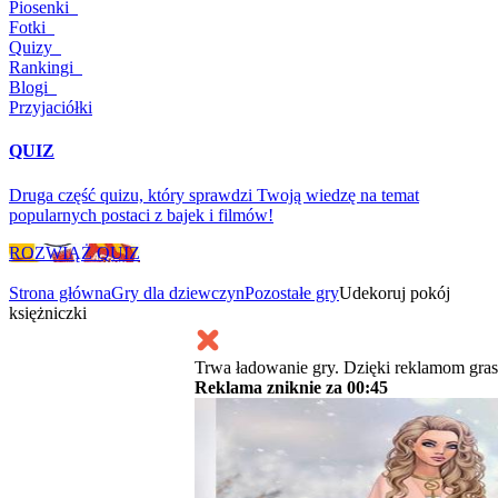
Piosenki
Fotki
Quizy
Rankingi
Blogi
Przyjaciółki
QUIZ
Druga część quizu, który sprawdzi Twoją wiedzę na temat
popularnych postaci z bajek i filmów!
ROZWIĄŻ QUIZ
Strona główna
Gry dla dziewczyn
Pozostałe gry
Udekoruj pokój
księżniczki
Trwa ładowanie gry. Dzięki reklamom gras
Reklama zniknie za
00:45