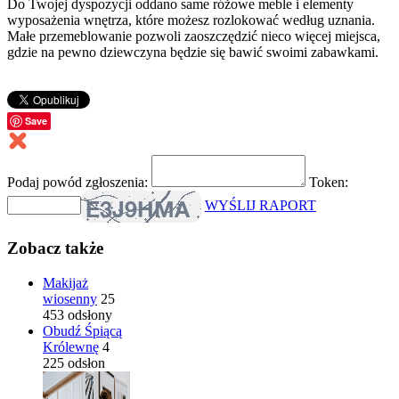
Do Twojej dyspozycji oddano same różowe meble i elementy
wyposażenia wnętrza, które możesz rozlokować według uznania.
Małe przemeblowanie pozwoli zaoszczędzić nieco więcej miejsca,
gdzie na pewno dziewczyna będzie się bawić swoimi zabawkami.
Save
Podaj powód zgłoszenia:
Token:
WYŚLIJ RAPORT
Zobacz także
Makijaż
wiosenny
25
453 odsłony
Obudź Śpiącą
Królewnę
4
225 odsłon