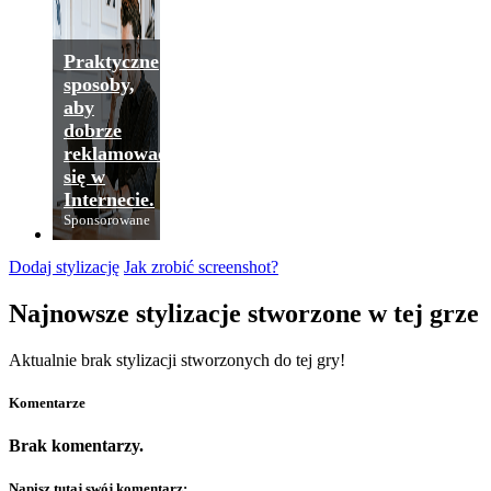
Praktyczne
sposoby,
aby
dobrze
reklamować
się w
Internecie.
Sponsorowane
Dodaj stylizację
Jak zrobić screenshot?
Najnowsze stylizacje stworzone w tej grze
Aktualnie brak stylizacji stworzonych do tej gry!
Komentarze
Brak komentarzy.
Napisz tutaj swój komentarz: