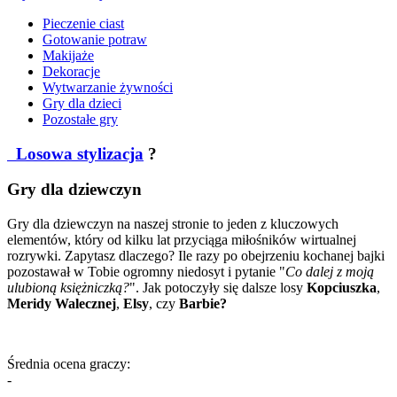
Pieczenie ciast
Gotowanie potraw
Makijaże
Dekoracje
Wytwarzanie żywności
Gry dla dzieci
Pozostałe gry
Losowa stylizacja
?
Gry dla dziewczyn
Gry dla dziewczyn na naszej stronie to jeden z kluczowych
elementów, który od kilku lat przyciąga miłośników wirtualnej
rozrywki. Zapytasz dlaczego? Ile razy po obejrzeniu kochanej bajki
pozostawał w Tobie ogromny niedosyt i pytanie "
Co dalej z moją
ulubioną księżniczką?
". Jak potoczyły się dalsze losy
Kopciuszka
,
Meridy Walecznej
,
Elsy
, czy
Barbie?
Średnia ocena graczy:
-