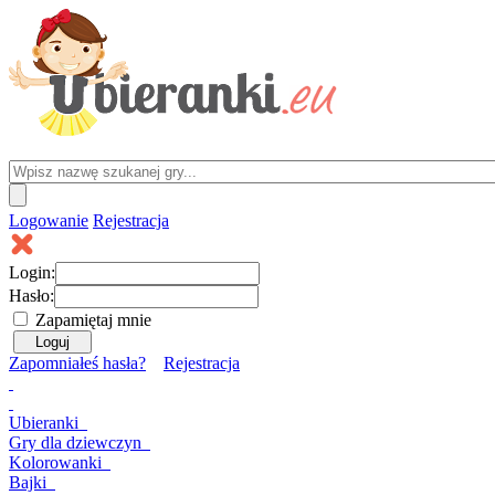
Logowanie
Rejestracja
Login:
Hasło:
Zapamiętaj mnie
Zapomniałeś hasła?
Rejestracja
Ubieranki
Gry
dla dziewczyn
Kolorowanki
Bajki