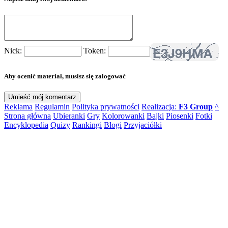
Nick:
Token:
Aby ocenić materiał, musisz się zalogować
Reklama
Regulamin
Polityka prywatności
Realizacja:
F3 Group
^
Strona główna
Ubieranki
Gry
Kolorowanki
Bajki
Piosenki
Fotki
Encyklopedia
Quizy
Rankingi
Blogi
Przyjaciółki