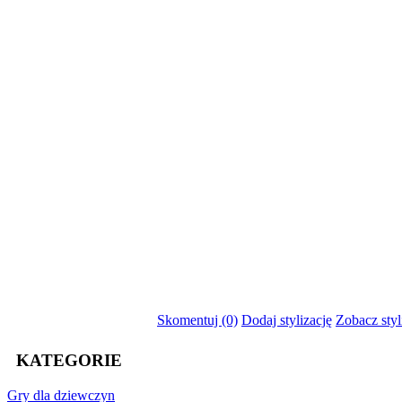
Skomentuj (0)
Dodaj stylizację
Zobacz styl
KATEGORIE
Gry
dla dziewczyn