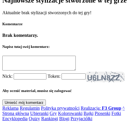
Najnowsze stylizacje stworzone w tej grze
Aktualnie brak stylizacji stworzonych do tej gry!
Komentarze
Brak komentarzy.
Napisz tutaj swój komentarz:
Nick:
Token:
Aby ocenić materiał, musisz się zalogować
Reklama
Regulamin
Polityka prywatności
Realizacja:
F3 Group
^
Strona główna
Ubieranki
Gry
Kolorowanki
Bajki
Piosenki
Fotki
Encyklopedia
Quizy
Rankingi
Blogi
Przyjaciółki