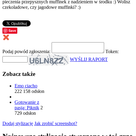
pieczenia przepysznych muffinek z nadzieniem w środku :) Wolisz
czekoladowe, czy jagodowe muffinki? :)
Save
Podaj powód zgłoszenia:
Token:
WYŚLIJ RAPORT
Zobacz także
Emo ciacho
222 158 odsłon
Gotowanie z
pasją: Piknik
2
729 odsłon
Dodaj stylizację
Jak zrobić screenshot?