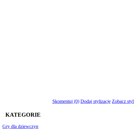
Skomentuj (0)
Dodaj stylizację
Zobacz styl
KATEGORIE
Gry
dla dziewczyn