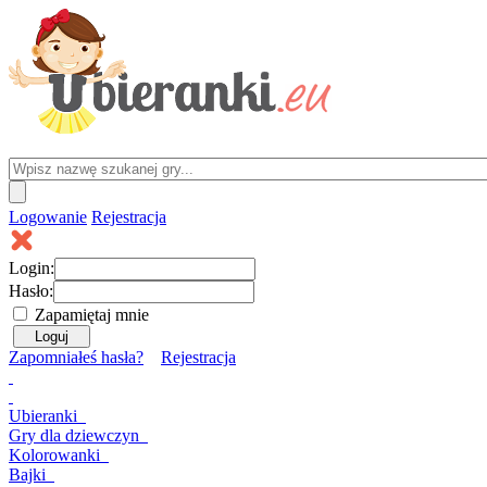
Logowanie
Rejestracja
Login:
Hasło:
Zapamiętaj mnie
Zapomniałeś hasła?
Rejestracja
Ubieranki
Gry
dla dziewczyn
Kolorowanki
Bajki