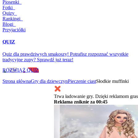
Piosenki
Fotki
Quizy
Rankingi
Blogi
Przyjaciółki
QUIZ
Quiz dla prawdziwych smakoszy! Potrafisz rozpoznać wszystkie
tradycyjne zupy? Sprawdź już teraz!
ROZWIĄŻ QUIZ
Strona główna
Gry dla dziewczyn
Pieczenie ciast
Słodkie muffinki
Trwa ładowanie gry. Dzięki reklamom gras
Reklama zniknie za
00:45