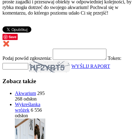
proste zagadki i przesuwaj obiekty w odpowiedniej kolejności, by
rybka mogła dotrzeć do swojego akwarium! Pochwal się w
komentarzu, do którego poziomu udało Ci się przejść!
Save
Podaj powód zgłoszenia:
Token:
WYŚLIJ RAPORT
Zobacz także
Akwarium
295
268 odsłon
Wykreślanka
wróżek
6 556
odsłon