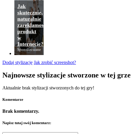
Jak
skutecznie,
naturalnie
zareklamować
produkt
w
Internecie?
Sponsorowane
Dodaj stylizację
Jak zrobić screenshot?
Najnowsze stylizacje stworzone w tej grze
Aktualnie brak stylizacji stworzonych do tej gry!
Komentarze
Brak komentarzy.
Napisz tutaj swój komentarz: