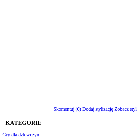
Skomentuj (0)
Dodaj stylizację
Zobacz styl
KATEGORIE
Gry
dla dziewczyn