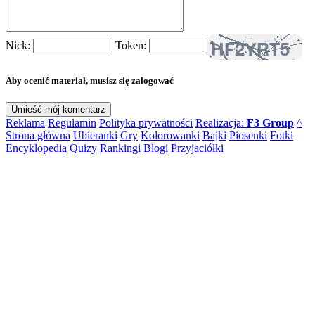
Nick:
Token:
Aby ocenić materiał, musisz się zalogować
Reklama
Regulamin
Polityka prywatności
Realizacja:
F3 Group
^
Strona główna
Ubieranki
Gry
Kolorowanki
Bajki
Piosenki
Fotki
Encyklopedia
Quizy
Rankingi
Blogi
Przyjaciółki