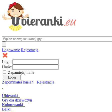
Logowanie
Rejestracja
Login:
Hasło:
Zapamiętaj mnie
Zapomniałeś hasła?
Rejestracja
Ubieranki
Gry
dla dziewczyn
Kolorowanki
Bajki