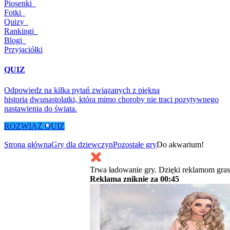
Piosenki
Fotki
Quizy
Rankingi
Blogi
Przyjaciółki
QUIZ
Odpowiedz na kilka pytań związanych z piękną
historią dwunastolatki, która mimo choroby nie traci pozytywnego
nastawienia do świata.
ROZWIĄŻ QUIZ
Strona główna
Gry dla dziewczyn
Pozostałe gry
Do akwarium!
Trwa ładowanie gry. Dzięki reklamom gras
Reklama zniknie za
00:45