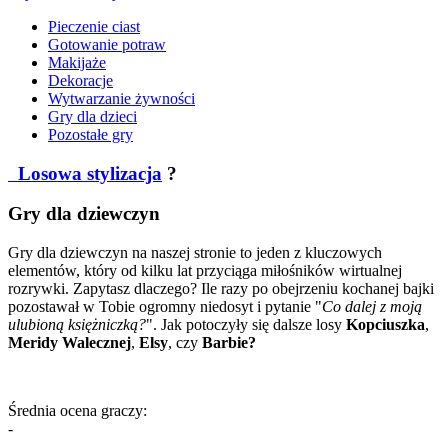
Pieczenie ciast
Gotowanie potraw
Makijaże
Dekoracje
Wytwarzanie żywności
Gry dla dzieci
Pozostałe gry
Losowa stylizacja
?
Gry dla dziewczyn
Gry dla dziewczyn na naszej stronie to jeden z kluczowych
elementów, który od kilku lat przyciąga miłośników wirtualnej
rozrywki. Zapytasz dlaczego? Ile razy po obejrzeniu kochanej bajki
pozostawał w Tobie ogromny niedosyt i pytanie "
Co dalej z moją
ulubioną księżniczką?
". Jak potoczyły się dalsze losy
Kopciuszka
,
Meridy Walecznej
,
Elsy
, czy
Barbie?
Średnia ocena graczy:
-