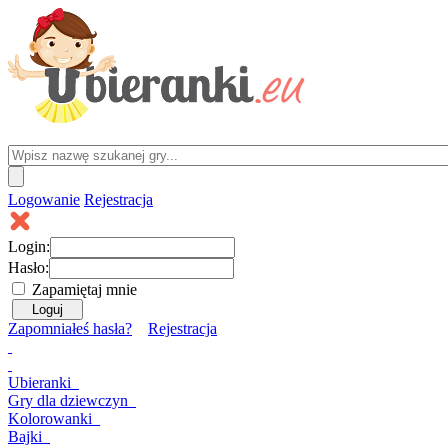
Logowanie
Rejestracja
Login:
Hasło:
Zapamiętaj mnie
Zapomniałeś hasła?
Rejestracja
Ubieranki
Gry
dla dziewczyn
Kolorowanki
Bajki