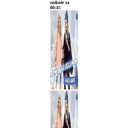
zniknie za
00:45