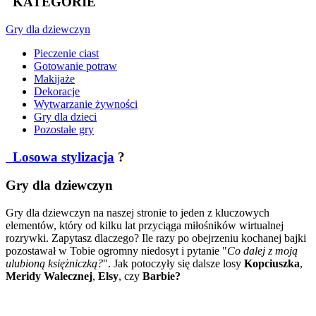
KATEGORIE
Gry
dla dziewczyn
Pieczenie ciast
Gotowanie potraw
Makijaże
Dekoracje
Wytwarzanie żywności
Gry dla dzieci
Pozostałe gry
Losowa stylizacja
?
Gry dla dziewczyn
Gry dla dziewczyn na naszej stronie to jeden z kluczowych
elementów, który od kilku lat przyciąga miłośników wirtualnej
rozrywki. Zapytasz dlaczego? Ile razy po obejrzeniu kochanej bajki
pozostawał w Tobie ogromny niedosyt i pytanie "
Co dalej z moją
ulubioną księżniczką?
". Jak potoczyły się dalsze losy
Kopciuszka
,
Meridy Walecznej
,
Elsy
, czy
Barbie?