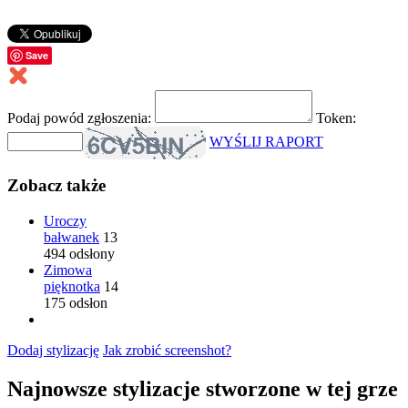
Save
Podaj powód zgłoszenia:
Token:
WYŚLIJ RAPORT
Zobacz także
Uroczy
bałwanek
13
494 odsłony
Zimowa
pięknotka
14
175 odsłon
Dodaj stylizację
Jak zrobić screenshot?
Najnowsze stylizacje stworzone w tej grze