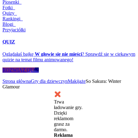
Piosenki
Fotki
Quizy
Rankingi
Blogi
Przyjaciółki
QUIZ
Oglądałaś bajkę
W głowie się nie mieści
? Sprawdź się w ciekawym
quizie na temat filmu animowanego!
ROZWIĄŻ QUIZ
Strona główna
Gry dla dziewczyn
Makijaże
So Sakura: Winter
Glamour
Trwa
ładowanie gry.
Dzięki
reklamom
grasz za
darmo.
Reklama