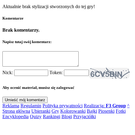
Aktualnie brak stylizacji stworzonych do tej gry!
Komentarze
Brak komentarzy.
Napisz tutaj swój komentarz:
Nick:
Token:
Aby ocenić materiał, musisz się zalogować
Reklama
Regulamin
Polityka prywatności
Realizacja:
F3 Group
^
Strona główna
Ubieranki
Gry
Kolorowanki
Bajki
Piosenki
Fotki
Encyklopedia
Quizy
Rankingi
Blogi
Przyjaciółki