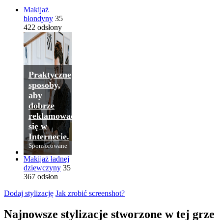
Makijaż
blondyny
35
422 odsłony
Praktyczne
sposoby,
aby
dobrze
reklamować
się w
Internecie.
Sponsorowane
Makijaż ładnej
dziewczyny
35
367 odsłon
Dodaj stylizację
Jak zrobić screenshot?
Najnowsze stylizacje stworzone w tej grze