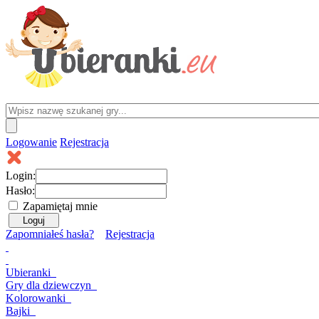
Logowanie
Rejestracja
Login:
Hasło:
Zapamiętaj mnie
Zapomniałeś hasła?
Rejestracja
Ubieranki
Gry
dla dziewczyn
Kolorowanki
Bajki