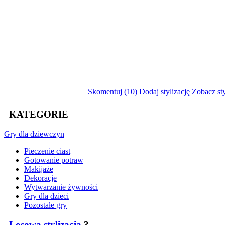
Skomentuj (10)
Dodaj stylizację
Zobacz sty
KATEGORIE
Gry
dla dziewczyn
Pieczenie ciast
Gotowanie potraw
Makijaże
Dekoracje
Wytwarzanie żywności
Gry dla dzieci
Pozostałe gry
Losowa stylizacja
?