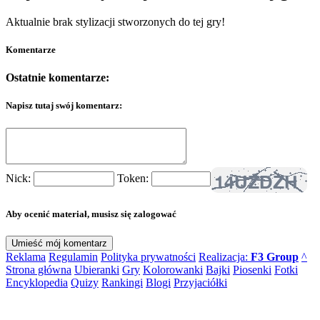
Aktualnie brak stylizacji stworzonych do tej gry!
Komentarze
Ostatnie komentarze:
Napisz tutaj swój komentarz:
Nick:
Token:
Aby ocenić materiał, musisz się zalogować
Reklama
Regulamin
Polityka prywatności
Realizacja:
F3 Group
^
Strona główna
Ubieranki
Gry
Kolorowanki
Bajki
Piosenki
Fotki
Encyklopedia
Quizy
Rankingi
Blogi
Przyjaciółki