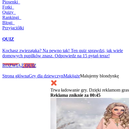
Piosenki
Fotki
Quizy
Rankingi
Blogi
Przyjaciółki
QUIZ
Kochasz zwiezątaka? Na pewno tak! Ten quiz sprawdzi, jak wiele
domowych pupilków znasz. Odpowiedz na 15 pytań teraz!
ROZWIĄŻ QUIZ
Strona główna
Gry dla dziewczyn
Makijaże
Malujemy blondynkę
Trwa ładowanie gry. Dzięki reklamom gras
Reklama zniknie za
00:45