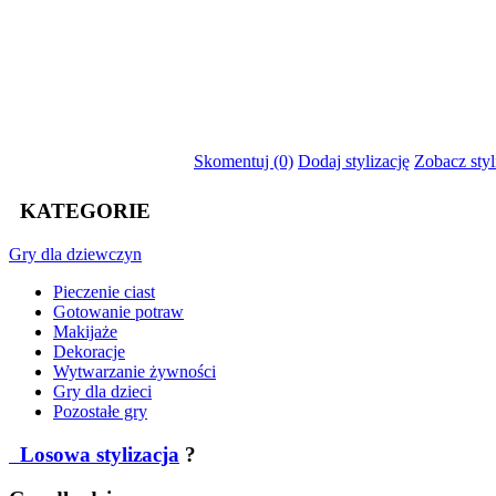
Skomentuj (0)
Dodaj stylizację
Zobacz styl
KATEGORIE
Gry
dla dziewczyn
Pieczenie ciast
Gotowanie potraw
Makijaże
Dekoracje
Wytwarzanie żywności
Gry dla dzieci
Pozostałe gry
Losowa stylizacja
?