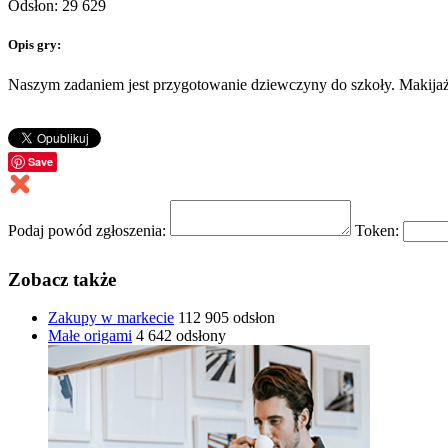
Odsłon: 29 629
Opis gry:
Naszym zadaniem jest przygotowanie dziewczyny do szkoły. Makijaż 
Save
Podaj powód zgłoszenia:
Token:
Zobacz także
Zakupy w markecie
112 905 odsłon
Małe origami
4 642 odsłony