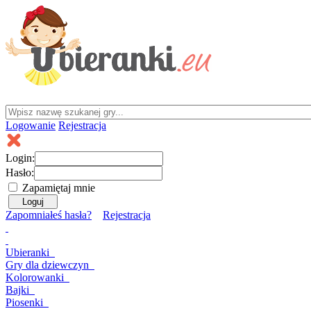
Logowanie
Rejestracja
Login:
Hasło:
Zapamiętaj mnie
Zapomniałeś hasła?
Rejestracja
Ubieranki
Gry
dla dziewczyn
Kolorowanki
Bajki
Piosenki