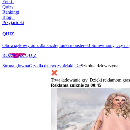
Fotki
Quizy
Rankingi
Blogi
Przyjaciółki
QUIZ
Obowiązkowy quiz dla każdej fanki monsterek! Sprawdzimy, czy nap
ROZWIĄŻ QUIZ
Strona główna
Gry dla dziewczyn
Makijaże
Szkolna dziewczyna
Trwa ładowanie gry. Dzięki reklamom gras
Reklama zniknie za
00:45