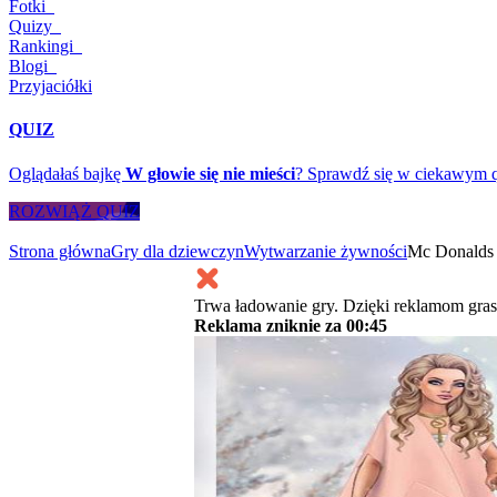
Fotki
Quizy
Rankingi
Blogi
Przyjaciółki
QUIZ
Oglądałaś bajkę
W głowie się nie mieści
? Sprawdź się w ciekawym q
ROZWIĄŻ QUIZ
Strona główna
Gry dla dziewczyn
Wytwarzanie żywności
Mc Donalds
Trwa ładowanie gry. Dzięki reklamom gras
Reklama zniknie za
00:45