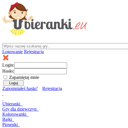
Logowanie
Rejestracja
Login:
Hasło:
Zapamiętaj mnie
Zapomniałeś hasła?
Rejestracja
Ubieranki
Gry
dla dziewczyn
Kolorowanki
Bajki
Piosenki