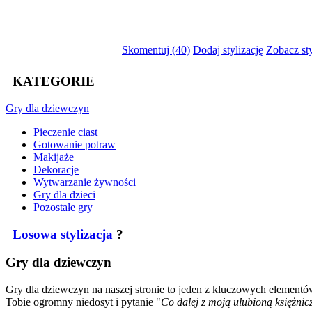
Skomentuj (40)
Dodaj stylizację
Zobacz sty
KATEGORIE
Gry
dla dziewczyn
Pieczenie ciast
Gotowanie potraw
Makijaże
Dekoracje
Wytwarzanie żywności
Gry dla dzieci
Pozostałe gry
Losowa stylizacja
?
Gry dla dziewczyn
Gry dla dziewczyn na naszej stronie to jeden z kluczowych elementów
Tobie ogromny niedosyt i pytanie "
Co dalej z moją ulubioną księżnic