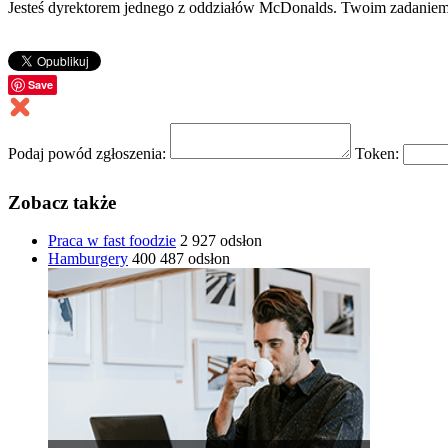
Jesteś dyrektorem jednego z oddziałów McDonalds. Twoim zadaniem je
Save
Podaj powód zgłoszenia:
Token:
Zobacz także
Praca w fast foodzie
2 927 odsłon
Hamburgery
400 487 odsłon