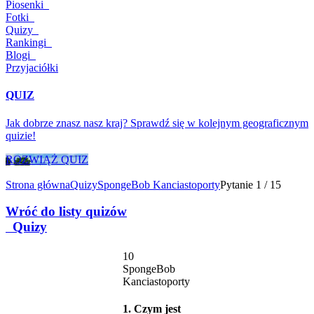
Piosenki
Fotki
Quizy
Rankingi
Blogi
Przyjaciółki
QUIZ
Jak dobrze znasz nasz kraj? Sprawdź się w kolejnym geograficznym
quizie!
ROZWIĄŻ QUIZ
Strona główna
Quizy
SpongeBob Kanciastoporty
Pytanie 1 / 15
Wróć do listy quizów
Quizy
10
SpongeBob
Kanciastoporty
1. Czym jest