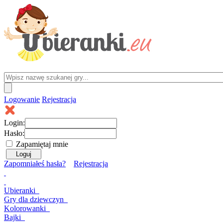
Logowanie
Rejestracja
Login:
Hasło:
Zapamiętaj mnie
Zapomniałeś hasła?
Rejestracja
Ubieranki
Gry
dla dziewczyn
Kolorowanki
Bajki