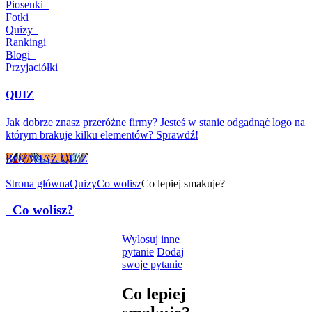
Piosenki
Fotki
Quizy
Rankingi
Blogi
Przyjaciółki
QUIZ
Jak dobrze znasz przeróżne firmy? Jesteś w stanie odgadnąć logo na
którym brakuje kilku elementów? Sprawdź!
ROZWIĄŻ QUIZ
Strona główna
Quizy
Co wolisz
Co lepiej smakuje?
Co wolisz?
Wylosuj inne
pytanie
Dodaj
swoje pytanie
Co lepiej