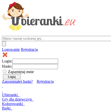
Logowanie
Rejestracja
Login:
Hasło:
Zapamiętaj mnie
Zapomniałeś hasła?
Rejestracja
Ubieranki
Gry
dla dziewczyn
Kolorowanki
Bajki