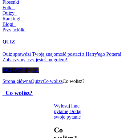
Piosenki
Fotki
Quizy
Rankingi
Blogi
Przyjaciółki
QUIZ
Quiz sprawdzi Twoją znajomość postaci z Harry'ego Pottera!
Zobaczymy, czy jesteś mugolem!
ROZWIĄŻ QUIZ
Strona główna
Quizy
Co wolisz
Co wolisz?
Co wolisz?
Wylosuj inne
pytanie
Dodaj
swoje pytanie
Co