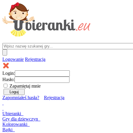
Logowanie
Rejestracja
Login:
Hasło:
Zapamiętaj mnie
Zapomniałeś hasła?
Rejestracja
Ubieranki
Gry
dla dziewczyn
Kolorowanki
Bajki