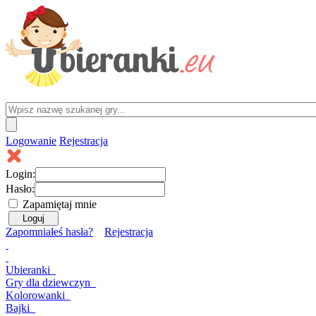
Logowanie
Rejestracja
Login:
Hasło:
Zapamiętaj mnie
Zapomniałeś hasła?
Rejestracja
Ubieranki
Gry
dla dziewczyn
Kolorowanki
Bajki