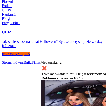
Piosenki
Fotki
Quizy
Rankingi
Blogi
Przyjaciółki
QUIZ
Jak wiele wiesz na temat Halloween? Sprawdź się w quizie wiedzy
już teraz!
ROZWIĄŻ QUIZ
Strona główna
Bajki
Filmy
Madagaskar 2
Trwa ładowanie filmu. Dzięki reklamom og
Reklama zniknie za
00:45