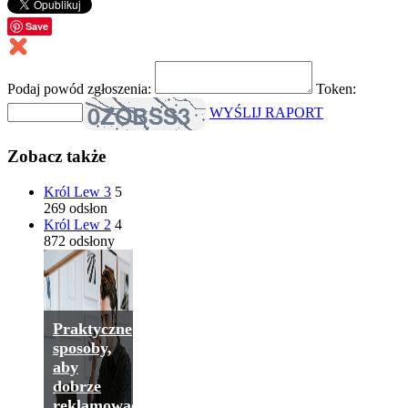
Save
Podaj powód zgłoszenia:
Token:
WYŚLIJ RAPORT
Zobacz także
Król Lew 3
5
269 odsłon
Król Lew 2
4
872 odsłony
Praktyczne
sposoby,
aby
dobrze
reklamować