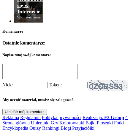
się w
Internecie.
Sponsorowane
Komentarze
Ostatnie komentarze:
Napisz tutaj swój komentarz:
Nick:
Token:
Aby ocenić materiał, musisz się zalogować
Reklama
Regulamin
Polityka prywatności
Realizacja:
F3 Group
^
Strona główna
Ubieranki
Gry
Kolorowanki
Bajki
Piosenki
Fotki
Encyklopedia
Quizy
Rankingi
Blogi
Przyjaciółki