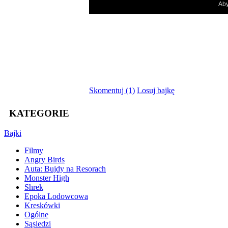
Skomentuj (1)
Losuj bajkę
KATEGORIE
Bajki
Filmy
Angry Birds
Auta: Bujdy na Resorach
Monster High
Shrek
Epoka Lodowcowa
Kreskówki
Ogólne
Sąsiedzi