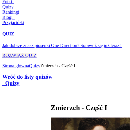
Fotki
Quizy
Rankingi
Blogi
Przyjaciółki
QUIZ
Jak dobrze znasz piosenki One Direction? Sprawdź się już teraz!
ROZWIĄŻ QUIZ
Strona główna
Quizy
Zmierzch - Część I
Wróć do listy quizów
Quizy
-
Zmierzch - Część I