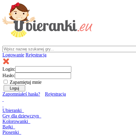
Logowanie
Rejestracja
Login:
Hasło:
Zapamiętaj mnie
Zapomniałeś hasła?
Rejestracja
Ubieranki
Gry
dla dziewczyn
Kolorowanki
Bajki
Piosenki