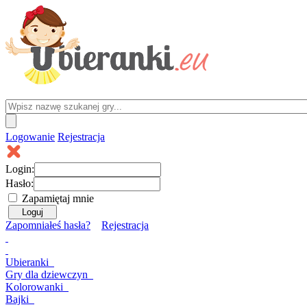
Logowanie
Rejestracja
Login:
Hasło:
Zapamiętaj mnie
Zapomniałeś hasła?
Rejestracja
Ubieranki
Gry
dla dziewczyn
Kolorowanki
Bajki