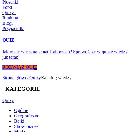
Piosenki
Fotki
Quizy
Rankingi
Blogi
Przyjaciółki
QUIZ
Jak wiele wiesz na temat Halloween? Sprawdź się w quizie wiedzy
już teraz!
ROZWIĄŻ QUIZ
Strona główna
Quizy
Ranking wiedzy
KATEGORIE
Quizy
Ogólne
Geograficzne
Bajki
Show-biznes
Moda