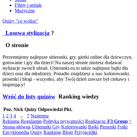
Filmy i seriale
Muzyczne
Quizy "co wolisz"
Losowa stylizacja
?
O stronie
Prezentujemy najlepsze ubieranki, gry, gierki online dla dziewczyn,
gotowanie i gry dla dzieci! Na naszej stronie możesz dodawać
stylizacje swoich ubrań. Ubieranki.eu to także najlepsze bajki dla
dzieci oraz dla młodzieży. Ponadto znajdziesz u nas: kolorowanki,
piosenki i blogi - wszystko, aby Twój dzień zawsze był ciekawy i
inspirujący!
Wróć do listy quizów
Ranking wiedzy
Poz.
Nick
Quizy
Odpowiedzi
Pkt.
1
2
3
4
...
7
Następna
Reklama
Regulamin
Polityka prywatności
Realizacja:
F3 Group
^
Strona główna
Ubieranki
Gry
Kolorowanki
Bajki
Piosenki
Fotki
Encyklopedia
Quizy
Rankingi
Blogi
Przyjaciółki