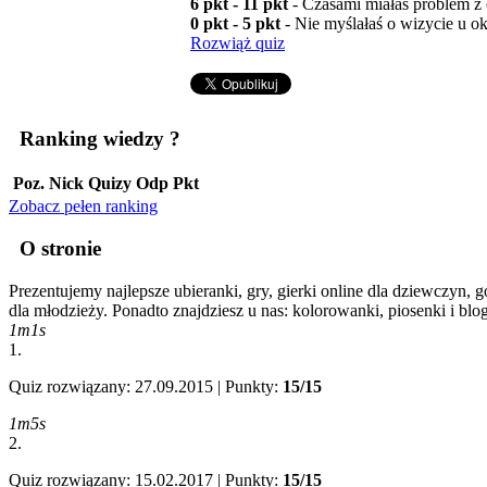
6 pkt - 11 pkt
- Czasami miałaś problem z 
0 pkt - 5 pkt
- Nie myślałaś o wizycie u ok
Rozwiąż quiz
Ranking wiedzy
?
Poz.
Nick
Quizy
Odp
Pkt
Zobacz pełen ranking
O stronie
Prezentujemy najlepsze ubieranki, gry, gierki online dla dziewczyn, g
dla młodzieży. Ponadto znajdziesz u nas: kolorowanki, piosenki i blo
1m1s
1.
Quiz rozwiązany: 27.09.2015 | Punkty:
15/15
1m5s
2.
Quiz rozwiązany: 15.02.2017 | Punkty:
15/15