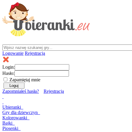
Logowanie
Rejestracja
Login:
Hasło:
Zapamiętaj mnie
Zapomniałeś hasła?
Rejestracja
Ubieranki
Gry
dla dziewczyn
Kolorowanki
Bajki
Piosenki