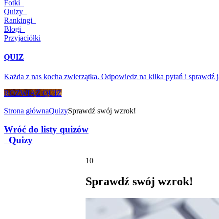
Fotki
Quizy
Rankingi
Blogi
Przyjaciółki
QUIZ
Każda z nas kocha zwierzątka. Odpowiedz na kilka pytań i sprawdź ja
ROZWIĄŻ QUIZ
Strona główna
Quizy
Sprawdź swój wzrok!
Wróć do listy quizów
Quizy
10
Sprawdź swój wzrok!