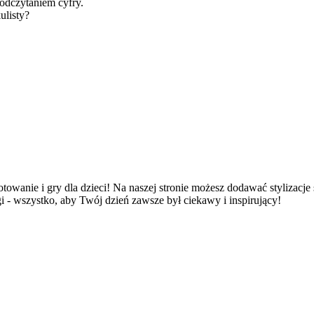
odczytaniem cyfry.
ulisty?
otowanie i gry dla dzieci! Na naszej stronie możesz dodawać stylizacje 
gi - wszystko, aby Twój dzień zawsze był ciekawy i inspirujący!