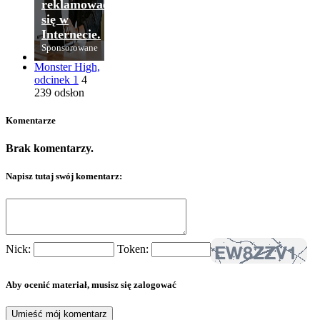
reklamować
się w
Internecie.
Sponsorowane
Monster High,
odcinek 1
4
239 odsłon
Komentarze
Brak komentarzy.
Napisz tutaj swój komentarz:
Nick:
Token:
Aby ocenić materiał, musisz się zalogować