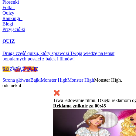
Piosenki
Fotki
Quizy
Rankingi
Blogi
Przyjaciółki
QUIZ
Druga część quizu, który sprawdzi Twoją wiedzę na temat
popularnych postaci z bajek i filmów!
ROZWIĄŻ QUIZ
Strona główna
Bajki
Monster High
Monster High
Monster High,
odcinek 4
Trwa ładowanie filmu. Dzięki reklamom og
Reklama zniknie za
00:45