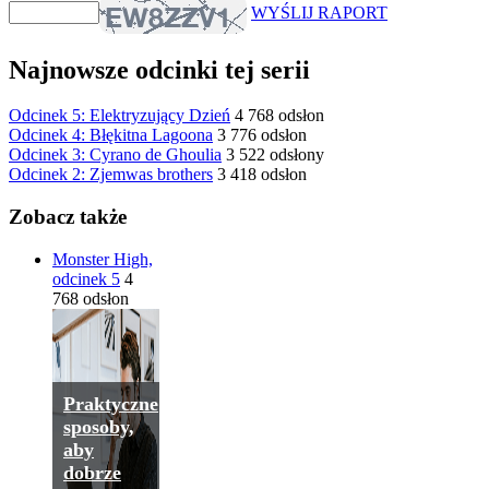
WYŚLIJ RAPORT
Najnowsze odcinki tej serii
Odcinek 5: Elektryzujący Dzień
4 768 odsłon
Odcinek 4: Błękitna Lagoona
3 776 odsłon
Odcinek 3: Cyrano de Ghoulia
3 522 odsłony
Odcinek 2: Zjemwas brothers
3 418 odsłon
Zobacz także
Monster High,
odcinek 5
4
768 odsłon
Praktyczne
sposoby,
aby
dobrze