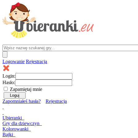
Logowanie
Rejestracja
Login:
Hasło:
Zapamiętaj mnie
Zapomniałeś hasła?
Rejestracja
Ubieranki
Gry
dla dziewczyn
Kolorowanki
Bajki