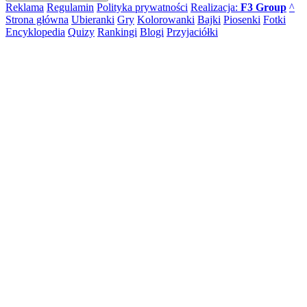
Reklama
Regulamin
Polityka prywatności
Realizacja:
F3 Group
^
Strona główna
Ubieranki
Gry
Kolorowanki
Bajki
Piosenki
Fotki
Encyklopedia
Quizy
Rankingi
Blogi
Przyjaciółki