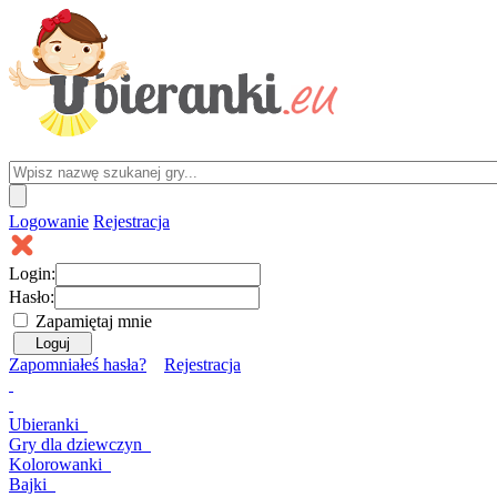
Logowanie
Rejestracja
Login:
Hasło:
Zapamiętaj mnie
Zapomniałeś hasła?
Rejestracja
Ubieranki
Gry
dla dziewczyn
Kolorowanki
Bajki