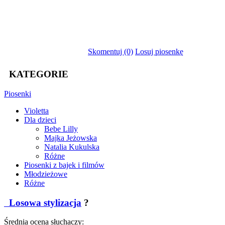
Skomentuj (0)
Losuj piosenkę
KATEGORIE
Piosenki
Violetta
Dla dzieci
Bebe Lilly
Majka Jeżowska
Natalia Kukulska
Różne
Piosenki z bajek i filmów
Młodzieżowe
Różne
Losowa stylizacja
?
Średnia ocena słuchaczy: