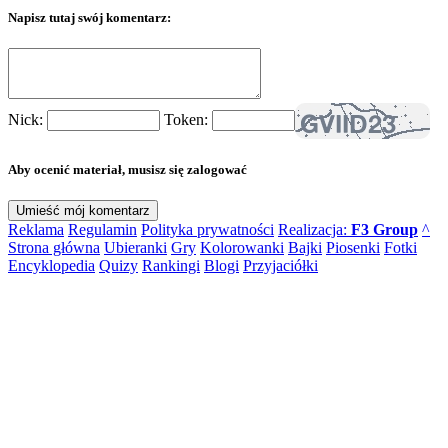
Napisz tutaj swój komentarz:
Nick:
Token:
Aby ocenić materiał, musisz się zalogować
Reklama
Regulamin
Polityka prywatności
Realizacja:
F3 Group
^
Strona główna
Ubieranki
Gry
Kolorowanki
Bajki
Piosenki
Fotki
Encyklopedia
Quizy
Rankingi
Blogi
Przyjaciółki