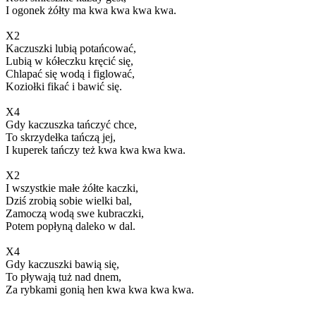
I ogonek żółty ma kwa kwa kwa kwa.
X2
Kaczuszki lubią potańcować,
Lubią w kółeczku kręcić się,
Chlapać się wodą i figlować,
Koziołki fikać i bawić się.
X4
Gdy kaczuszka tańczyć chce,
To skrzydełka tańczą jej,
I kuperek tańczy też kwa kwa kwa kwa.
X2
I wszystkie małe żółte kaczki,
Dziś zrobią sobie wielki bal,
Zamoczą wodą swe kubraczki,
Potem popłyną daleko w dal.
X4
Gdy kaczuszki bawią się,
To pływają tuż nad dnem,
Za rybkami gonią hen kwa kwa kwa kwa.