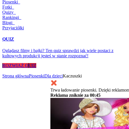
Piosenki
Fotki
Quizy
Rankingi
Blogi
Przyjaciółki
QUIZ
Oglądasz filmy i bajki? Ten quiz sprawdzi jak wiele postaci z
kultowych produkcji jesteś w stanie rozpoznać!
ROZWIĄŻ QUIZ
Strona główna
Piosenki
Dla dzieci
Kaczuszki
Trwa ładowanie piosenki. Dzięki reklamom
Reklama zniknie za
00:45