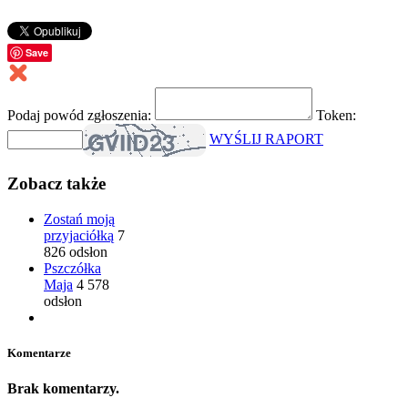
Save
Podaj powód zgłoszenia:
Token:
WYŚLIJ RAPORT
Zobacz także
Zostań moją
przyjaciółką
7
826 odsłon
Pszczółka
Maja
4 578
odsłon
Komentarze
Brak komentarzy.