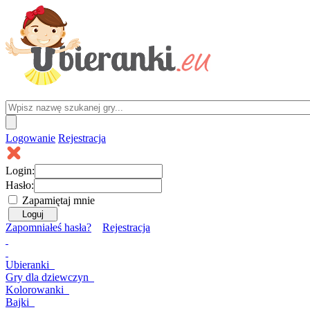
Logowanie
Rejestracja
Login:
Hasło:
Zapamiętaj mnie
Zapomniałeś hasła?
Rejestracja
Ubieranki
Gry
dla dziewczyn
Kolorowanki
Bajki