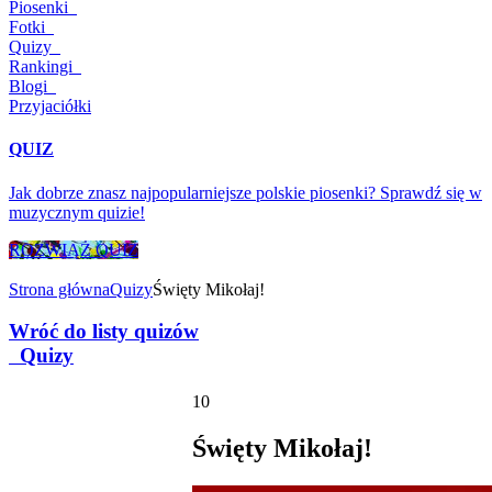
Piosenki
Fotki
Quizy
Rankingi
Blogi
Przyjaciółki
QUIZ
Jak dobrze znasz najpopularniejsze polskie piosenki? Sprawdź się w
muzycznym quizie!
ROZWIĄŻ QUIZ
Strona główna
Quizy
Święty Mikołaj!
Wróć do listy quizów
Quizy
10
Święty Mikołaj!