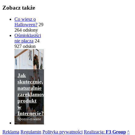
Zobacz także
Co wiesz o
Halloween?
29
264 odsłony
Ośmioklasiści
nie płaczą
24
927 odsłon
Jak
skutecznie,
naturalnie
zareklamować
produkt
w
Internecie?
Sponsorowane
Reklama
Regulamin
Polityka prywatności
Realizacja:
F3 Group
^