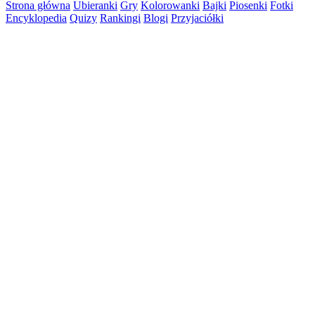
Strona główna
Ubieranki
Gry
Kolorowanki
Bajki
Piosenki
Fotki
Encyklopedia
Quizy
Rankingi
Blogi
Przyjaciółki