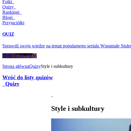
Fotki
Quizy
Rankingi
Blogi
Przyjaciółki
QUIZ
Sprawdź swoją wiedzę na temat popularnego serialu Wspaniałe Stule
ROZWIĄŻ QUIZ
Strona główna
Quizy
Style i subkultury
Wróć do listy quizów
Quizy
-
Style i subkultury