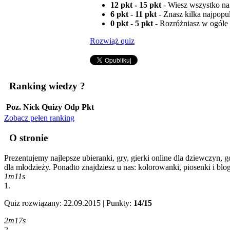
12 pkt - 15 pkt
- Wiesz wszystko na 
6 pkt - 11 pkt
- Znasz kilka najpopul
0 pkt - 5 pkt
- Rozróżniasz w ogóle
Rozwiąż quiz
Ranking wiedzy
?
Poz.
Nick
Quizy
Odp
Pkt
Zobacz pełen ranking
O stronie
Prezentujemy najlepsze ubieranki, gry, gierki online dla dziewczyn, g
dla młodzieży. Ponadto znajdziesz u nas: kolorowanki, piosenki i blo
1m11s
1.
Quiz rozwiązany: 22.09.2015 | Punkty:
14/15
2m17s
2.