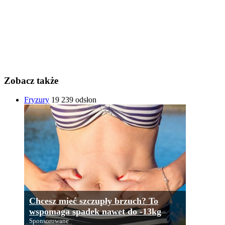
Zobacz także
Fryzury
19 239 odsłon
Chcesz mieć szczupły brzuch? To
wspomaga spadek nawet do -13kg
Sponsorowane