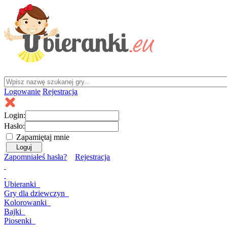
Logowanie
Rejestracja
Login:
Hasło:
Zapamiętaj mnie
Zapomniałeś hasła?
Rejestracja
Ubieranki
Gry
dla dziewczyn
Kolorowanki
Bajki
Piosenki