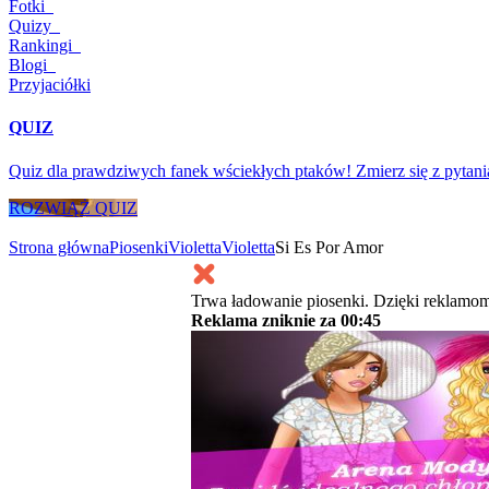
Fotki
Quizy
Rankingi
Blogi
Przyjaciółki
QUIZ
Quiz dla prawdziwych fanek wściekłych ptaków! Zmierz się z pytani
ROZWIĄŻ QUIZ
Strona główna
Piosenki
Violetta
Violetta
Si Es Por Amor
Trwa ładowanie piosenki. Dzięki reklamom
Reklama zniknie za
00:45