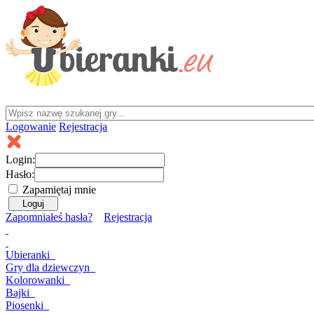
Logowanie
Rejestracja
Login:
Hasło:
Zapamiętaj mnie
Zapomniałeś hasła?
Rejestracja
Ubieranki
Gry
dla dziewczyn
Kolorowanki
Bajki
Piosenki