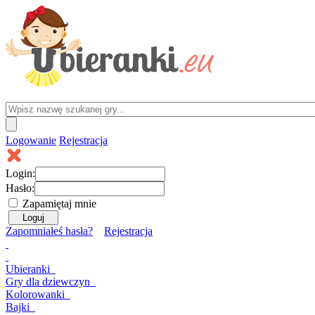
Logowanie
Rejestracja
Login:
Hasło:
Zapamiętaj mnie
Zapomniałeś hasła?
Rejestracja
Ubieranki
Gry
dla dziewczyn
Kolorowanki
Bajki