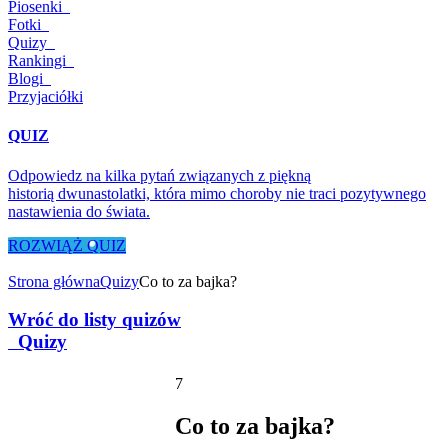
Piosenki
Fotki
Quizy
Rankingi
Blogi
Przyjaciółki
QUIZ
Odpowiedz na kilka pytań związanych z piękną
historią dwunastolatki, która mimo choroby nie traci pozytywnego
nastawienia do świata.
ROZWIĄŻ QUIZ
Strona główna
Quizy
Co to za bajka?
Wróć do listy quizów
Quizy
7
Co to za bajka?