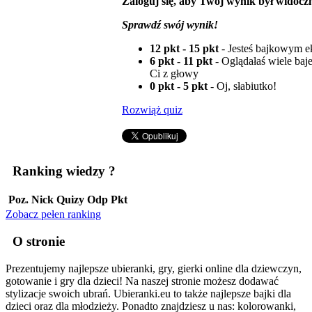
Zaloguj się, aby Twój wynik był widoczn
Sprawdź swój wynik!
12 pkt - 15 pkt
- Jesteś bajkowym e
6 pkt - 11 pkt
- Oglądałaś wiele baje
Ci z głowy
0 pkt - 5 pkt
- Oj, słabiutko!
Rozwiąż quiz
Ranking wiedzy
?
Poz.
Nick
Quizy
Odp
Pkt
Zobacz pełen ranking
O stronie
Prezentujemy najlepsze ubieranki, gry, gierki online dla dziewczyn,
gotowanie i gry dla dzieci! Na naszej stronie możesz dodawać
stylizacje swoich ubrań. Ubieranki.eu to także najlepsze bajki dla
dzieci oraz dla młodzieży. Ponadto znajdziesz u nas: kolorowanki,