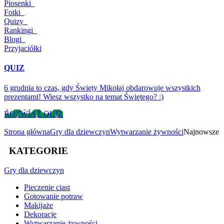
Piosenki
Fotki
Quizy
Rankingi
Blogi
Przyjaciółki
QUIZ
6 grudnia to czas, gdy Święty Mikołaj obdarowuje wszystkich
prezentami! Wiesz wszystko na temat Świętego? :)
ROZWIĄŻ QUIZ
Strona główna
Gry dla dziewczyn
Wytwarzanie żywności
Najnowsze
KATEGORIE
Gry
dla dziewczyn
Pieczenie ciast
Gotowanie potraw
Makijaże
Dekoracje
Wytwarzanie żywności