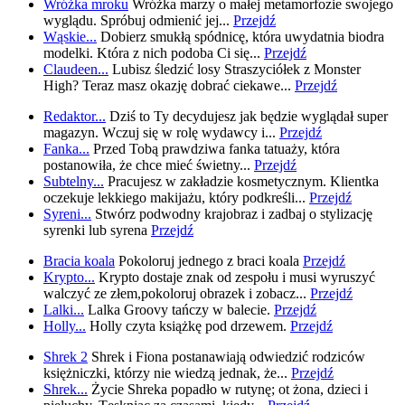
Wróżka mroku
Wróżka marzy o małej metamorfozie swojego
wyglądu. Spróbuj odmienić jej...
Przejdź
Wąskie...
Dobierz smukłą spódnicę, która uwydatnia biodra
modelki. Która z nich podoba Ci się...
Przejdź
Claudeen...
Lubisz śledzić losy Straszyciółek z Monster
High? Teraz masz okazję dobrać ciekawe...
Przejdź
Redaktor...
Dziś to Ty decydujesz jak będzie wyglądał super
magazyn. Wczuj się w rolę wydawcy i...
Przejdź
Fanka...
Przed Tobą prawdziwa fanka tatuaży, która
postanowiła, że chce mieć świetny...
Przejdź
Subtelny...
Pracujesz w zakładzie kosmetycznym. Klientka
oczekuje lekkiego makijażu, który podkreśli...
Przejdź
Syreni...
Stwórz podwodny krajobraz i zadbaj o stylizację
syrenki lub syrena
Przejdź
Bracia koala
Pokoloruj jednego z braci koala
Przejdź
Krypto...
Krypto dostaje znak od zespołu i musi wyruszyć
walczyć ze złem,pokoloruj obrazek i zobacz...
Przejdź
Lalki...
Lalka Groovy tańczy w balecie.
Przejdź
Holly...
Holly czyta książkę pod drzewem.
Przejdź
Shrek 2
Shrek i Fiona postanawiają odwiedzić rodziców
księżniczki, którzy nie wiedzą jednak, że...
Przejdź
Shrek...
Życie Shreka popadło w rutynę; ot żona, dzieci i