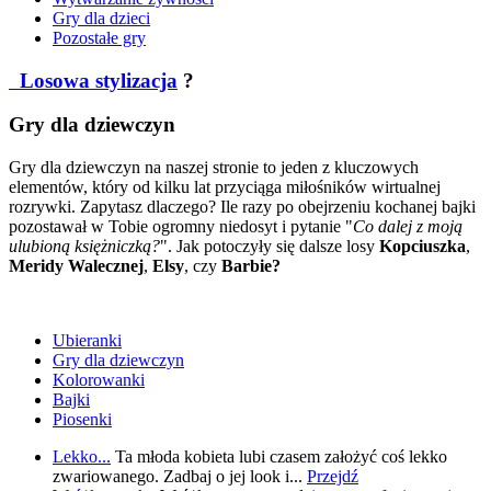
Gry dla dzieci
Pozostałe gry
Losowa stylizacja
?
Gry dla dziewczyn
Gry dla dziewczyn na naszej stronie to jeden z kluczowych
elementów, który od kilku lat przyciąga miłośników wirtualnej
rozrywki. Zapytasz dlaczego? Ile razy po obejrzeniu kochanej bajki
pozostawał w Tobie ogromny niedosyt i pytanie "
Co dalej z moją
ulubioną księżniczką?
". Jak potoczyły się dalsze losy
Kopciuszka
,
Meridy Walecznej
,
Elsy
, czy
Barbie?
Ubieranki
Gry dla dziewczyn
Kolorowanki
Bajki
Piosenki
Lekko...
Ta młoda kobieta lubi czasem założyć coś lekko
zwariowanego. Zadbaj o jej look i...
Przejdź