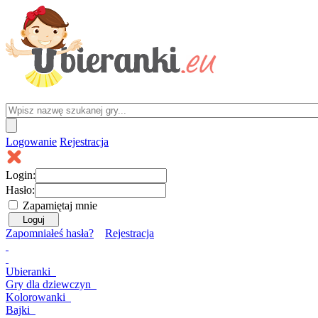
Logowanie
Rejestracja
Login:
Hasło:
Zapamiętaj mnie
Zapomniałeś hasła?
Rejestracja
Ubieranki
Gry
dla dziewczyn
Kolorowanki
Bajki