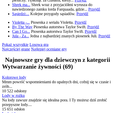
pieluchy. Tęskniąc za czasami, kiedy...
Przejdź
Shrek ma...
Shrek wraz z przyjaciółmi wyrusza do
nawiedzonego zamku lorda Farquaada, gdzie...
Przejdź
Sąsiedzi:...
Kolejne przygody sąsiadów.
Przejdź
Violetta -...
Piosenka z serialu Violetta.
Przejdź
By The Way
Piosenka autorstwa Taylor Swift.
Przejdź
Can I Go...
Piosenka autorstwa Taylor Swift.
Przejdź
Jula - Za...
Jedna z najbardziej znanych piosenek Juli.
Przejdź
Pokaż wszystkie
Losowa gra
Najczęściej grane
Najlepiej oceniane
gry
Najnowsze gry dla dziewczyn z kategorii
Wytwarzanie żywności
(69)
Kolorowe lody
Mmm powróć wspomnieniami do upalnych dni, cofnij się w czasie i
zrób...
10 522 odsłony
Lody w rożku
Na lody zawsze znajdzie się idealna pora. I Ty możesz dziś zrobić
przepyszne lody....
15 651 odsłon