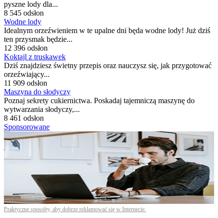
pyszne lody dla...
8 545 odsłon
Wodne lody
Idealnym orzeźwieniem w te upalne dni będa wodne lody! Już dziś
ten przysmak będzie...
12 396 odsłon
Koktajl z truskawek
Dziś znajdziesz świetny przepis oraz nauczysz się, jak przygotować
orzeźwiający...
11 909 odsłon
Maszyna do słodyczy
Poznaj sekrety cukiernictwa. Poskadaj tajemniczą maszynę do
wytwarzania słodyczy,...
8 461 odsłon
Sponsorowane
Praktyczne sposoby, aby dobrze reklamować się w Internecie.