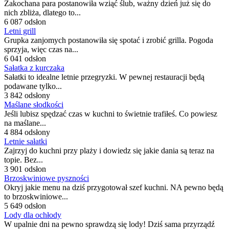
Zakochana para postanowiła wziąć ślub, ważny dzień już się do
nich zbliża, dlatego to...
6 087 odsłon
Letni grill
Grupka zanjomych postanowiła się spotać i zrobić grilla. Pogoda
sprzyja, więc czas na...
6 041 odsłon
Sałatka z kurczaka
Sałatki to idealne letnie przegryzki. W pewnej restauracji będą
podawane tylko...
3 842 odsłony
Maślane słodkości
Jeśli lubisz spędzać czas w kuchni to świetnie trafiłeś. Co powiesz
na maślane...
4 884 odsłony
Letnie sałatki
Zajrzyj do kuchni przy plaży i dowiedz się jakie dania są teraz na
topie. Bez...
3 901 odsłon
Brzoskwiniowe pyszności
Okryj jakie menu na dziś przygotował szef kuchni. NA pewno będą
to brzoskwiniowe...
5 649 odsłon
Lody dla ochłody
W upalnie dni na pewno sprawdzą się lody! Dziś sama przyrządź