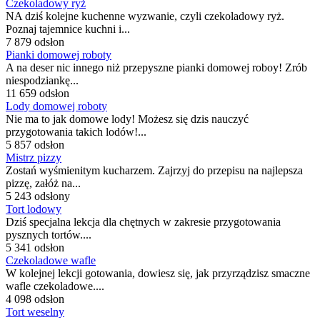
Czekoladowy ryż
NA dziś kolejne kuchenne wyzwanie, czyli czekoladowy ryż.
Poznaj tajemnice kuchni i...
7 879 odsłon
Pianki domowej roboty
A na deser nic innego niż przepyszne pianki domowej roboy! Zrób
niespodziankę...
11 659 odsłon
Lody domowej roboty
Nie ma to jak domowe lody! Możesz się dzis nauczyć
przygotowania takich lodów!...
5 857 odsłon
Mistrz pizzy
Zostań wyśmienitym kucharzem. Zajrzyj do przepisu na najlepsza
pizzę, załóż na...
5 243 odsłony
Tort lodowy
Dziś specjalna lekcja dla chętnych w zakresie przygotowania
pysznych tortów....
5 341 odsłon
Czekoladowe wafle
W kolejnej lekcji gotowania, dowiesz się, jak przyrządzisz smaczne
wafle czekoladowe....
4 098 odsłon
Tort weselny