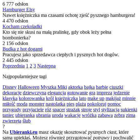
6 777 odsłon
Hamburger Elsy
Nawet księżniczka ma czasami ochotę zjeść pysznego hamburgera!
4 470 odsłon
Kocham czekoladki
Kto się nie skusi na małą pralinkę, gdy obok leży pełna
bombonierka?
2 156 odsłon
Budka z hot dogami
Pracujesz jako sprzedawca ciepłych i pysznych hot dogów.
2 445 odsłon
Poprzednia
1
2
3
Następna
Najpopularniejsze tagi
Disney
Halloween
Myszka Miki
aktorka
bajka
barbie
ciuszki
dekoracje
dziewczyna
elegancja
gotowanie
gra
impreza
jedzenie
klasyka
kolorowanka
król
księżniczka
lato
make up
makijaż
minnie
miłość
moda
monster
nastolatka
pies
plaża
pokoloruj
pomoc
przygody
przyjaciele
róż
spacer
strażak
stroje
styl
stylizacja
sukienki
taniec
ubieranka
ubrania
uroda
wakacje
wróżka
zabawa
zebra
zima
zwierzęta
ślub
?
Na
Ubieranki.eu
masz okazję skosztować
pysznych ciast
, które
sama upiekłaś. Możesz również przygotować
potrawy
i pochwalić