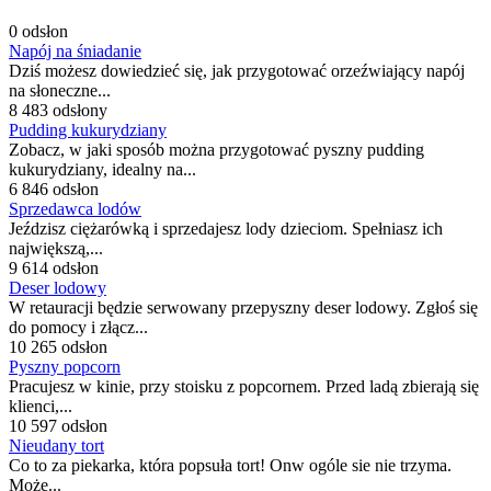
0 odsłon
Napój na śniadanie
Dziś możesz dowiedzieć się, jak przygotować orzeźwiający napój
na słoneczne...
8 483 odsłony
Pudding kukurydziany
Zobacz, w jaki sposób można przygotować pyszny pudding
kukurydziany, idealny na...
6 846 odsłon
Sprzedawca lodów
Jeździsz ciężarówką i sprzedajesz lody dzieciom. Spełniasz ich
największą,...
9 614 odsłon
Deser lodowy
W retauracji będzie serwowany przepyszny deser lodowy. Zgłoś się
do pomocy i złącz...
10 265 odsłon
Pyszny popcorn
Pracujesz w kinie, przy stoisku z popcornem. Przed ladą zbierają się
klienci,...
10 597 odsłon
Nieudany tort
Co to za piekarka, która popsuła tort! Onw ogóle sie nie trzyma.
Może...