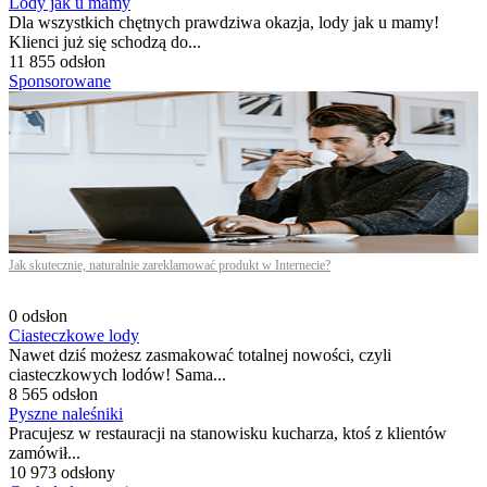
Lody jak u mamy
Dla wszystkich chętnych prawdziwa okazja, lody jak u mamy!
Klienci już się schodzą do...
11 855 odsłon
Sponsorowane
Jak skutecznie, naturalnie zareklamować produkt w Internecie?
0 odsłon
Ciasteczkowe lody
Nawet dziś możesz zasmakować totalnej nowości, czyli
ciasteczkowych lodów! Sama...
8 565 odsłon
Pyszne naleśniki
Pracujesz w restauracji na stanowisku kucharza, ktoś z klientów
zamówił...
10 973 odsłony