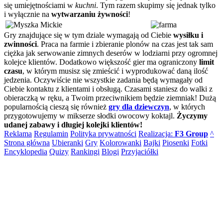
się umiejętnościami w
kuchni
. Tym razem skupimy się jednak tylko
i wyłącznie na
wytwarzaniu żywności
!
Gry znajdujące się w tym dziale wymagają od Ciebie
wysiłku i
zwinności
. Praca na farmie i zbieranie plonów na czas jest tak sam
ciężka jak serwowanie zimnych deserów w lodziarni przy ogromnej
kolejce klientów. Dodatkowo większość gier ma ograniczony
limit
czasu
, w którym musisz się zmieścić i wyprodukować daną ilość
jedzenia. Oczywiście nie wszystkie zadania będą wymagały od
Ciebie kontaktu z klientami i obsługą. Czasami staniesz do walki z
obieraczką w ręku, a Twoim przeciwnikiem będzie ziemniak! Dużą
popularnością cieszą się również
gry dla dziewczyn
, w których
przygotowujemy w mikserze słodki owocowy koktajl.
Życzymy
udanej zabawy i długiej kolejki klientów!
Reklama
Regulamin
Polityka prywatności
Realizacja:
F3 Group
^
Strona główna
Ubieranki
Gry
Kolorowanki
Bajki
Piosenki
Fotki
Encyklopedia
Quizy
Rankingi
Blogi
Przyjaciółki