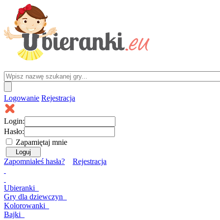
Logowanie
Rejestracja
Login:
Hasło:
Zapamiętaj mnie
Zapomniałeś hasła?
Rejestracja
Ubieranki
Gry
dla dziewczyn
Kolorowanki
Bajki