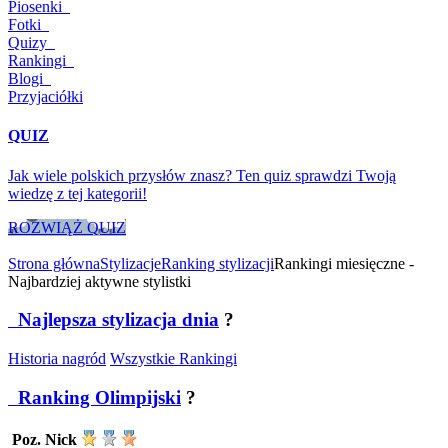
Piosenki
Fotki
Quizy
Rankingi
Blogi
Przyjaciółki
QUIZ
Jak wiele polskich przysłów znasz? Ten quiz sprawdzi Twoją
wiedzę z tej kategorii!
ROZWIĄŻ QUIZ
Strona główna
Stylizacje
Ranking stylizacji
Rankingi miesięczne -
Najbardziej aktywne stylistki
Najlepsza stylizacja dnia
?
Historia nagród
Wszystkie Rankingi
Ranking Olimpijski
?
Poz.
Nick