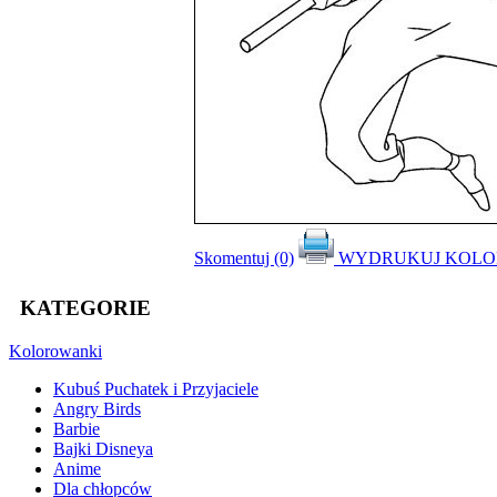
Skomentuj (0)
WYDRUKUJ KOL
KATEGORIE
Kolorowanki
Kubuś Puchatek i Przyjaciele
Angry Birds
Barbie
Bajki Disneya
Anime
Dla chłopców