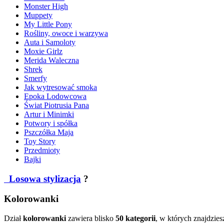
Monster High
Muppety
My Little Pony
Rośliny, owoce i warzywa
Auta i Samoloty
Moxie Girlz
Merida Waleczna
Shrek
Smerfy
Jak wytresować smoka
Epoka Lodowcowa
Świat Piotrusia Pana
Artur i Minimki
Potwory i spółka
Pszczółka Maja
Toy Story
Przedmioty
Bajki
Losowa stylizacja
?
Kolorowanki
Dział
kolorowanki
zawiera blisko
50 kategorii
, w których znajdzies