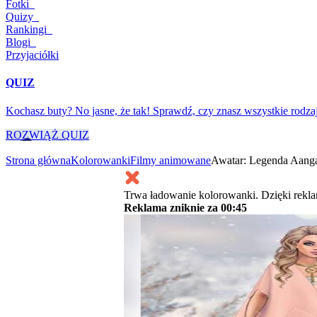
Fotki
Quizy
Rankingi
Blogi
Przyjaciółki
QUIZ
Kochasz buty? No jasne, że tak! Sprawdź, czy znasz wszystkie rodza
ROZWIĄŻ QUIZ
Strona główna
Kolorowanki
Filmy animowane
Awatar: Legenda Aang
Trwa ładowanie kolorowanki. Dzięki rekl
Reklama zniknie za
00:45