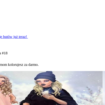
je butów już teraz!
a #18
amom kolorujesz za darmo.