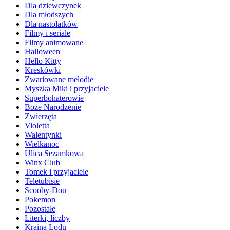
Dla dziewczynek
Dla młodszych
Dla nastolatków
Filmy i seriale
Filmy animowane
Halloween
Hello Kitty
Kreskówki
Zwariowane melodie
Myszka Miki i przyjaciele
Superbohaterowie
Boże Narodzenie
Zwierzęta
Violetta
Walentynki
Wielkanoc
Ulica Sezamkowa
Winx Club
Tomek i przyjaciele
Teletubisie
Scooby-Dou
Pokemon
Pozostałe
Literki, liczby
Kraina Lodu