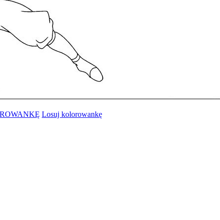
OROWANKĘ
Losuj kolorowankę