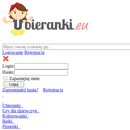
Logowanie
Rejestracja
Login:
Hasło:
Zapamiętaj mnie
Zapomniałeś hasła?
Rejestracja
Ubieranki
Gry
dla dziewczyn
Kolorowanki
Bajki
Piosenki