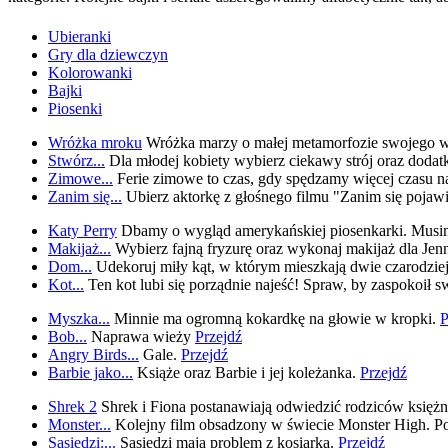
Ubieranki
Gry dla dziewczyn
Kolorowanki
Bajki
Piosenki
Wróżka mroku
Wróżka marzy o małej metamorfozie swojego wy
Stwórz...
Dla młodej kobiety wybierz ciekawy strój oraz dodatki.
Zimowe...
Ferie zimowe to czas, gdy spędzamy więcej czasu n
Zanim się...
Ubierz aktorkę z głośnego filmu "Zanim się pojawi
Katy Perry
Dbamy o wygląd amerykańskiej piosenkarki. Musimy
Makijaż...
Wybierz fajną fryzurę oraz wykonaj makijaż dla Jenn
Dom...
Udekoruj miły kąt, w którym mieszkają dwie czarodziejk
Kot...
Ten kot lubi się porządnie najeść! Spraw, by zaspokoił swó
Myszka...
Minnie ma ogromną kokardkę na głowie w kropki.
P
Bob...
Naprawa wieży
Przejdź
Angry Birds...
Gale.
Przejdź
Barbie jako...
Książe oraz Barbie i jej koleżanka.
Przejdź
Shrek 2
Shrek i Fiona postanawiają odwiedzić rodziców księżnic
Monster...
Kolejny film obsadzony w świecie Monster High. Po
Sąsiedzi:...
Sąsiedzi mają problem z kosiarką.
Przejdź