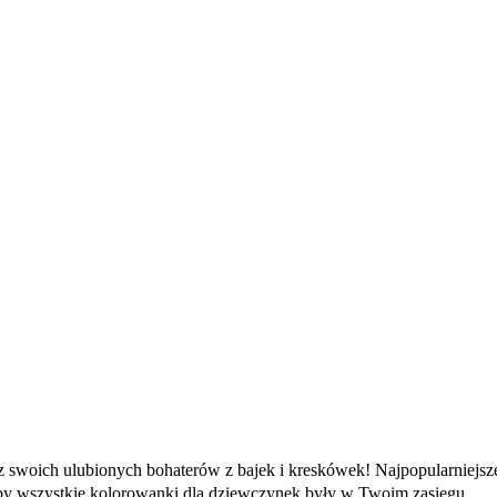
z swoich ulubionych bohaterów z bajek i kreskówek! Najpopularniejsze 
k, aby wszystkie kolorowanki dla dziewczynek były w Twoim zasięgu.