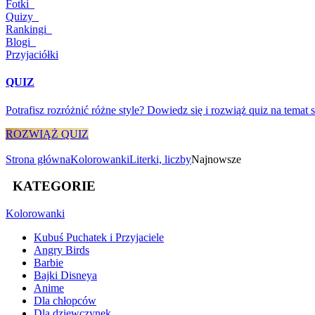
Fotki
Quizy
Rankingi
Blogi
Przyjaciółki
QUIZ
Potrafisz rozróżnić różne style? Dowiedz się i rozwiąż quiz na temat 
ROZWIĄŻ QUIZ
Strona główna
Kolorowanki
Literki, liczby
Najnowsze
KATEGORIE
Kolorowanki
Kubuś Puchatek i Przyjaciele
Angry Birds
Barbie
Bajki Disneya
Anime
Dla chłopców
Dla dziewczynek