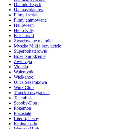
Dla młodszych
Dla nastolatków
Filmy i seriale
Filmy animowane
Halloween
Hello Kitty
Kreskówki
Zwariowane melodie
Myszka Miki i przyjaciele
Superbohaterowie
Boże Narodzenie
Zwierzęta
Violetta
Walentynki
Wielkanoc
Ulica Sezamkowa
Winx Club
Tomek i przyjaciele
Teletubisie
Scooby-Dou
Pokemon
Pozostałe
Literki, liczby
Kraina Lodu
Monster High