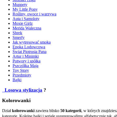
Muppety
My Little Pony
Rośliny, owoce i warzywa
Auta i Samoloty
Moxie Girlz
Merida Waleczna
Shrek
Smerfy
Jak wytresować smoka
Epoka Lodowcowa
Świat Piotrusia Pana
Artur i Minimki
Potwory i spółka
Pszczółka Maja
Toy Story
Przedmioty
Bajki
Losowa stylizacja
?
Kolorowanki
Dział
kolorowanki
zawiera blisko
50 kategorii
, w których znajdzies
kategorie. Kolejne bajki i seriale uszeregowalimy alfabetycznie ta