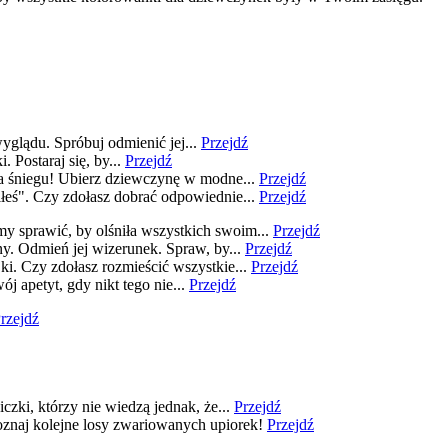
glądu. Spróbuj odmienić jej...
Przejdź
 Postaraj się, by...
Przejdź
a śniegu! Ubierz dziewczynę w modne...
Przejdź
łeś". Czy zdołasz dobrać odpowiednie...
Przejdź
 sprawić, by olśniła wszystkich swoim...
Przejdź
y. Odmień jej wizerunek. Spraw, by...
Przejdź
i. Czy zdołasz rozmieścić wszystkie...
Przejdź
j apetyt, gdy nikt tego nie...
Przejdź
rzejdź
zki, którzy nie wiedzą jednak, że...
Przejdź
znaj kolejne losy zwariowanych upiorek!
Przejdź