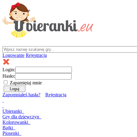
Logowanie
Rejestracja
Login:
Hasło:
Zapamiętaj mnie
Zapomniałeś hasła?
Rejestracja
Ubieranki
Gry
dla dziewczyn
Kolorowanki
Bajki
Piosenki