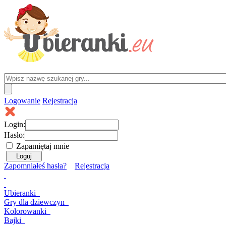
Logowanie
Rejestracja
Login:
Hasło:
Zapamiętaj mnie
Zapomniałeś hasła?
Rejestracja
Ubieranki
Gry
dla dziewczyn
Kolorowanki
Bajki