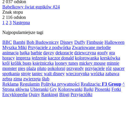
2 037 odsłon
Bąbelkowy świat gupików #24
Znak stopu
2 116 odsłon
1
2
3
Następna
Najpopularniejsze tagi
BBC
Bambi
Bob Budowniczy
Disney
Duffy
Fimbusie
Halloween
Myszka Miki
Przyjaciele z podwórka
Zwariowane melodie
animacja
bajka
barbie
dayzy
dekoracje
dziewczyna
goofy
gra
horacy
impreza
jedzenie
kaczor donald
kolorowanka
kreskówka
król
królik bugs
księżniczka
looney tunes
mickey mouse
minnie
monster
pies
plaża
pluto
pokoloruj
przygody
przyjaciele
róż
spacer
spotkania
stroje
taniec
walt disney
wieczorynka
wróżka
zabawa
zebra
zima
zwierzęta
ślub
Reklama
Regulamin
Polityka prywatności
Realizacja:
F3 Group
^
Strona główna
Ubieranki
Gry
Kolorowanki
Bajki
Piosenki
Fotki
Encyklopedia
Quizy
Rankingi
Blogi
Przyjaciółki