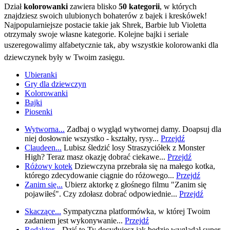
Dział
kolorowanki
zawiera blisko
50 kategorii
, w których
znajdziesz swoich ulubionych bohaterów z bajek i kreskówek!
Najpopularniejsze postacie takie jak Shrek, Barbie lub Violetta
otrzymały swoje własne kategorie. Kolejne bajki i seriale
uszeregowalimy alfabetycznie tak, aby wszystkie kolorowanki dla
dziewczynek były w Twoim zasięgu.
Ubieranki
Gry dla dziewczyn
Kolorowanki
Bajki
Piosenki
Wytworna...
Zadbaj o wygląd wytwornej damy. Doapsuj dla
niej dosłownie wszystko - kształty, rysy...
Przejdź
Claudeen...
Lubisz śledzić losy Straszyciółek z Monster
High? Teraz masz okazję dobrać ciekawe...
Przejdź
Różowy kotek
Dziewczyna przebrała się na małego kotka,
którego zdecydowanie ciągnie do różowego...
Przejdź
Zanim się...
Ubierz aktorkę z głośnego filmu "Zanim się
pojawiłeś". Czy zdołasz dobrać odpowiednie...
Przejdź
Skaczące...
Sympatyczna platformówka, w której Twoim
zadaniem jest wykonywanie...
Przejdź
Redaktor...
Dziś to Ty decydujesz jak będzie wyglądał super