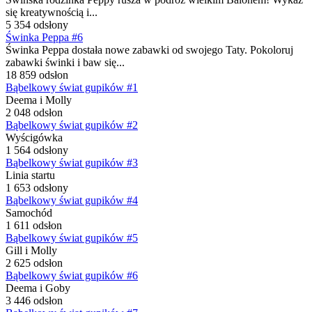
się kreatywnością i...
5 354 odsłony
Świnka Peppa #6
Świnka Peppa dostała nowe zabawki od swojego Taty. Pokoloruj
zabawki świnki i baw się...
18 859 odsłon
Bąbelkowy świat gupików #1
Deema i Molly
2 048 odsłon
Bąbelkowy świat gupików #2
Wyścigówka
1 564 odsłony
Bąbelkowy świat gupików #3
Linia startu
1 653 odsłony
Bąbelkowy świat gupików #4
Samochód
1 611 odsłon
Bąbelkowy świat gupików #5
Gill i Molly
2 625 odsłon
Bąbelkowy świat gupików #6
Deema i Goby
3 446 odsłon