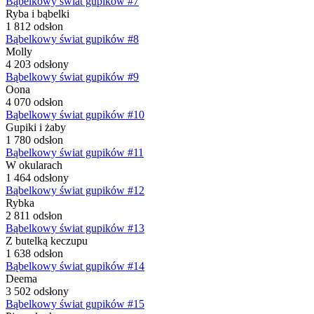
Bąbelkowy świat gupików #7
Ryba i bąbelki
1 812 odsłon
Bąbelkowy świat gupików #8
Molly
4 203 odsłony
Bąbelkowy świat gupików #9
Oona
4 070 odsłon
Bąbelkowy świat gupików #10
Gupiki i żaby
1 780 odsłon
Bąbelkowy świat gupików #11
W okularach
1 464 odsłony
Bąbelkowy świat gupików #12
Rybka
2 811 odsłon
Bąbelkowy świat gupików #13
Z butelką keczupu
1 638 odsłon
Bąbelkowy świat gupików #14
Deema
3 502 odsłony
Bąbelkowy świat gupików #15