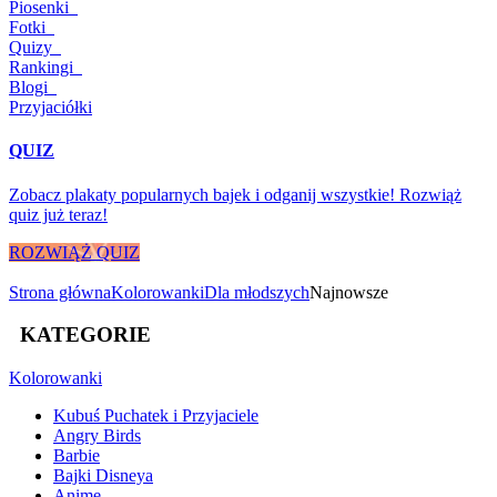
Piosenki
Fotki
Quizy
Rankingi
Blogi
Przyjaciółki
QUIZ
Zobacz plakaty popularnych bajek i odganij wszystkie! Rozwiąż
quiz już teraz!
ROZWIĄŻ QUIZ
Strona główna
Kolorowanki
Dla młodszych
Najnowsze
KATEGORIE
Kolorowanki
Kubuś Puchatek i Przyjaciele
Angry Birds
Barbie
Bajki Disneya
Anime