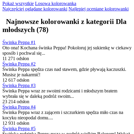
Pokaż wszystkie
Losowa kolorowanka
Najczęściej oglądane
kolorowanki
Najlepiej oceniane
kolorowanki
Najnowsze kolorowanki z kategorii
Dla
młodszych
(78)
Świnka Peppa #1
Oto ona! Kochana świnka Peppa! Pokoloruj jej sukienkę w ciekawy
sposób i pochwal się...
11 271 odsłon
Świnka Peppa #2
Świnka Peppa spędza czas nad stawem, gdzie pływają kaczuszki.
Musisz je nakarmić!
12 617 odsłon
Świnka Peppa #3
Świnka Peppa wraz ze swoimi rodzicami i młodszym bratem
wybrała się w daleką podróż swoim...
23 214 odsłon
Świnka Peppa #4
Świnka Peppa wraz z zającem i szczurkiem spędza miło czas na
kocyku nieopodal domu....
12 931 odsłon
Świnka Peppa #5
Świńska rodzinka Peppy rusza w podróż wielkim Balonem! Wykaż