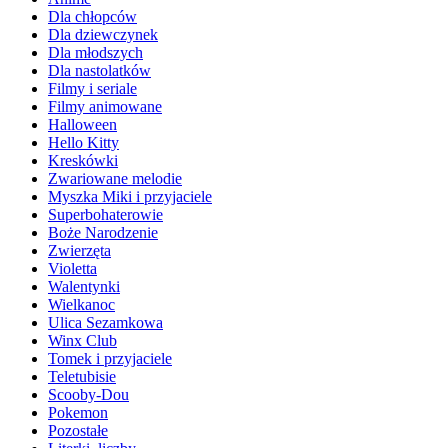
Dla chłopców
Dla dziewczynek
Dla młodszych
Dla nastolatków
Filmy i seriale
Filmy animowane
Halloween
Hello Kitty
Kreskówki
Zwariowane melodie
Myszka Miki i przyjaciele
Superbohaterowie
Boże Narodzenie
Zwierzęta
Violetta
Walentynki
Wielkanoc
Ulica Sezamkowa
Winx Club
Tomek i przyjaciele
Teletubisie
Scooby-Dou
Pokemon
Pozostałe