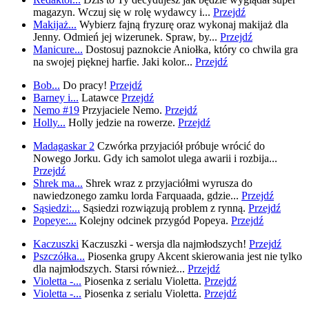
magazyn. Wczuj się w rolę wydawcy i...
Przejdź
Makijaż...
Wybierz fajną fryzurę oraz wykonaj makijaż dla
Jenny. Odmień jej wizerunek. Spraw, by...
Przejdź
Manicure...
Dostosuj paznokcie Aniołka, który co chwila gra
na swojej pięknej harfie. Jaki kolor...
Przejdź
Bob...
Do pracy!
Przejdź
Barney i...
Latawce
Przejdź
Nemo #19
Przyjaciele Nemo.
Przejdź
Holly...
Holly jedzie na rowerze.
Przejdź
Madagaskar 2
Czwórka przyjaciół próbuje wrócić do
Nowego Jorku. Gdy ich samolot ulega awarii i rozbija...
Przejdź
Shrek ma...
Shrek wraz z przyjaciółmi wyrusza do
nawiedzonego zamku lorda Farquaada, gdzie...
Przejdź
Sąsiedzi:...
Sąsiedzi rozwiązują problem z rynną.
Przejdź
Popeye:...
Kolejny odcinek przygód Popeya.
Przejdź
Kaczuszki
Kaczuszki - wersja dla najmłodszych!
Przejdź
Pszczółka...
Piosenka grupy Akcent skierowania jest nie tylko
dla najmłodszych. Starsi również...
Przejdź
Violetta -...
Piosenka z serialu Violetta.
Przejdź
Violetta -...
Piosenka z serialu Violetta.
Przejdź