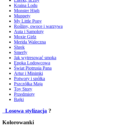
Literki, liczby
Kraina Lodu
Monster High
Muppety
My Little Pony
Rośliny, owoce i warzywa
Auta i Samoloty
Moxie Girlz
Merida Waleczna
Shrek
Smerfy
Jak wytresować smoka
Epoka Lodowcowa
Świat Piotrusia Pana
Artur i Minimki
Potwory i spółka
Pszczółka Maja
Toy Story
Przedmioty
Bajki
Losowa stylizacja
?
Kolorowanki