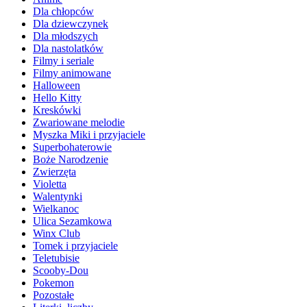
Dla chłopców
Dla dziewczynek
Dla młodszych
Dla nastolatków
Filmy i seriale
Filmy animowane
Halloween
Hello Kitty
Kreskówki
Zwariowane melodie
Myszka Miki i przyjaciele
Superbohaterowie
Boże Narodzenie
Zwierzęta
Violetta
Walentynki
Wielkanoc
Ulica Sezamkowa
Winx Club
Tomek i przyjaciele
Teletubisie
Scooby-Dou
Pokemon
Pozostałe