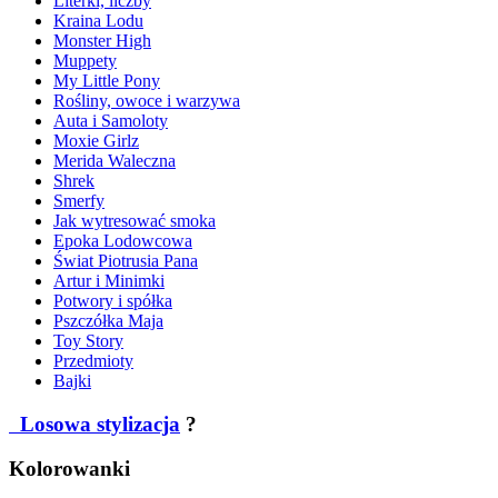
Literki, liczby
Kraina Lodu
Monster High
Muppety
My Little Pony
Rośliny, owoce i warzywa
Auta i Samoloty
Moxie Girlz
Merida Waleczna
Shrek
Smerfy
Jak wytresować smoka
Epoka Lodowcowa
Świat Piotrusia Pana
Artur i Minimki
Potwory i spółka
Pszczółka Maja
Toy Story
Przedmioty
Bajki
Losowa stylizacja
?
Kolorowanki