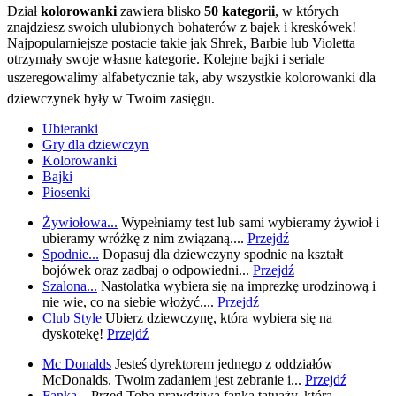
Dział
kolorowanki
zawiera blisko
50 kategorii
, w których
znajdziesz swoich ulubionych bohaterów z bajek i kreskówek!
Najpopularniejsze postacie takie jak Shrek, Barbie lub Violetta
otrzymały swoje własne kategorie. Kolejne bajki i seriale
uszeregowalimy alfabetycznie tak, aby wszystkie kolorowanki dla
dziewczynek były w Twoim zasięgu.
Ubieranki
Gry dla dziewczyn
Kolorowanki
Bajki
Piosenki
Żywiołowa...
Wypełniamy test lub sami wybieramy żywioł i
ubieramy wróżkę z nim związaną....
Przejdź
Spodnie...
Dopasuj dla dziewczyny spodnie na kształt
bojówek oraz zadbaj o odpowiedni...
Przejdź
Szalona...
Nastolatka wybiera się na imprezkę urodzinową i
nie wie, co na siebie włożyć....
Przejdź
Club Style
Ubierz dziewczynę, która wybiera się na
dyskotekę!
Przejdź
Mc Donalds
Jesteś dyrektorem jednego z oddziałów
McDonalds. Twoim zadaniem jest zebranie i...
Przejdź
Fanka...
Przed Tobą prawdziwa fanka tatuaży, która