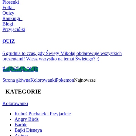
Piosenki
Fotki
Quizy
Rankingi
Blogi
Przyjaciółki
QUIZ
6 grudnia to czas, gdy Święty Mikołaj obdarowuje wszystkich
prezentami! Wiesz wszystko na temat Świętego? :)
ROZWIĄŻ QUIZ
Strona główna
Kolorowanki
Pokemon
Najnowsze
KATEGORIE
Kolorowanki
Kubuś Puchatek i Przyjaciele
Angry Birds
Barbie
Bajki Disneya
Anime