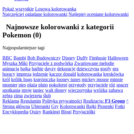
Pokaż wszystkie
Losowa kolorowanka
Najczęściej oglądane
kolorowanki
Najlepiej oceniane
kolorowanki
Najnowsze kolorowanki z kategorii
Pokemon
(0)
Najpopularniejsze tagi
BBC
Bambi
Bob Budowniczy
Disney
Duffy
Fimbusie
Halloween
Myszka Miki
Przyjaciele z podwórka
Zwariowane melodie
animacja
bajka
barbie
dayzy
dekoracje
dziewczyna
goofy
gra
horacy
impreza
jedzenie
kaczor donald
kolorowanka
kreskówka
król
królik bugs
księżniczka
looney tunes
mickey mouse
minnie
monster
pies
plaża
pluto
pokoloruj
przygody
przyjaciele
róż
spacer
spotkania
stroje
taniec
walt disney
wieczorynka
wróżka
zabawa
zebra
zima
zwierzęta
ślub
Reklama
Regulamin
Polityka prywatności
Realizacja:
F3 Group
^
Strona główna
Ubieranki
Gry
Kolorowanki
Bajki
Piosenki
Fotki
Encyklopedia
Quizy
Rankingi
Blogi
Przyjaciółki