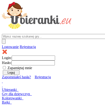
Logowanie
Rejestracja
Login:
Hasło:
Zapamiętaj mnie
Zapomniałeś hasła?
Rejestracja
Ubieranki
Gry
dla dziewczyn
Kolorowanki
Bajki