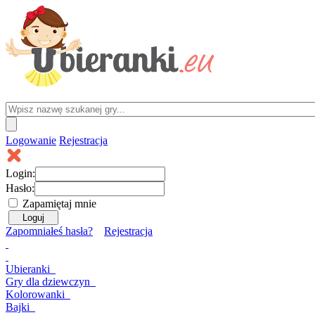
Logowanie
Rejestracja
Login:
Hasło:
Zapamiętaj mnie
Zapomniałeś hasła?
Rejestracja
Ubieranki
Gry
dla dziewczyn
Kolorowanki
Bajki