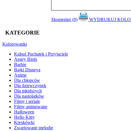
Skomentuj (0)
WYDRUKUJ KOL
KATEGORIE
Kolorowanki
Kubuś Puchatek i Przyjaciele
Angry Birds
Barbie
Bajki Disneya
Anime
Dla chłopców
Dla dziewczynek
Dla młodszych
Dla nastolatków
Filmy i seriale
Filmy animowane
Halloween
Hello Kitty
Kreskówki
Zwariowane melodie