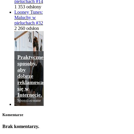
pieluchach #14
1 353 odsłony
Looney Tunes:
Maluchy w
pieluchach #32
2 260 odsłon
Praktyczne
sposoby,
aby
dobrze
reklamować
się w
Internecie.
Sponsorowane
Komentarze
Brak komentarzy.