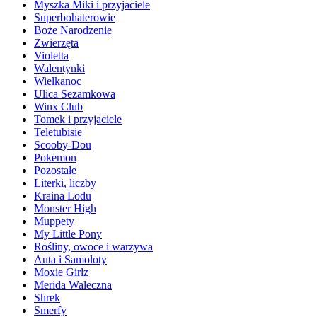
Myszka Miki i przyjaciele
Superbohaterowie
Boże Narodzenie
Zwierzęta
Violetta
Walentynki
Wielkanoc
Ulica Sezamkowa
Winx Club
Tomek i przyjaciele
Teletubisie
Scooby-Dou
Pokemon
Pozostałe
Literki, liczby
Kraina Lodu
Monster High
Muppety
My Little Pony
Rośliny, owoce i warzywa
Auta i Samoloty
Moxie Girlz
Merida Waleczna
Shrek
Smerfy