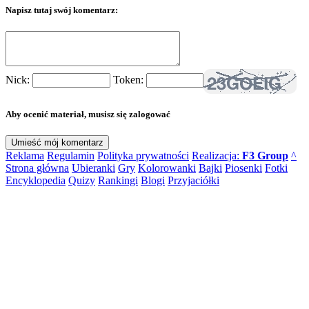
Napisz tutaj swój komentarz:
Nick:
Token:
Aby ocenić materiał, musisz się zalogować
Reklama
Regulamin
Polityka prywatności
Realizacja:
F3 Group
^
Strona główna
Ubieranki
Gry
Kolorowanki
Bajki
Piosenki
Fotki
Encyklopedia
Quizy
Rankingi
Blogi
Przyjaciółki