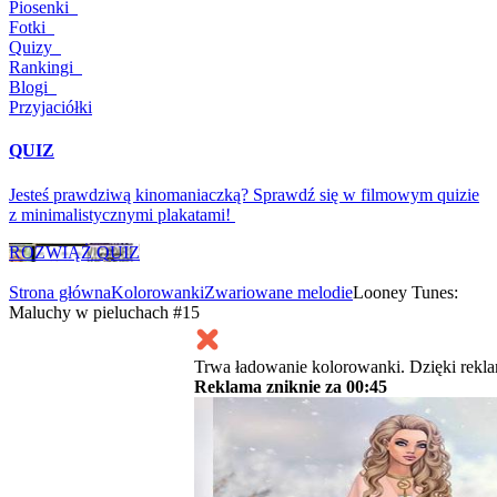
Piosenki
Fotki
Quizy
Rankingi
Blogi
Przyjaciółki
QUIZ
Jesteś prawdziwą kinomaniaczką? Sprawdź się w filmowym quizie
z minimalistycznymi plakatami!
ROZWIĄŻ QUIZ
Strona główna
Kolorowanki
Zwariowane melodie
Looney Tunes:
Maluchy w pieluchach #15
Trwa ładowanie kolorowanki. Dzięki rekl
Reklama zniknie za
00:45