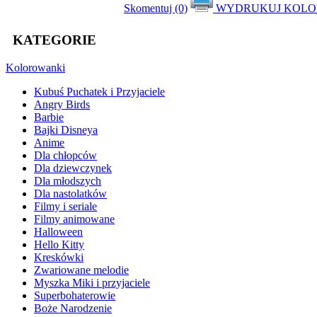
Skomentuj (0)
WYDRUKUJ KOL
KATEGORIE
Kolorowanki
Kubuś Puchatek i Przyjaciele
Angry Birds
Barbie
Bajki Disneya
Anime
Dla chłopców
Dla dziewczynek
Dla młodszych
Dla nastolatków
Filmy i seriale
Filmy animowane
Halloween
Hello Kitty
Kreskówki
Zwariowane melodie
Myszka Miki i przyjaciele
Superbohaterowie
Boże Narodzenie