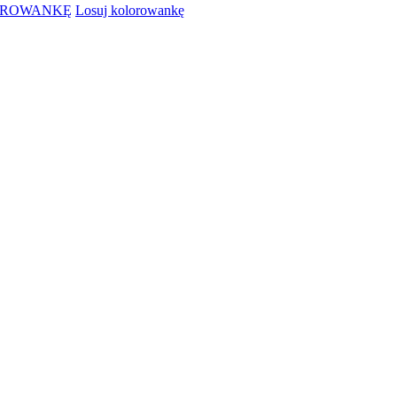
OROWANKĘ
Losuj kolorowankę