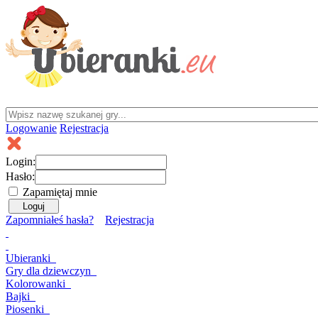
Logowanie
Rejestracja
Login:
Hasło:
Zapamiętaj mnie
Zapomniałeś hasła?
Rejestracja
Ubieranki
Gry
dla dziewczyn
Kolorowanki
Bajki
Piosenki