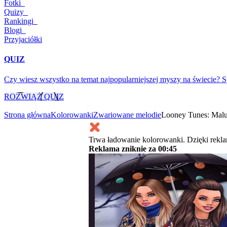
Fotki
Quizy
Rankingi
Blogi
Przyjaciółki
QUIZ
Czy wiesz wszystko na temat najpopularniejszej myszy na świecie? 
ROZWIĄŻ QUIZ
Strona główna
Kolorowanki
Zwariowane melodie
Looney Tunes: Malu
Trwa ładowanie kolorowanki. Dzięki rekl
Reklama zniknie za
00:45