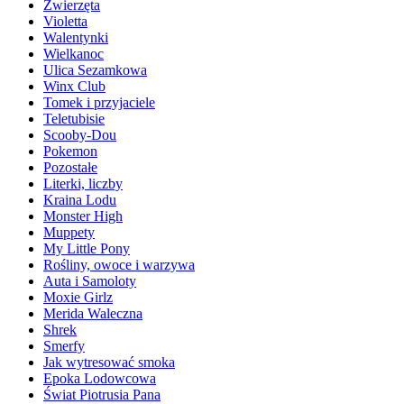
Zwierzęta
Violetta
Walentynki
Wielkanoc
Ulica Sezamkowa
Winx Club
Tomek i przyjaciele
Teletubisie
Scooby-Dou
Pokemon
Pozostałe
Literki, liczby
Kraina Lodu
Monster High
Muppety
My Little Pony
Rośliny, owoce i warzywa
Auta i Samoloty
Moxie Girlz
Merida Waleczna
Shrek
Smerfy
Jak wytresować smoka
Epoka Lodowcowa
Świat Piotrusia Pana