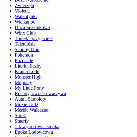
Zwierzęta
Violetta
Walentynki
Wielkanoc
Ulica Sezamkowa
Winx Club
Tomek i przyjaciele
Teletubisie
Scooby-Dou
Pokemon
Pozostałe
Literki, liczby
Kraina Lodu
Monster High
Muppety
My Little Pony
Rośliny, owoce i warzywa
Auta i Samoloty
Moxie Girlz
Merida Waleczna
Shrek
Smerfy
Jak wytresować smoka
Epoka Lodowcowa