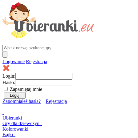
Logowanie
Rejestracja
Login:
Hasło:
Zapamiętaj mnie
Zapomniałeś hasła?
Rejestracja
Ubieranki
Gry
dla dziewczyn
Kolorowanki
Bajki