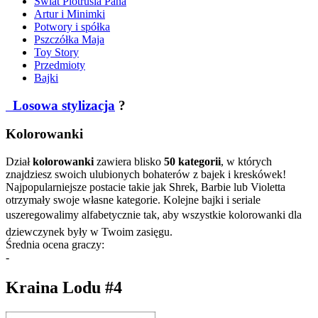
Świat Piotrusia Pana
Artur i Minimki
Potwory i spółka
Pszczółka Maja
Toy Story
Przedmioty
Bajki
Losowa stylizacja
?
Kolorowanki
Dział
kolorowanki
zawiera blisko
50 kategorii
, w których
znajdziesz swoich ulubionych bohaterów z bajek i kreskówek!
Najpopularniejsze postacie takie jak Shrek, Barbie lub Violetta
otrzymały swoje własne kategorie. Kolejne bajki i seriale
uszeregowalimy alfabetycznie tak, aby wszystkie kolorowanki dla
dziewczynek były w Twoim zasięgu.
Średnia ocena graczy:
-
Kraina Lodu #4