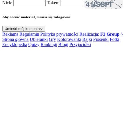
Nick:
Token:
Aby ocenić materiał, musisz się zalogować
Reklama
Regulamin
Polityka prywatności
Realizacja:
F3 Group
^
Strona główna
Ubieranki
Gry
Kolorowanki
Bajki
Piosenki
Fotki
Encyklopedia
Quizy
Rankingi
Blogi
Przyjaciółki