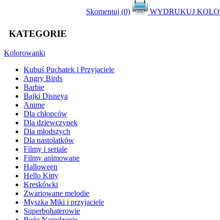
Skomentuj (0)
WYDRUKUJ KOL
KATEGORIE
Kolorowanki
Kubuś Puchatek i Przyjaciele
Angry Birds
Barbie
Bajki Disneya
Anime
Dla chłopców
Dla dziewczynek
Dla młodszych
Dla nastolatków
Filmy i seriale
Filmy animowane
Halloween
Hello Kitty
Kreskówki
Zwariowane melodie
Myszka Miki i przyjaciele
Superbohaterowie
Boże Narodzenie