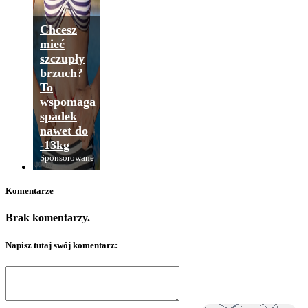
Chcesz
mieć
szczupły
brzuch?
To
wspomaga
spadek
nawet do
-13kg
Sponsorowane
Komentarze
Brak komentarzy.
Napisz tutaj swój komentarz: