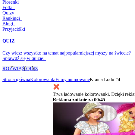
Piosenki
Fotki
Quizy
Rankingi
Blogi
Przyjaciółki
QUIZ
Czy wiesz wszystko na temat najpopularniejszej myszy na świecie?
Sprawdź się w quizie!
ROZWIĄŻ QUIZ
Strona główna
Kolorowanki
Filmy animowane
Kraina Lodu #4
Trwa ładowanie kolorowanki. Dzięki rekl
Reklama zniknie za
00:45