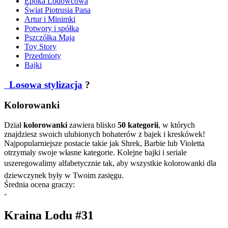
Epoka Lodowcowa
Świat Piotrusia Pana
Artur i Minimki
Potwory i spółka
Pszczółka Maja
Toy Story
Przedmioty
Bajki
Losowa stylizacja
?
Kolorowanki
Dział
kolorowanki
zawiera blisko
50 kategorii
, w których
znajdziesz swoich ulubionych bohaterów z bajek i kreskówek!
Najpopularniejsze postacie takie jak Shrek, Barbie lub Violetta
otrzymały swoje własne kategorie. Kolejne bajki i seriale
uszeregowalimy alfabetycznie tak, aby wszystkie kolorowanki dla
dziewczynek były w Twoim zasięgu.
Średnia ocena graczy:
-
Kraina Lodu #31