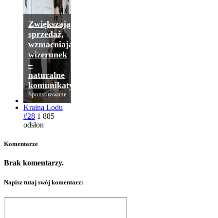
Zwiększają
sprzedaż,
wzmacniają
wizerunek
–
naturalne
komunikaty.
Sponsorowane
Kraina Lodu
#28
1 885
odsłon
Komentarze
Brak komentarzy.
Napisz tutaj swój komentarz: