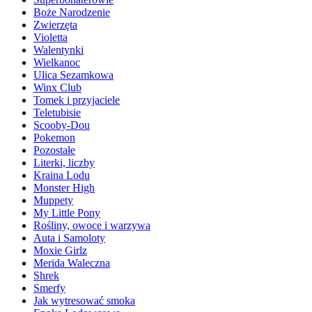
Boże Narodzenie
Zwierzęta
Violetta
Walentynki
Wielkanoc
Ulica Sezamkowa
Winx Club
Tomek i przyjaciele
Teletubisie
Scooby-Dou
Pokemon
Pozostałe
Literki, liczby
Kraina Lodu
Monster High
Muppety
My Little Pony
Rośliny, owoce i warzywa
Auta i Samoloty
Moxie Girlz
Merida Waleczna
Shrek
Smerfy
Jak wytresować smoka