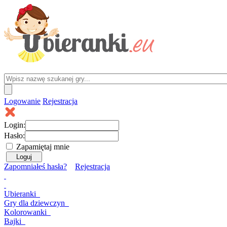
Logowanie
Rejestracja
Login:
Hasło:
Zapamiętaj mnie
Zapomniałeś hasła?
Rejestracja
Ubieranki
Gry
dla dziewczyn
Kolorowanki
Bajki