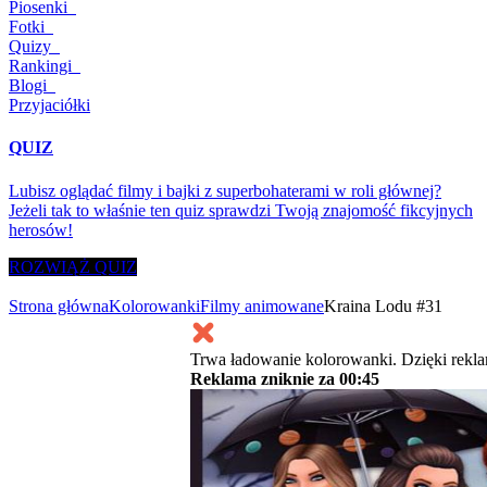
Piosenki
Fotki
Quizy
Rankingi
Blogi
Przyjaciółki
QUIZ
Lubisz oglądać filmy i bajki z superbohaterami w roli głównej?
Jeżeli tak to właśnie ten quiz sprawdzi Twoją znajomość fikcyjnych
herosów!
ROZWIĄŻ QUIZ
Strona główna
Kolorowanki
Filmy animowane
Kraina Lodu #31
Trwa ładowanie kolorowanki. Dzięki rekl
Reklama zniknie za
00:45