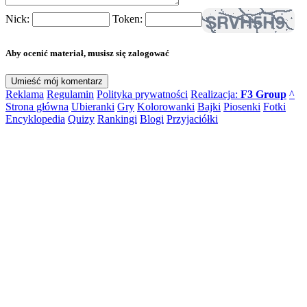
Nick:
Token:
Aby ocenić materiał, musisz się zalogować
Reklama
Regulamin
Polityka prywatności
Realizacja:
F3 Group
^
Strona główna
Ubieranki
Gry
Kolorowanki
Bajki
Piosenki
Fotki
Encyklopedia
Quizy
Rankingi
Blogi
Przyjaciółki