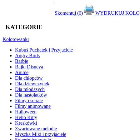
Skomentuj (0)
WYDRUKUJ KOL
KATEGORIE
Kolorowanki
Kubuś Puchatek i Przyjaciele
Angry Birds
Barbie
Bajki Disneya
Anime
Dla chłopców
Dla dziewczynek
Dla młodszych
Dla nastolatków
Filmy i seriale
Filmy animowane
Halloween
Hello Kitty
Kreskówki
Zwariowane melodie
Myszka Miki i przyjaciele
Superbohaterowie