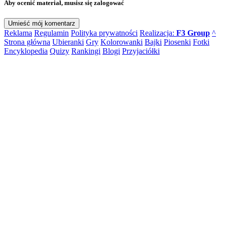
Aby ocenić materiał, musisz się zalogować
Reklama
Regulamin
Polityka prywatności
Realizacja:
F3 Group
^
Strona główna
Ubieranki
Gry
Kolorowanki
Bajki
Piosenki
Fotki
Encyklopedia
Quizy
Rankingi
Blogi
Przyjaciółki