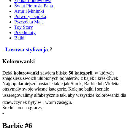
Epoka Lodowcowa
Świat Piotrusia Pana
Artur i Minimki
Potwory i spółka
Pszczółka Maja
Toy Story
Przedmioty
Bajki
Losowa stylizacja
?
Kolorowanki
Dział
kolorowanki
zawiera blisko
50 kategorii
, w których
znajdziesz swoich ulubionych bohaterów z bajek i kreskówek!
Najpopularniejsze postacie takie jak Shrek, Barbie lub Violetta
otrzymały swoje własne kategorie. Kolejne bajki i seriale
uszeregowalimy alfabetycznie tak, aby wszystkie kolorowanki dla
dziewczynek były w Twoim zasięgu.
Średnia ocena graczy:
-
Barbie #6