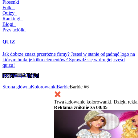
Piosenki
Fotki
Quizy
Rankingi
Blogi
Przyjaciółki
QUIZ
Jak dobrze znasz przeróżne firmy? Jesteś w stanie odgadnąć logo na
którym brakuje kilku elementów? Sprawdź się w drugiej części
quizu!
ROZWIĄŻ QUIZ
Strona główna
Kolorowanki
Barbie
Barbie #6
Trwa ładowanie kolorowanki. Dzięki rekl
Reklama zniknie za
00:45