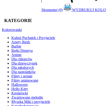
Skomentuj (0)
WYDRUKUJ KOL
KATEGORIE
Kolorowanki
Kubuś Puchatek i Przyjaciele
Angry Birds
Barbie
Bajki Disneya
Anime
Dla chłopców
Dla dziewczynek
Dla młodszych
Dla nastolatków
Filmy i seriale
Filmy animowane
Halloween
Hello Kitty
Kreskówki
Zwariowane melodie
Myszka Miki i przyjaciele
Superbohaterowie