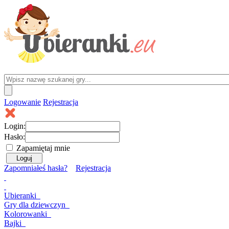
Logowanie
Rejestracja
Login:
Hasło:
Zapamiętaj mnie
Zapomniałeś hasła?
Rejestracja
Ubieranki
Gry
dla dziewczyn
Kolorowanki
Bajki