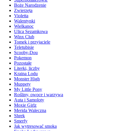
Boże Narodzenie
Zwierzęta
Violetta
Walentynki
Wielkanoc
Ulica Sezamkowa
Winx Club
Tomek i przyjaciele
Teletubisie
Scooby-Dou
Pokemon
Pozostałe
Literki, liczby
Kraina Lodu
Monster High
Muppety
My Little Pony
Rośliny, owoce i warzywa
Auta i Samoloty
Moxie Girlz
Merida Waleczna
Shrek
Smerfy
Jak wytresować smoka