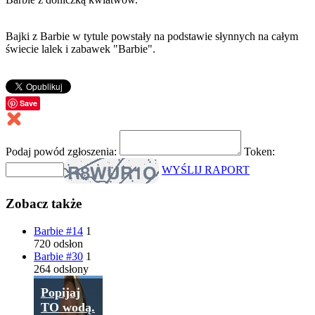
Bajki z Barbie w tytule powstały na podstawie słynnych na całym
świecie lalek i zabawek "Barbie".
Save
Podaj powód zgłoszenia:
Token:
WYŚLIJ RAPORT
Zobacz także
Barbie #14
1
720 odsłon
Barbie #30
1
264 odsłony
Popijaj
TO wodą.