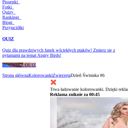
Piosenki
Fotki
Quizy
Rankingi
Blogi
Przyjaciółki
QUIZ
Quiz dla prawdziwych fanek wściekłych ptaków! Zmierz się z
pytaniami na temat Angry Birds!
ROZWIĄŻ QUIZ
Strona główna
Kolorowanki
Zwierzęta
Dzień Świstaka #6
Trwa ładowanie kolorowanki. Dzięki rekl
Reklama zniknie za
00:45