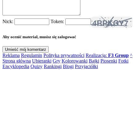
Nick:
Token:
Aby ocenić materiał, musisz się zalogować
Reklama
Regulamin
Polityka prywatności
Realizacja:
F3 Group
^
Strona główna
Ubieranki
Gry
Kolorowanki
Bajki
Piosenki
Fotki
Encyklopedia
Quizy
Rankingi
Blogi
Przyjaciółki