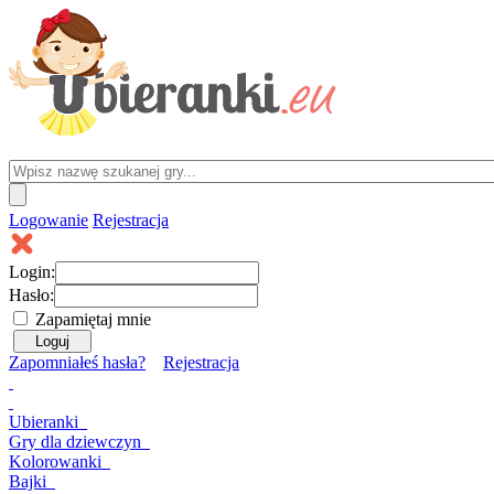
Logowanie
Rejestracja
Login:
Hasło:
Zapamiętaj mnie
Zapomniałeś hasła?
Rejestracja
Ubieranki
Gry
dla dziewczyn
Kolorowanki
Bajki