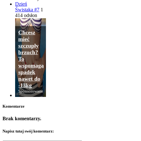
Dzień
Świstaka #7
1
414 odsłon
Chcesz
mieć
szczupły
brzuch?
To
wspomaga
spadek
nawet do
-13kg
Sponsorowane
Komentarze
Brak komentarzy.
Napisz tutaj swój komentarz: