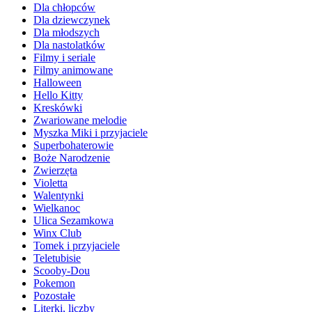
Dla chłopców
Dla dziewczynek
Dla młodszych
Dla nastolatków
Filmy i seriale
Filmy animowane
Halloween
Hello Kitty
Kreskówki
Zwariowane melodie
Myszka Miki i przyjaciele
Superbohaterowie
Boże Narodzenie
Zwierzęta
Violetta
Walentynki
Wielkanoc
Ulica Sezamkowa
Winx Club
Tomek i przyjaciele
Teletubisie
Scooby-Dou
Pokemon
Pozostałe
Literki, liczby