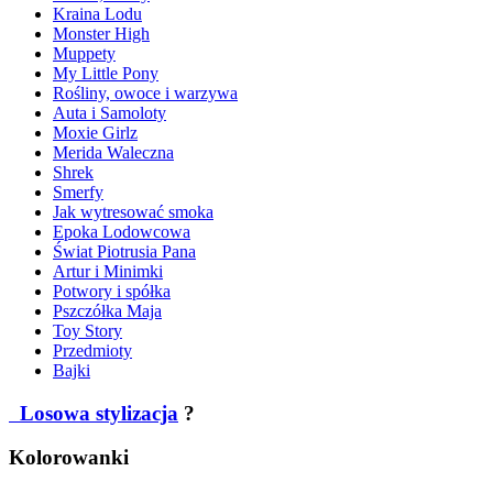
Kraina Lodu
Monster High
Muppety
My Little Pony
Rośliny, owoce i warzywa
Auta i Samoloty
Moxie Girlz
Merida Waleczna
Shrek
Smerfy
Jak wytresować smoka
Epoka Lodowcowa
Świat Piotrusia Pana
Artur i Minimki
Potwory i spółka
Pszczółka Maja
Toy Story
Przedmioty
Bajki
Losowa stylizacja
?
Kolorowanki