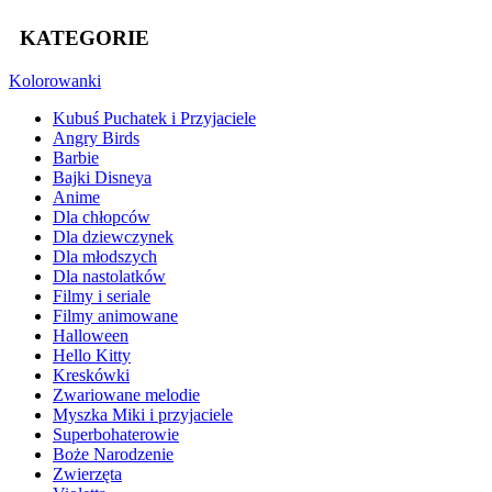
KATEGORIE
Kolorowanki
Kubuś Puchatek i Przyjaciele
Angry Birds
Barbie
Bajki Disneya
Anime
Dla chłopców
Dla dziewczynek
Dla młodszych
Dla nastolatków
Filmy i seriale
Filmy animowane
Halloween
Hello Kitty
Kreskówki
Zwariowane melodie
Myszka Miki i przyjaciele
Superbohaterowie
Boże Narodzenie
Zwierzęta