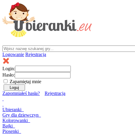
Logowanie
Rejestracja
Login:
Hasło:
Zapamiętaj mnie
Zapomniałeś hasła?
Rejestracja
Ubieranki
Gry
dla dziewczyn
Kolorowanki
Bajki
Piosenki