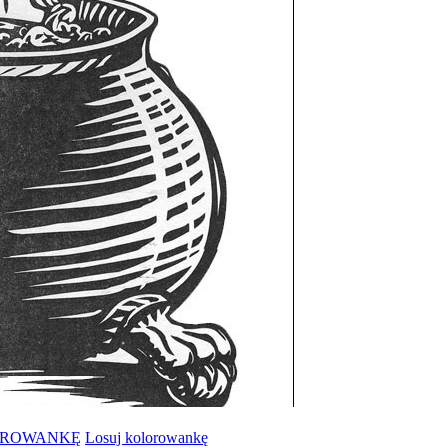
OROWANKĘ
Losuj kolorowankę