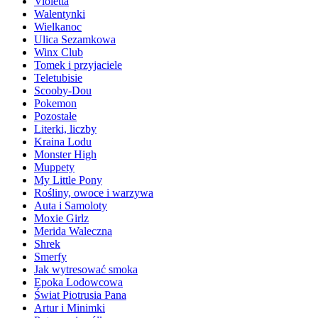
Violetta
Walentynki
Wielkanoc
Ulica Sezamkowa
Winx Club
Tomek i przyjaciele
Teletubisie
Scooby-Dou
Pokemon
Pozostałe
Literki, liczby
Kraina Lodu
Monster High
Muppety
My Little Pony
Rośliny, owoce i warzywa
Auta i Samoloty
Moxie Girlz
Merida Waleczna
Shrek
Smerfy
Jak wytresować smoka
Epoka Lodowcowa
Świat Piotrusia Pana
Artur i Minimki