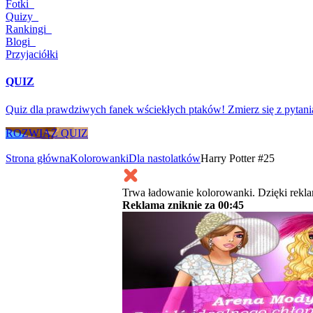
Fotki
Quizy
Rankingi
Blogi
Przyjaciółki
QUIZ
Quiz dla prawdziwych fanek wściekłych ptaków! Zmierz się z pytani
ROZWIĄŻ QUIZ
Strona główna
Kolorowanki
Dla nastolatków
Harry Potter #25
Trwa ładowanie kolorowanki. Dzięki rekl
Reklama zniknie za
00:45