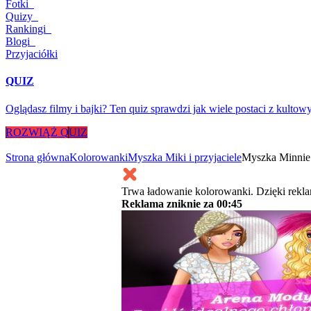
Fotki
Quizy
Rankingi
Blogi
Przyjaciółki
QUIZ
Oglądasz filmy i bajki? Ten quiz sprawdzi jak wiele postaci z kultow
ROZWIĄŻ QUIZ
Strona główna
Kolorowanki
Myszka Miki i przyjaciele
Myszka Minnie
Trwa ładowanie kolorowanki. Dzięki rekl
Reklama zniknie za
00:45