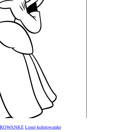
OROWANKĘ
Losuj kolorowankę