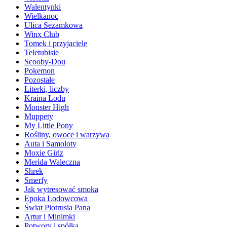
Walentynki
Wielkanoc
Ulica Sezamkowa
Winx Club
Tomek i przyjaciele
Teletubisie
Scooby-Dou
Pokemon
Pozostałe
Literki, liczby
Kraina Lodu
Monster High
Muppety
My Little Pony
Rośliny, owoce i warzywa
Auta i Samoloty
Moxie Girlz
Merida Waleczna
Shrek
Smerfy
Jak wytresować smoka
Epoka Lodowcowa
Świat Piotrusia Pana
Artur i Minimki
Potwory i spółka