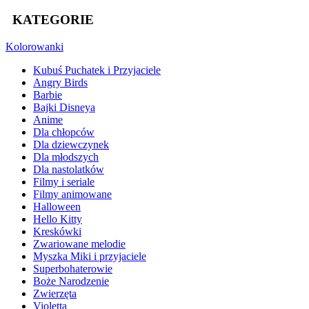
KATEGORIE
Kolorowanki
Kubuś Puchatek i Przyjaciele
Angry Birds
Barbie
Bajki Disneya
Anime
Dla chłopców
Dla dziewczynek
Dla młodszych
Dla nastolatków
Filmy i seriale
Filmy animowane
Halloween
Hello Kitty
Kreskówki
Zwariowane melodie
Myszka Miki i przyjaciele
Superbohaterowie
Boże Narodzenie
Zwierzęta
Violetta