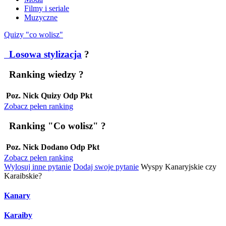
Filmy i seriale
Muzyczne
Quizy "co wolisz"
Losowa stylizacja
?
Ranking wiedzy
?
Poz.
Nick
Quizy
Odp
Pkt
Zobacz pełen ranking
Ranking "Co wolisz"
?
Poz.
Nick
Dodano
Odp
Pkt
Zobacz pełen ranking
Wylosuj inne pytanie
Dodaj swoje pytanie
Wyspy Kanaryjskie czy
Karaibskie?
Kanary
Karaiby