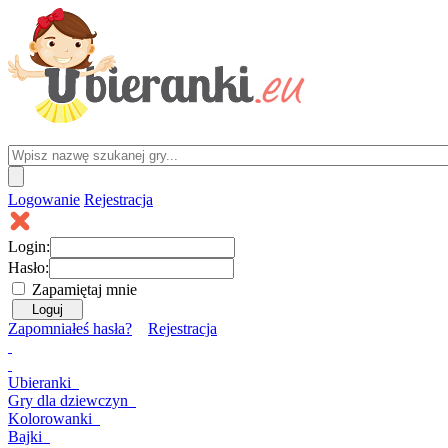
Logowanie
Rejestracja
Login:
Hasło:
Zapamiętaj mnie
Zapomniałeś hasła?
Rejestracja
Ubieranki
Gry
dla dziewczyn
Kolorowanki
Bajki