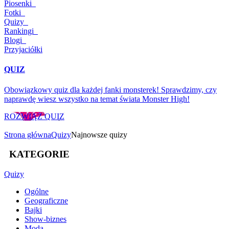
Piosenki
Fotki
Quizy
Rankingi
Blogi
Przyjaciółki
QUIZ
Obowiązkowy quiz dla każdej fanki monsterek! Sprawdzimy, czy
naprawdę wiesz wszystko na temat świata Monster High!
ROZWIĄŻ QUIZ
Strona główna
Quizy
Najnowsze quizy
KATEGORIE
Quizy
Ogólne
Geograficzne
Bajki
Show-biznes
Moda