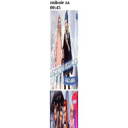
zniknie za
00:45