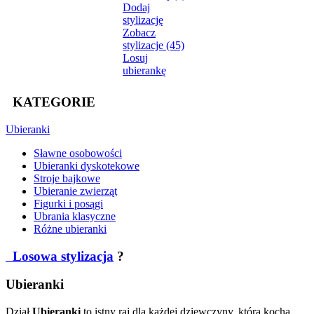
Dodaj
stylizację
Zobacz
stylizacje (45)
Losuj
ubierankę
KATEGORIE
Ubieranki
Sławne osobowości
Ubieranki dyskotekowe
Stroje bajkowe
Ubieranie zwierząt
Figurki i posągi
Ubrania klasyczne
Różne ubieranki
Losowa stylizacja
?
Ubieranki
Dział
Ubieranki
to istny raj dla każdej dziewczyny, która kocha