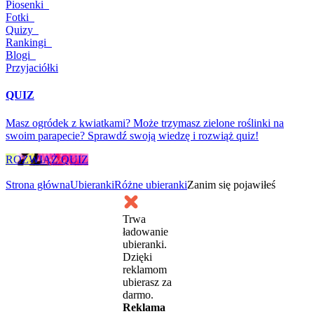
Piosenki
Fotki
Quizy
Rankingi
Blogi
Przyjaciółki
QUIZ
Masz ogródek z kwiatkami? Może trzymasz zielone roślinki na
swoim parapecie? Sprawdź swoją wiedzę i rozwiąż quiz!
ROZWIĄŻ QUIZ
Strona główna
Ubieranki
Różne ubieranki
Zanim się pojawiłeś
Trwa
ładowanie
ubieranki.
Dzięki
reklamom
ubierasz za
darmo.
Reklama