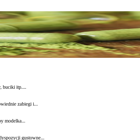
buciki itp....
iednie zabiegi i...
by modelka...
dyspozycji gustowne...