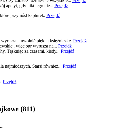
i. Czy zdołasz rozmieścić wszystkie...
Przejdź
j apetyt, gdy nikt tego nie...
Przejdź
które przyniósł kapturek.
Przejdź
wyruszają uwolnić piękną księżniczkę.
Przejdź
lewskiej, więc ogr wyrusza na...
Przejdź
hy. Tęskniąc za czasami, kiedy...
Przejdź
la najmłodszych. Starsi również...
Przejdź
.
Przejdź
ajkowe
(811)
..