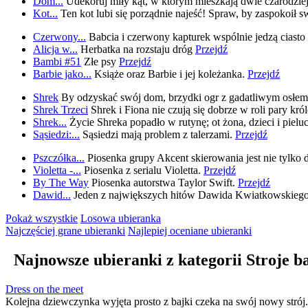
Dom...
Udekoruj miły kąt, w którym mieszkają dwie czarodziejk
Kot...
Ten kot lubi się porządnie najeść! Spraw, by zaspokoił swó
Czerwony...
Babcia i czerwony kapturek wspólnie jedzą ciasto 
Alicja w...
Herbatka na rozstaju dróg
Przejdź
Bambi #51
Złe psy
Przejdź
Barbie jako...
Książe oraz Barbie i jej koleżanka.
Przejdź
Shrek
By odzyskać swój dom, brzydki ogr z gadatliwym osłem 
Shrek Trzeci
Shrek i Fiona nie czują się dobrze w roli pary kró
Shrek...
Życie Shreka popadło w rutynę; ot żona, dzieci i pieluc
Sąsiedzi:...
Sąsiedzi mają problem z talerzami.
Przejdź
Pszczółka...
Piosenka grupy Akcent skierowania jest nie tylko d
Violetta -...
Piosenka z serialu Violetta.
Przejdź
By The Way
Piosenka autorstwa Taylor Swift.
Przejdź
Dawid...
Jeden z największych hitów Dawida Kwiatkowskiego
Pokaż wszystkie
Losowa ubieranka
Najczęściej grane
ubieranki
Najlepiej oceniane
ubieranki
Najnowsze ubieranki z kategorii
Stroje b
Dress on the meet
Kolejna dziewczynka wyjęta prosto z bajki czeka na swój nowy strój..