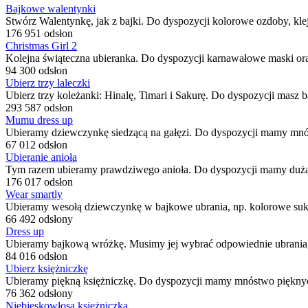
Bajkowe walentynki
Stwórz Walentynkę, jak z bajki. Do dyspozycji kolorowe ozdoby, klejn
176 951 odsłon
Christmas Girl 2
Kolejna świąteczna ubieranka. Do dyspozycji karnawałowe maski oraz
94 300 odsłon
Ubierz trzy laleczki
Ubierz trzy koleżanki: Hinalę, Timari i Sakurę. Do dyspozycji masz b
293 587 odsłon
Mumu dress up
Ubieramy dziewczynkę siedzącą na gałęzi. Do dyspozycji mamy mnó
67 012 odsłon
Ubieranie anioła
Tym razem ubieramy prawdziwego anioła. Do dyspozycji mamy dużą 
176 017 odsłon
Wear smartly
Ubieramy wesołą dziewczynkę w bajkowe ubrania, np. kolorowe suki
66 492 odsłony
Dress up
Ubieramy bajkową wróżkę. Musimy jej wybrać odpowiednie ubrania, f
84 016 odsłon
Ubierz księżniczkę
Ubieramy piękną księżniczkę. Do dyspozycji mamy mnóstwo pięknych
76 362 odsłony
Niebieskowłosa księżniczka