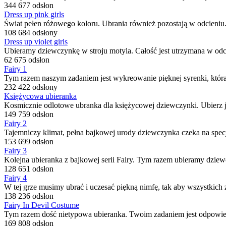
344 677 odsłon
Dress up pink girls
Świat pełen różowego koloru. Ubrania również pozostają w odcieniu.
108 684 odsłony
Dress up violet girls
Ubieramy dziewczynkę w stroju motyla. Całość jest utrzymana w odcie
62 675 odsłon
Fairy 1
Tym razem naszym zadaniem jest wykreowanie pięknej syrenki, która 
232 422 odsłony
Księżycowa ubieranka
Kosmicznie odlotowe ubranka dla księżycowej dziewczynki. Ubierz ją 
149 759 odsłon
Fairy 2
Tajemniczy klimat, pełna bajkowej urody dziewczynka czeka na specja
153 699 odsłon
Fairy 3
Kolejna ubieranka z bajkowej serii Fairy. Tym razem ubieramy dziewc
128 651 odsłon
Fairy 4
W tej grze musimy ubrać i uczesać piękną nimfę, tak aby wszystkich 
138 236 odsłon
Fairy In Devil Costume
Tym razem dość nietypowa ubieranka. Twoim zadaniem jest odpowie
169 808 odsłon