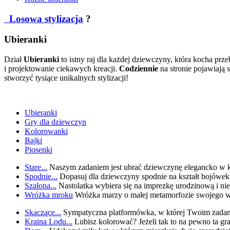
Losowa stylizacja
?
Ubieranki
Dział
Ubieranki
to istny raj dla każdej dziewczyny, która kocha prze
i projektowanie ciekawych kreacji.
Codziennie
na stronie pojawiają 
stworzyć tysiące unikalnych stylizacji!
Ubieranki
Gry dla dziewczyn
Kolorowanki
Bajki
Piosenki
Stare...
Naszym zadaniem jest ubrać dziewczynę elegancko w kl
Spodnie...
Dopasuj dla dziewczyny spodnie na kształt bojówek 
Szalona...
Nastolatka wybiera się na imprezkę urodzinową i nie 
Wróżka mroku
Wróżka marzy o małej metamorfozie swojego wy
Skaczące...
Sympatyczna platformówka, w której Twoim zadan
Kraina Lodu...
Lubisz kolorować? Jeżeli tak to na pewno ta gr