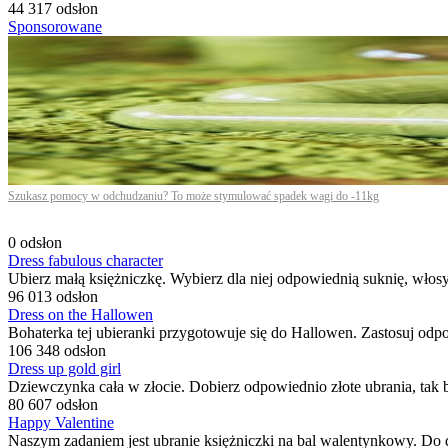
44 317 odsłon
Sponsorowane
Szukasz pomocy w odchudzaniu? To może stymulować spadek wagi do -11kg
0 odsłon
Dress fabulous character
Ubierz małą księżniczkę. Wybierz dla niej odpowiednią suknię, włosy, 
96 013 odsłon
Dress on the Hallowen
Bohaterka tej ubieranki przygotowuje się do Hallowen. Zastosuj odpow
106 348 odsłon
Dress up gold girl
Dziewczynka cała w złocie. Dobierz odpowiednio złote ubrania, tak 
80 607 odsłon
Happy Valentine
Naszym zadaniem jest ubranie księżniczki na bal walentynkowy. Do 