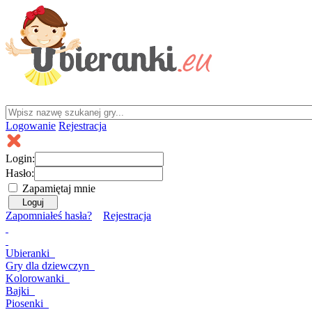
Logowanie
Rejestracja
Login:
Hasło:
Zapamiętaj mnie
Zapomniałeś hasła?
Rejestracja
Ubieranki
Gry
dla dziewczyn
Kolorowanki
Bajki
Piosenki