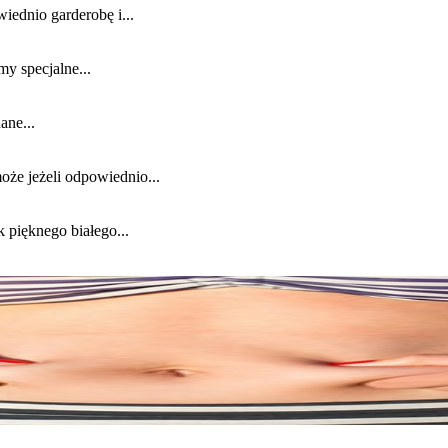
ednio garderobę i...
y specjalne...
ane...
że jeżeli odpowiednio...
 pięknego białego...