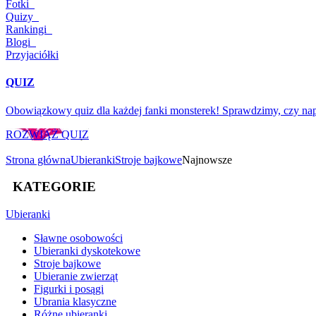
Fotki
Quizy
Rankingi
Blogi
Przyjaciółki
QUIZ
Obowiązkowy quiz dla każdej fanki monsterek! Sprawdzimy, czy nap
ROZWIĄŻ QUIZ
Strona główna
Ubieranki
Stroje bajkowe
Najnowsze
KATEGORIE
Ubieranki
Sławne osobowości
Ubieranki dyskotekowe
Stroje bajkowe
Ubieranie zwierząt
Figurki i posągi
Ubrania klasyczne
Różne ubieranki