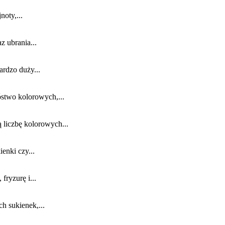
oty,...
 ubrania...
ardzo duży...
stwo kolorowych,...
liczbę kolorowych...
enki czy...
ryzurę i...
 sukienek,...