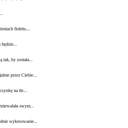
..
niach fioletu....
będzie...
tak, by została...
lnie przez Ciebie...
zynkę na tle...
zniewalała swym...
dnie wykreowanie...