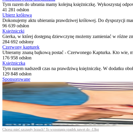
Tym razem do ubrania mamy kolejną księżniczkę. Wykoszystaj odpowi
41 281 odsłon
Ubierz królową
Dokonujemy aktu ubierania prawdziwej królowej. Do dyspozycji mam
96 639 odsłon
Księżniczki
Gierka, w której dostępną dziewczynę możemy zamieniać w różne zn
284 692 odsłony
Czerwony kapturek
Ubieramy znaną bajkową postać - Czerwonego Kapturka. Kto wie, mo
176 958 odsłon
Księżniczka
Tym razem nadszedł czas na prawdziwą księżniczkę. W dodatku obok
129 848 odsłon
Sponsorowane
Chcesz mieć szczupły brzuch? To wspomaga spadek nawet do -13kg