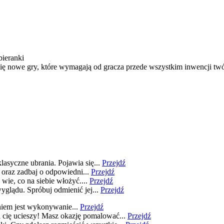
bieranki
się nowe gry, które wymagają od gracza przede wszystkim inwencji twó
asyczne ubrania. Pojawia się...
Przejdź
oraz zadbaj o odpowiedni...
Przejdź
wie, co na siebie włożyć....
Przejdź
glądu. Spróbuj odmienić jej...
Przejdź
iem jest wykonywanie...
Przejdź
a cię ucieszy! Masz okazję pomalować...
Przejdź