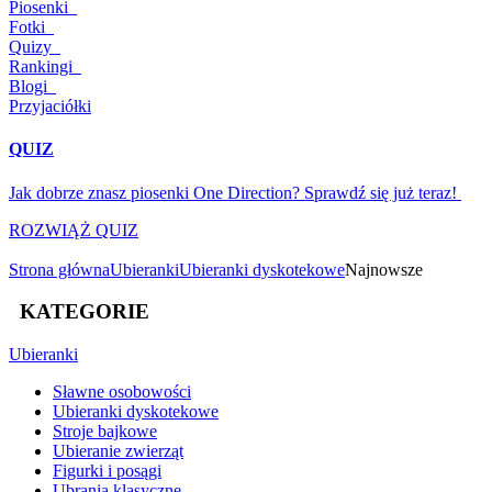
Piosenki
Fotki
Quizy
Rankingi
Blogi
Przyjaciółki
QUIZ
Jak dobrze znasz piosenki One Direction? Sprawdź się już teraz!
ROZWIĄŻ QUIZ
Strona główna
Ubieranki
Ubieranki dyskotekowe
Najnowsze
KATEGORIE
Ubieranki
Sławne osobowości
Ubieranki dyskotekowe
Stroje bajkowe
Ubieranie zwierząt
Figurki i posągi
Ubrania klasyczne