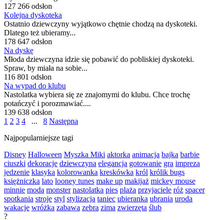
127 266 odsłon
Kolejna dyskoteka
Ostatnio dziewczyny wyjątkowo chętnie chodzą na dyskoteki.
Dlatego też ubieramy...
178 647 odsłon
Na dyskę
Młoda dziewczyna idzie się pobawić do pobliskiej dyskoteki.
Spraw, by miała na sobie...
116 801 odsłon
Na wypad do klubu
Nastolatka wybiera się ze znajomymi do klubu. Chce trochę
potańczyć i porozmawiać....
139 638 odsłon
1
2
3
4
...
8
Następna
Najpopularniejsze tagi
Disney
Halloween
Myszka Miki
aktorka
animacja
bajka
barbie
ciuszki
dekoracje
dziewczyna
elegancja
gotowanie
gra
impreza
jedzenie
klasyka
kolorowanka
kreskówka
król
królik bugs
księżniczka
lato
looney tunes
make up
makijaż
mickey mouse
minnie
moda
monster
nastolatka
pies
plaża
przyjaciele
róż
spacer
spotkania
stroje
styl
stylizacja
taniec
ubieranka
ubrania
uroda
wakacje
wróżka
zabawa
zebra
zima
zwierzęta
ślub
?