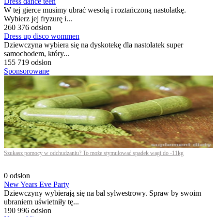
Dress dance teen
W tej gierce musimy ubrać wesołą i roztańczoną nastolatkę.
Wybierz jej fryzurę i...
260 376 odsłon
Dress up disco wommen
Dziewczyna wybiera się na dyskotekę dla nastolatek super
samochodem, który...
155 719 odsłon
Sponsorowane
Szukasz pomocy w odchudzaniu? To może stymulować spadek wagi do -11kg
0 odsłon
New Years Eve Party
Dziewczyny wybierają się na bal sylwestrowy. Spraw by swoim
ubraniem uświetniły tę...
190 996 odsłon