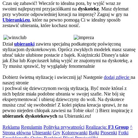
Czas się zabawić! Wieczór to idealna pora, by wyjść wraz ze
swoimi najlepszymi przyjaciółkami na
dyskotekę
. Masz dylemat
przy wyborze odpowiedniej kreacji na imprezę? Zagraj w gry na
Ubieranki.eu
, które na pewno pomogą Ci w idealny sposób
zestawić ubierania, które kochasz nosić.
Dział
ubieranki
zawiera specjalną podkategorię poświęconą
stylizacjom dyskotekowym. Oprócz zwykłych modelek masz szansę
ubrać także ulubione postacie z bajek. Księżniczki Disney'a takie
jak
Elsa
lub
Kopciuszek
lubią wyjść ze znajomymi na dyskotekę, a
Ty musisz sprawić, by wyglądały fenomenalnie
Dobierz świetną stylizację i uwiecznij ją! Następnie
dodaj zdjęcie
na
naszej stronie
i pochwal się dziewczynom swoją stylizacją. Być może któraś z
nich będzie miała podobne ubrania w swojej szafie. Nie bój się
eksperymentować i ubieraj dziewczyny do woli. Na dyskotece
musisz czuć się swobodnie! Z kolei piękna kreacja sprawi, że na
pewno niejeden chłopak zawiesi na Tobie oko! :) Bierz inspirację z
ubieranek dyskotekowych
na Ubieranki.eu!
Reklama
Regulamin
Polityka prywatności
Realizacja:
F3 Group
^
Strona główna
Ubieranki
Gry
Kolorowanki
Bajki
Piosenki
Fotki