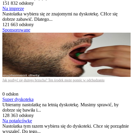
151 832 odsłony
Na imprezę
Nastolatka wybiera się ze znajomymi na dyskotekę. CHce się
dobrze zabawić. Dlatego...
121 663 odsłony
Sponsorowane
Jak pozbyć się dużego brzucha? Ten środek może pomóc w odchudzaniu
0 odsłon
Super dyskoteka
Ubieramy nastolatkę na letnią dyskotekę. Musimy sprawić, by
dobrze się bawiła i...
128 363 odsłony
Na potańcówkę
Nastolatka tym razem wybiera się do dyskoteki. Chce się porządnie
wyszaleć. Do tego...