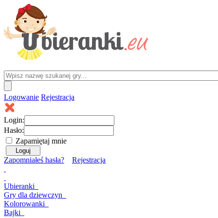
Logowanie
Rejestracja
Login:
Hasło:
Zapamiętaj mnie
Zapomniałeś hasła?
Rejestracja
Ubieranki
Gry
dla dziewczyn
Kolorowanki
Bajki