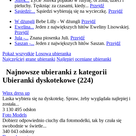
Shrek...
Życie Shreka popadło w rutynę; ot żona, dzieci i
pieluchy. Tęskniąc za czasami, kiedy...
Przejdź
Sąsiedzi:...
Sąsiedzi wybierają się na wycieczkę.
Przejdź
W dżungli
Bebe Lilly - W dżungli
Przejdź
Ewelina...
Jeden z największych hitów Eweliny Lisowskiej.
Przejdź
Jula -...
Znana piosenka Juli.
Przejdź
Saszan -...
Jeden z największych hitów Saszan.
Przejdź
Pokaż wszystkie
Losowa ubieranka
Najczęściej grane
ubieranki
Najlepiej oceniane
ubieranki
Najnowsze ubieranki z kategorii
Ubieranki dyskotekowe
(224)
Winx dress up
Laska wybiera się na dyskotekę. Spraw, żeby wyglądała najlepiej i
została...
3 130 495 odsłon
Foto Models
Dobierz odpowiednio ciuchy dla fotomodelki, tak by czuła się
swobodnie w świetle...
340 043 odsłony