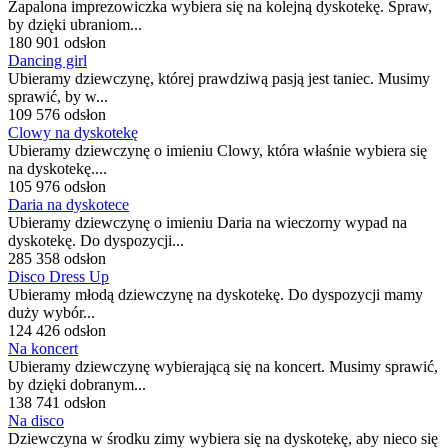
Zapalona imprezowiczka wybiera się na kolejną dyskotekę. Spraw,
by dzięki ubraniom...
180 901 odsłon
Dancing girl
Ubieramy dziewczynę, której prawdziwą pasją jest taniec. Musimy
sprawić, by w...
109 576 odsłon
Clowy na dyskotekę
Ubieramy dziewczynę o imieniu Clowy, która właśnie wybiera się
na dyskotekę....
105 976 odsłon
Daria na dyskotece
Ubieramy dziewczynę o imieniu Daria na wieczorny wypad na
dyskotekę. Do dyspozycji...
285 358 odsłon
Disco Dress Up
Ubieramy młodą dziewczynę na dyskotekę. Do dyspozycji mamy
duży wybór...
124 426 odsłon
Na koncert
Ubieramy dziewczynę wybierającą się na koncert. Musimy sprawić,
by dzięki dobranym...
138 741 odsłon
Na disco
Dziewczyna w środku zimy wybiera się na dyskotekę, aby nieco się