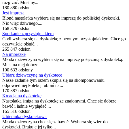
rozgrzać. Musimy...
180 880 odsłon
Jest impreza
Blond nastolatka wybiera się na imprezę do pobliskiej dyskoteki.
Nic więc dziwnego,...
168 379 odsłon
Spotkanie z przystojniakiem
Codi wybiera się na dyskotekę z pewnym przystojniakiem. Chce go
oczywiście olśnić...
265 847 odsłon
Na imprezkę
Młoda dziewczyna wybiera się na imprezę połączoną z dyskoteką.
Musi na niej dobrze...
100 633 odsłony
Ubiarz dziewczynę na dyskotece
Nasze zadanie tym razem skupia się na skomponowaniu
odpowiedniej kolekcji ubrań na...
170 387 odsłon
Kreacja na dyskotekę
Nastolatka śmiga na dyskotekę ze znajomymi. Chce się dobrze
bawić i ładnie wyglądać....
165 516 odsłon
Ubieranka dyskotekowa
Młoda dziewczyna chce się zabawić. Wybiera się więc do
dyskoteki. Brakuje jej tylko...