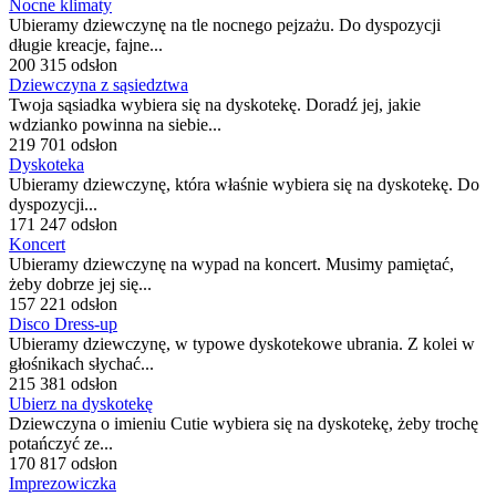
Nocne klimaty
Ubieramy dziewczynę na tle nocnego pejzażu. Do dyspozycji
długie kreacje, fajne...
200 315 odsłon
Dziewczyna z sąsiedztwa
Twoja sąsiadka wybiera się na dyskotekę. Doradź jej, jakie
wdzianko powinna na siebie...
219 701 odsłon
Dyskoteka
Ubieramy dziewczynę, która właśnie wybiera się na dyskotekę. Do
dyspozycji...
171 247 odsłon
Koncert
Ubieramy dziewczynę na wypad na koncert. Musimy pamiętać,
żeby dobrze jej się...
157 221 odsłon
Disco Dress-up
Ubieramy dziewczynę, w typowe dyskotekowe ubrania. Z kolei w
głośnikach słychać...
215 381 odsłon
Ubierz na dyskotekę
Dziewczyna o imieniu Cutie wybiera się na dyskotekę, żeby trochę
potańczyć ze...
170 817 odsłon
Imprezowiczka