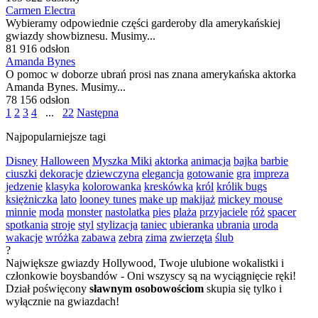
Carmen Electra
Wybieramy odpowiednie części garderoby dla amerykańskiej
gwiazdy showbiznesu. Musimy...
81 916 odsłon
Amanda Bynes
O pomoc w doborze ubrań prosi nas znana amerykańska aktorka
Amanda Bynes. Musimy...
78 156 odsłon
1
2
3
4
...
22
Następna
Najpopularniejsze tagi
Disney
Halloween
Myszka Miki
aktorka
animacja
bajka
barbie
ciuszki
dekoracje
dziewczyna
elegancja
gotowanie
gra
impreza
jedzenie
klasyka
kolorowanka
kreskówka
król
królik bugs
księżniczka
lato
looney tunes
make up
makijaż
mickey mouse
minnie
moda
monster
nastolatka
pies
plaża
przyjaciele
róż
spacer
spotkania
stroje
styl
stylizacja
taniec
ubieranka
ubrania
uroda
wakacje
wróżka
zabawa
zebra
zima
zwierzęta
ślub
?
Największe gwiazdy Hollywood, Twoje ulubione wokalistki i
członkowie boysbandów - Oni wszyscy są na wyciągnięcie ręki!
Dział poświęcony
sławnym osobowościom
skupia się tylko i
wyłącznie na gwiazdach!