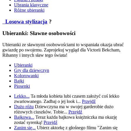
Ubrania klasyczne
Różne ubieranki
Losowa stylizacja
?
Ubieranki: Sławne osobowości
Ubieranki ze sławnymi osobowościami to wspaniała okazja ubrać
gwiazdę po swojemu. Zaprojekuj wygląd dla Victorii Bekcham,
Rihanny i innych sław tego świata!
Ubieranki
Gry dla dziewczyn
Kolorowanki
Bajki
Piosenki
Lekko...
Ta młoda kobieta lubi czasem założyć coś lekko
zwariowanego. Zadbaj o jej look i...
Przejdź
Dużo różu
Dziewczyna ma w swojej garderobie dużo
różowych ciuszków. Tobie...
Przejdź
Bajkowa...
Teraz każda bajkowa księżniczka ma okazję
zostać syrenką!
Przejdź
Zanim się...
Ubierz aktorkę z głośnego filmu "Zanim się