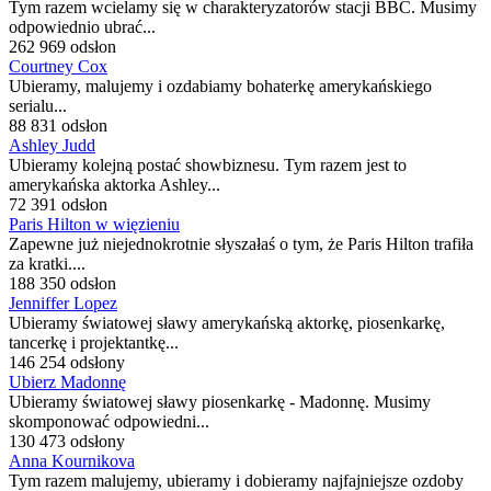
Tym razem wcielamy się w charakteryzatorów stacji BBC. Musimy
odpowiednio ubrać...
262 969 odsłon
Courtney Cox
Ubieramy, malujemy i ozdabiamy bohaterkę amerykańskiego
serialu...
88 831 odsłon
Ashley Judd
Ubieramy kolejną postać showbiznesu. Tym razem jest to
amerykańska aktorka Ashley...
72 391 odsłon
Paris Hilton w więzieniu
Zapewne już niejednokrotnie słyszałaś o tym, że Paris Hilton trafiła
za kratki....
188 350 odsłon
Jenniffer Lopez
Ubieramy światowej sławy amerykańską aktorkę, piosenkarkę,
tancerkę i projektantkę...
146 254 odsłony
Ubierz Madonnę
Ubieramy światowej sławy piosenkarkę - Madonnę. Musimy
skomponować odpowiedni...
130 473 odsłony
Anna Kournikova
Tym razem malujemy, ubieramy i dobieramy najfajniejsze ozdoby