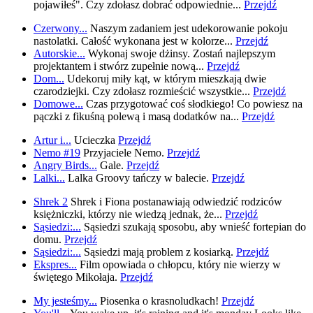
pojawiłeś". Czy zdołasz dobrać odpowiednie...
Przejdź
Czerwony...
Naszym zadaniem jest udekorowanie pokoju
nastolatki. Całość wykonana jest w kolorze...
Przejdź
Autorskie...
Wykonaj swoje dżinsy. Zostań najlepszym
projektantem i stwórz zupełnie nową...
Przejdź
Dom...
Udekoruj miły kąt, w którym mieszkają dwie
czarodziejki. Czy zdołasz rozmieścić wszystkie...
Przejdź
Domowe...
Czas przygotować coś słodkiego! Co powiesz na
pączki z fikuśną polewą i masą dodatków na...
Przejdź
Artur i...
Ucieczka
Przejdź
Nemo #19
Przyjaciele Nemo.
Przejdź
Angry Birds...
Gale.
Przejdź
Lalki...
Lalka Groovy tańczy w balecie.
Przejdź
Shrek 2
Shrek i Fiona postanawiają odwiedzić rodziców
księżniczki, którzy nie wiedzą jednak, że...
Przejdź
Sąsiedzi:...
Sąsiedzi szukają sposobu, aby wnieść fortepian do
domu.
Przejdź
Sąsiedzi:...
Sąsiedzi mają problem z kosiarką.
Przejdź
Ekspres...
Film opowiada o chłopcu, który nie wierzy w
świętego Mikołaja.
Przejdź
My jesteśmy...
Piosenka o krasnoludkach!
Przejdź