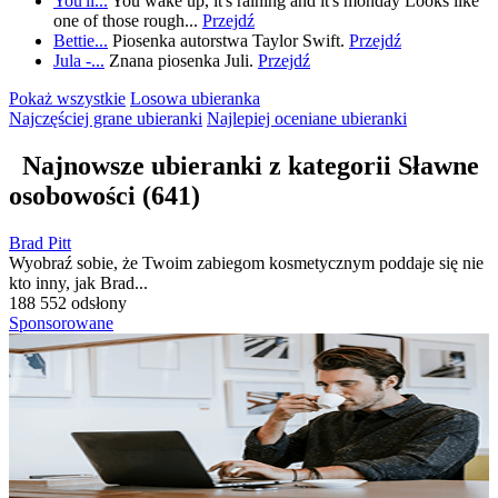
You'll...
You wake up, it's raining and it's monday Looks like
one of those rough...
Przejdź
Bettie...
Piosenka autorstwa Taylor Swift.
Przejdź
Jula -...
Znana piosenka Juli.
Przejdź
Pokaż wszystkie
Losowa ubieranka
Najczęściej grane
ubieranki
Najlepiej oceniane
ubieranki
Najnowsze ubieranki z kategorii
Sławne
osobowości
(641)
Brad Pitt
Wyobraź sobie, że Twoim zabiegom kosmetycznym poddaje się nie
kto inny, jak Brad...
188 552 odsłony
Sponsorowane