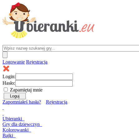
Logowanie
Rejestracja
Login:
Hasło:
Zapamiętaj mnie
Zapomniałeś hasła?
Rejestracja
Ubieranki
Gry
dla dziewczyn
Kolorowanki
Bajki