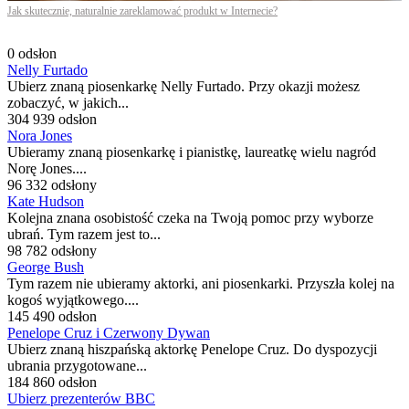
Jak skutecznie, naturalnie zareklamować produkt w Internecie?
0 odsłon
Nelly Furtado
Ubierz znaną piosenkarkę Nelly Furtado. Przy okazji możesz
zobaczyć, w jakich...
304 939 odsłon
Nora Jones
Ubieramy znaną piosenkarkę i pianistkę, laureatkę wielu nagród
Norę Jones....
96 332 odsłony
Kate Hudson
Kolejna znana osobistość czeka na Twoją pomoc przy wyborze
ubrań. Tym razem jest to...
98 782 odsłony
George Bush
Tym razem nie ubieramy aktorki, ani piosenkarki. Przyszła kolej na
kogoś wyjątkowego....
145 490 odsłon
Penelope Cruz i Czerwony Dywan
Ubierz znaną hiszpańską aktorkę Penelope Cruz. Do dyspozycji
ubrania przygotowane...
184 860 odsłon
Ubierz prezenterów BBC