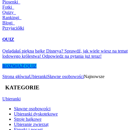
Piosenki
Fotki
Quizy
Rankingi
Blogi
Przyjaciółki
QUIZ
Oglądałaś piękną bajkę Disneya? Sprawdź, jak wiele wiesz na temat
lodowego królestwa! Odpowiedz na pytania już teraz!
ROZWIĄŻ QUIZ
Strona główna
Ubieranki
Sławne osobowości
Najnowsze
KATEGORIE
Ubieranki
Sławne osobowości
Ubieranki dyskotekowe
Stroje bajkowe
Ubieranie zwierząt
Figurki i posągi