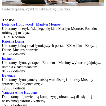
Praktyczne sposoby, aby dobrze reklamować się w Internecie.
0 odsłon
Legenda Hollywood - Marilyn Monroe
Ubieramy amerykańską legendę kina Marilyn Monroe. Ponadto
robimy jej makijaż i...
116 916 odsłon
Księżna Diana
Ubieramy jedną z najsłynniejszych postaci XX wieku - Księżną
Dianę. Musimy sprawić,...
91 324 odsłony
Eminem
Ubieramy słynnego rapera Eminema. Musimy wybrać najfajniejsze
ubrania z zachowaniem...
81 722 odsłony
Beyonce
Ubieramy słynną amerykańską wokalistkę i aktorkę. Musimy
sprawić, by Beyonce dzięki...
123 057 odsłon
Vanessa Anne Hudgens
Dobieramy odpowiednią kompozycję ubraniową dla słynnej
nastoletniej aktorki - Vanessy...
165 822 odsłony