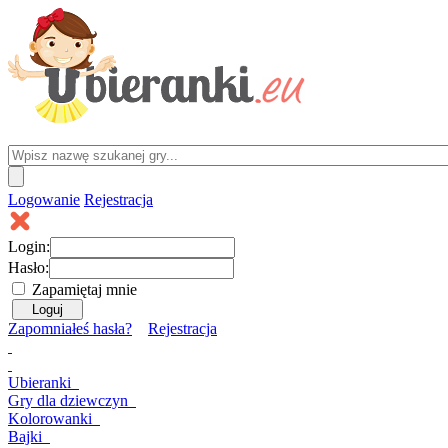
Logowanie
Rejestracja
Login:
Hasło:
Zapamiętaj mnie
Zapomniałeś hasła?
Rejestracja
Ubieranki
Gry
dla dziewczyn
Kolorowanki
Bajki