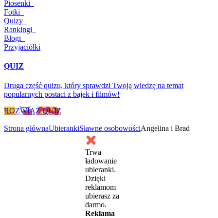
Piosenki
Fotki
Quizy
Rankingi
Blogi
Przyjaciółki
QUIZ
Druga część quizu, który sprawdzi Twoją wiedzę na temat
popularnych postaci z bajek i filmów!
ROZWIĄŻ QUIZ
Strona główna
Ubieranki
Sławne osobowości
Angelina i Brad
Trwa
ładowanie
ubieranki.
Dzięki
reklamom
ubierasz za
darmo.
Reklama