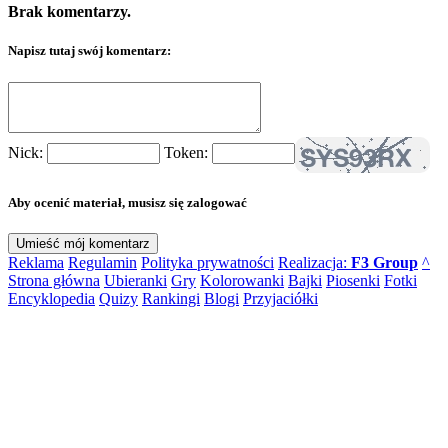
Brak komentarzy.
Napisz tutaj swój komentarz:
Nick:
Token:
Aby ocenić materiał, musisz się zalogować
Reklama
Regulamin
Polityka prywatności
Realizacja:
F3 Group
^
Strona główna
Ubieranki
Gry
Kolorowanki
Bajki
Piosenki
Fotki
Encyklopedia
Quizy
Rankingi
Blogi
Przyjaciółki