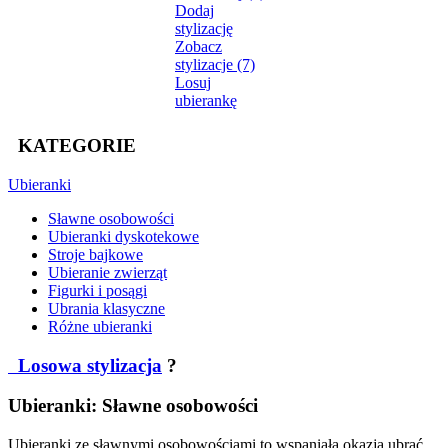
Dodaj
stylizację
Zobacz
stylizacje (7)
Losuj
ubierankę
KATEGORIE
Ubieranki
Sławne osobowości
Ubieranki dyskotekowe
Stroje bajkowe
Ubieranie zwierząt
Figurki i posągi
Ubrania klasyczne
Różne ubieranki
Losowa stylizacja
?
Ubieranki: Sławne osobowości
Ubieranki ze sławnymi osobowościami to wspaniała okazja ubrać