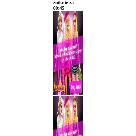
zniknie za
00:45