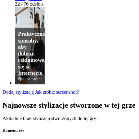
22 476 odsłon
Praktyczne
sposoby,
aby
dobrze
reklamować
się w
Internecie.
Sponsorowane
Dodaj stylizację
Jak zrobić screenshot?
Najnowsze stylizacje stworzone w tej grze
Aktualnie brak stylizacji stworzonych do tej gry!
Komentarze