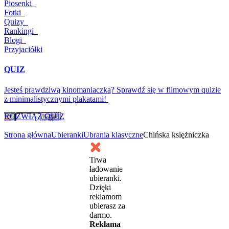
Piosenki
Fotki
Quizy
Rankingi
Blogi
Przyjaciółki
QUIZ
Jesteś prawdziwą kinomaniaczką? Sprawdź się w filmowym quizie
z minimalistycznymi plakatami!
ROZWIĄŻ QUIZ
Strona główna
Ubieranki
Ubrania klasyczne
Chińska księżniczka
Trwa
ładowanie
ubieranki.
Dzięki
reklamom
ubierasz za
darmo.
Reklama