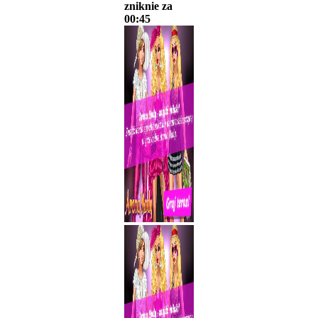
zniknie za
00:45