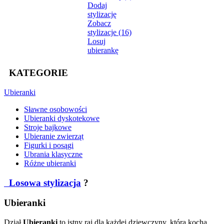
Dodaj
stylizację
Zobacz
stylizacje (16)
Losuj
ubierankę
KATEGORIE
Ubieranki
Sławne osobowości
Ubieranki dyskotekowe
Stroje bajkowe
Ubieranie zwierząt
Figurki i posągi
Ubrania klasyczne
Różne ubieranki
Losowa stylizacja
?
Ubieranki
Dział
Ubieranki
to istny raj dla każdej dziewczyny, która kocha