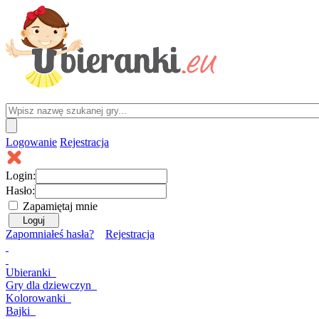
Logowanie
Rejestracja
Login:
Hasło:
Zapamiętaj mnie
Zapomniałeś hasła?
Rejestracja
Ubieranki
Gry
dla dziewczyn
Kolorowanki
Bajki