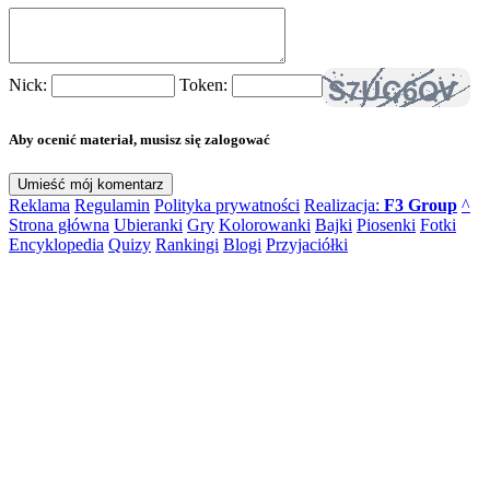
Nick:
Token:
Aby ocenić materiał, musisz się zalogować
Reklama
Regulamin
Polityka prywatności
Realizacja:
F3 Group
^
Strona główna
Ubieranki
Gry
Kolorowanki
Bajki
Piosenki
Fotki
Encyklopedia
Quizy
Rankingi
Blogi
Przyjaciółki