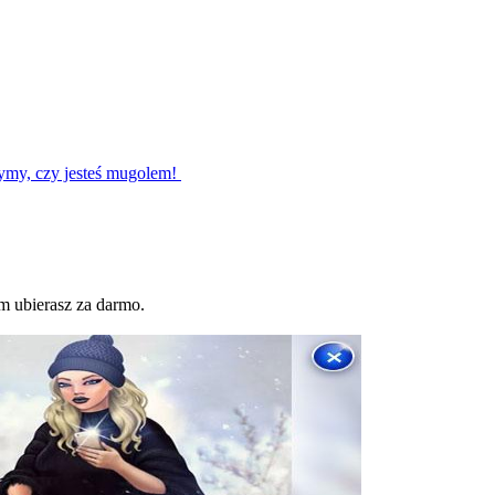
zymy, czy jesteś mugolem!
m ubierasz za darmo.