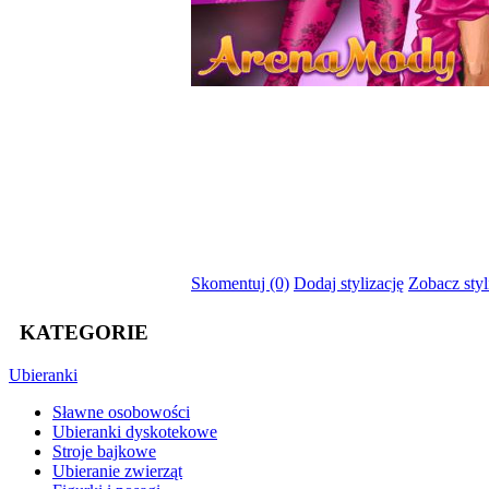
Skomentuj (0)
Dodaj stylizację
Zobacz styl
KATEGORIE
Ubieranki
Sławne osobowości
Ubieranki dyskotekowe
Stroje bajkowe
Ubieranie zwierząt