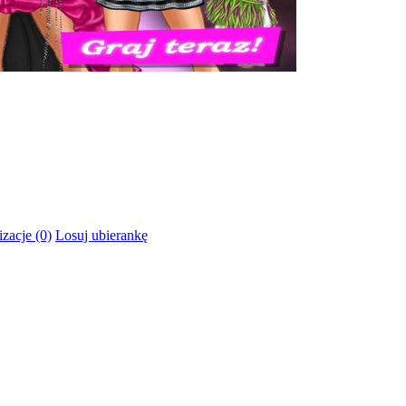
izacje (0)
Losuj ubierankę