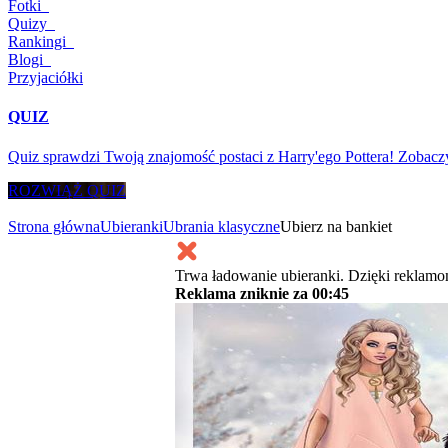
Fotki
Quizy
Rankingi
Blogi
Przyjaciółki
QUIZ
Quiz sprawdzi Twoją znajomość postaci z Harry'ego Pottera! Zobac
ROZWIĄŻ QUIZ
Strona główna
Ubieranki
Ubrania klasyczne
Ubierz na bankiet
Trwa ładowanie ubieranki. Dzięki reklamo
Reklama zniknie za
00:45