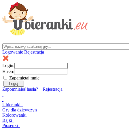
Logowanie
Rejestracja
Login:
Hasło:
Zapamiętaj mnie
Zapomniałeś hasła?
Rejestracja
Ubieranki
Gry
dla dziewczyn
Kolorowanki
Bajki
Piosenki