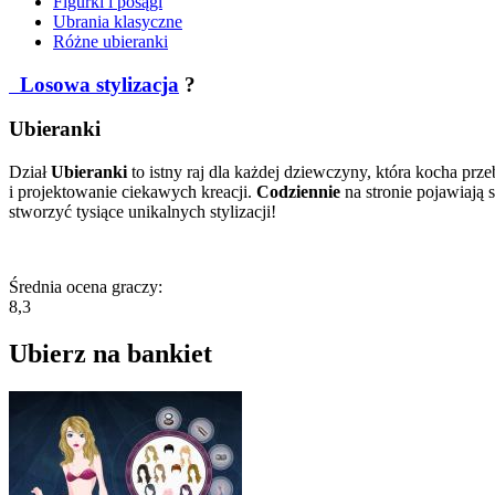
Figurki i posągi
Ubrania klasyczne
Różne ubieranki
Losowa stylizacja
?
Ubieranki
Dział
Ubieranki
to istny raj dla każdej dziewczyny, która kocha prze
i projektowanie ciekawych kreacji.
Codziennie
na stronie pojawiają 
stworzyć tysiące unikalnych stylizacji!
Średnia ocena graczy:
8,3
Ubierz na bankiet