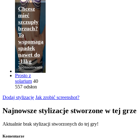
Chcesz
mieć
szczupły
brzuch?
To
wspomaga
spadek
nawet do
-13kg
Sponsorowane
Prosto z
solarium
40
557 odsłon
Dodaj stylizację
Jak zrobić screenshot?
Najnowsze stylizacje stworzone w tej grze
Aktualnie brak stylizacji stworzonych do tej gry!
Komentarze