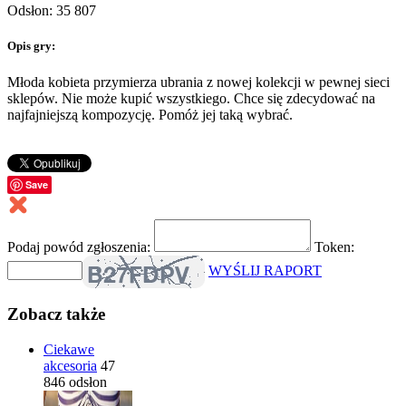
Odsłon: 35 807
Opis gry:
Młoda kobieta przymierza ubrania z nowej kolekcji w pewnej sieci
sklepów. Nie może kupić wszystkiego. Chce się zdecydować na
najfajniejszą kompozycję. Pomóż jej taką wybrać.
Save
Podaj powód zgłoszenia:
Token:
WYŚLIJ RAPORT
Zobacz także
Ciekawe
akcesoria
47
846 odsłon