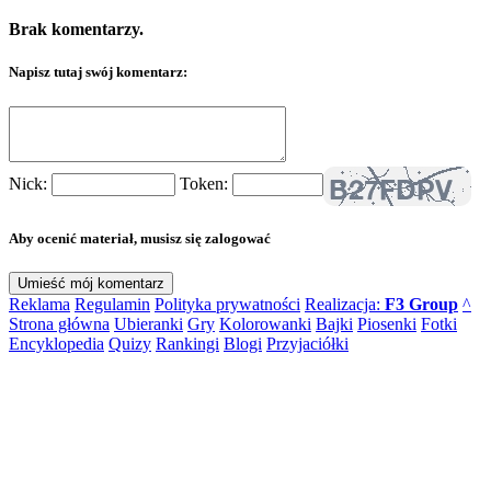
Brak komentarzy.
Napisz tutaj swój komentarz:
Nick:
Token:
Aby ocenić materiał, musisz się zalogować
Reklama
Regulamin
Polityka prywatności
Realizacja:
F3 Group
^
Strona główna
Ubieranki
Gry
Kolorowanki
Bajki
Piosenki
Fotki
Encyklopedia
Quizy
Rankingi
Blogi
Przyjaciółki