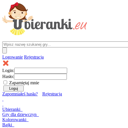
Logowanie
Rejestracja
Login:
Hasło:
Zapamiętaj mnie
Zapomniałeś hasła?
Rejestracja
Ubieranki
Gry
dla dziewczyn
Kolorowanki
Bajki