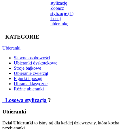
stylizację
Zobacz
stylizacje (1)
Losuj
ubierankę
KATEGORIE
Ubieranki
Sławne osobowości
Ubieranki dyskotekowe
Stroje bajkowe
Ubieranie zwierząt
Figurki i posągi
Ubrania klasyczne
Różne ubieranki
Losowa stylizacja
?
Ubieranki
Dział
Ubieranki
to istny raj dla każdej dziewczyny, która kocha
przebieranki