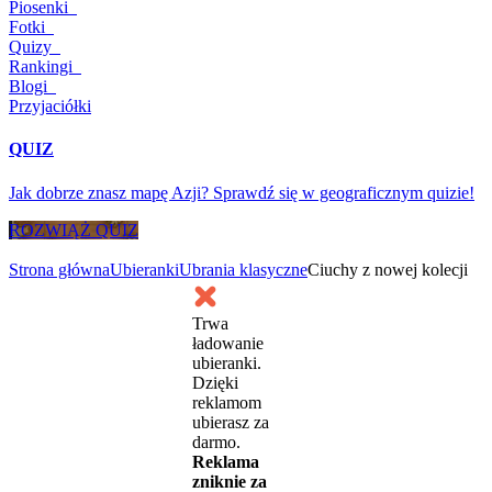
Piosenki
Fotki
Quizy
Rankingi
Blogi
Przyjaciółki
QUIZ
Jak dobrze znasz mapę Azji? Sprawdź się w geograficznym quizie!
ROZWIĄŻ QUIZ
Strona główna
Ubieranki
Ubrania klasyczne
Ciuchy z nowej kolecji
Trwa
ładowanie
ubieranki.
Dzięki
reklamom
ubierasz za
darmo.
Reklama
zniknie za