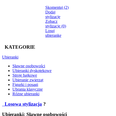
Skomentuj (2)
Dodaj
stylizację
Zobacz
stylizacje (0)
Losuj
ubierankę
KATEGORIE
Ubieranki
Sławne osobowości
Ubieranki dyskotekowe
Stroje bajkowe
Ubieranie zwierząt
Figurki i posągi
Ubrania klasyczne
Różne ubieranki
Losowa stylizacja
?
Ubieranki: Sławne osobowości