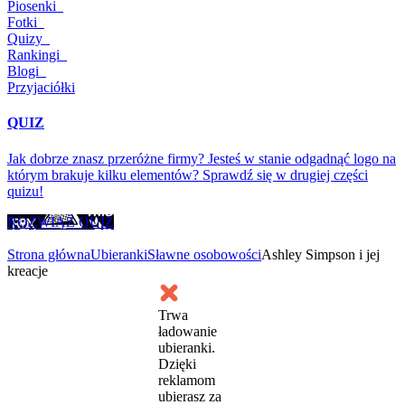
Piosenki
Fotki
Quizy
Rankingi
Blogi
Przyjaciółki
QUIZ
Jak dobrze znasz przeróżne firmy? Jesteś w stanie odgadnąć logo na
którym brakuje kilku elementów? Sprawdź się w drugiej części
quizu!
ROZWIĄŻ QUIZ
Strona główna
Ubieranki
Sławne osobowości
Ashley Simpson i jej
kreacje
Trwa
ładowanie
ubieranki.
Dzięki
reklamom
ubierasz za