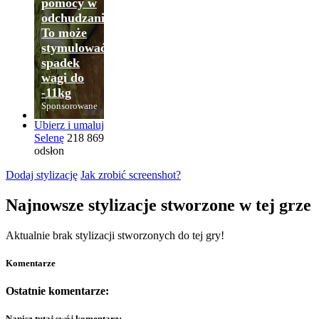
pomocy w
odchudzaniu?
To może
stymulować
spadek
wagi do
-11kg
Sponsorowane
Ubierz i umaluj
Selenę
218 869
odsłon
Dodaj stylizację
Jak zrobić screenshot?
Najnowsze stylizacje stworzone w tej grze
Aktualnie brak stylizacji stworzonych do tej gry!
Komentarze
Ostatnie komentarze:
Napisz tutaj swój komentarz: