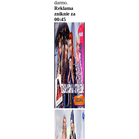
darmo.
Reklama
zniknie za
00:45