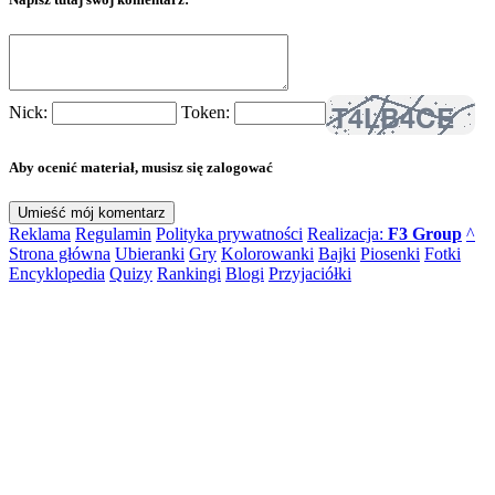
Nick:
Token:
Aby ocenić materiał, musisz się zalogować
Reklama
Regulamin
Polityka prywatności
Realizacja:
F3 Group
^
Strona główna
Ubieranki
Gry
Kolorowanki
Bajki
Piosenki
Fotki
Encyklopedia
Quizy
Rankingi
Blogi
Przyjaciółki