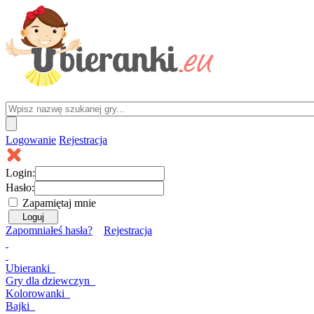
Logowanie
Rejestracja
Login:
Hasło:
Zapamiętaj mnie
Zapomniałeś hasła?
Rejestracja
Ubieranki
Gry
dla dziewczyn
Kolorowanki
Bajki