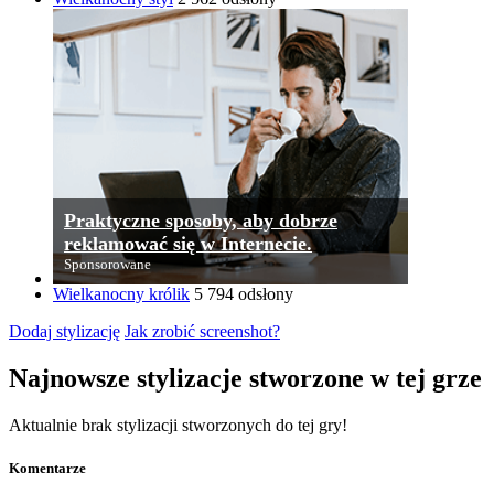
Praktyczne sposoby, aby dobrze
reklamować się w Internecie.
Sponsorowane
Wielkanocny królik
5 794 odsłony
Dodaj stylizację
Jak zrobić screenshot?
Najnowsze stylizacje stworzone w tej grze
Aktualnie brak stylizacji stworzonych do tej gry!
Komentarze