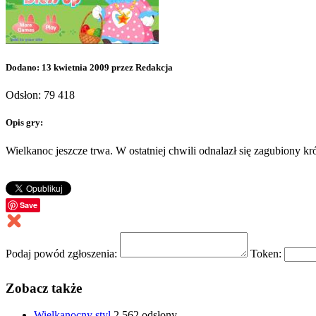
Dodano: 13 kwietnia 2009 przez Redakcja
Odsłon: 79 418
Opis gry:
Wielkanoc jeszcze trwa. W ostatniej chwili odnalazł się zagubiony kró
Save
Podaj powód zgłoszenia:
Token:
Zobacz także
Wielkanocny styl
2 562 odsłony