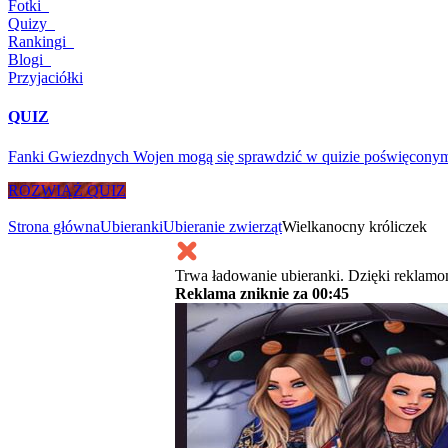
Fotki
Quizy
Rankingi
Blogi
Przyjaciółki
QUIZ
Fanki Gwiezdnych Wojen mogą się sprawdzić w quizie poświęconym
ROZWIĄŻ QUIZ
Strona główna
Ubieranki
Ubieranie zwierząt
Wielkanocny króliczek
Trwa ładowanie ubieranki. Dzięki reklamo
Reklama zniknie za
00:45