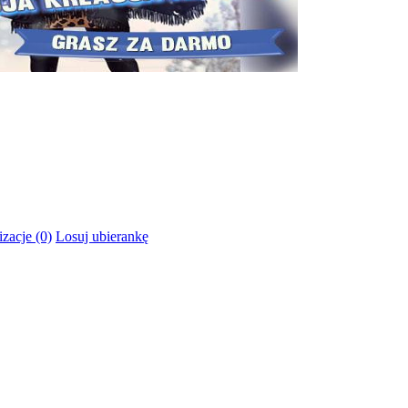
izacje (0)
Losuj ubierankę