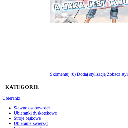
Skomentuj (0)
Dodaj stylizację
Zobacz styl
KATEGORIE
Ubieranki
Sławne osobowości
Ubieranki dyskotekowe
Stroje bajkowe
Ubieranie zwierząt