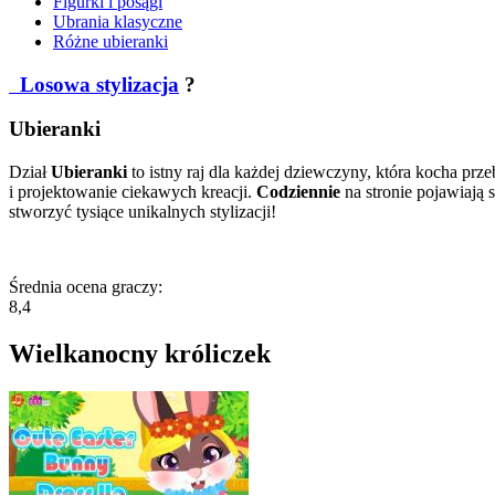
Figurki i posągi
Ubrania klasyczne
Różne ubieranki
Losowa stylizacja
?
Ubieranki
Dział
Ubieranki
to istny raj dla każdej dziewczyny, która kocha prze
i projektowanie ciekawych kreacji.
Codziennie
na stronie pojawiają 
stworzyć tysiące unikalnych stylizacji!
Średnia ocena graczy:
8,4
Wielkanocny króliczek