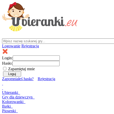
Logowanie
Rejestracja
Login:
Hasło:
Zapamiętaj mnie
Zapomniałeś hasła?
Rejestracja
Ubieranki
Gry
dla dziewczyn
Kolorowanki
Bajki
Piosenki