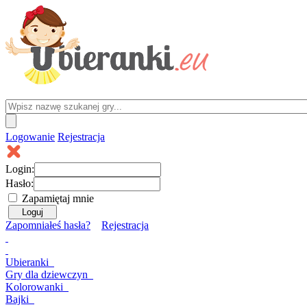
Logowanie
Rejestracja
Login:
Hasło:
Zapamiętaj mnie
Zapomniałeś hasła?
Rejestracja
Ubieranki
Gry
dla dziewczyn
Kolorowanki
Bajki