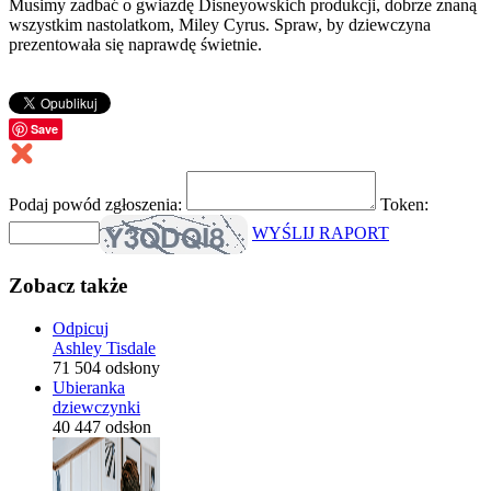
Musimy zadbać o gwiazdę Disneyowskich produkcji, dobrze znaną
wszystkim nastolatkom, Miley Cyrus. Spraw, by dziewczyna
prezentowała się naprawdę świetnie.
Save
Podaj powód zgłoszenia:
Token:
WYŚLIJ RAPORT
Zobacz także
Odpicuj
Ashley Tisdale
71 504 odsłony
Ubieranka
dziewczynki
40 447 odsłon