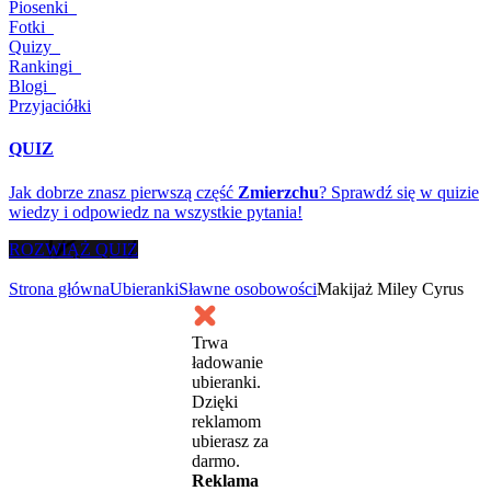
Piosenki
Fotki
Quizy
Rankingi
Blogi
Przyjaciółki
QUIZ
Jak dobrze znasz pierwszą część
Zmierzchu
? Sprawdź się w quizie
wiedzy i odpowiedz na wszystkie pytania!
ROZWIĄŻ QUIZ
Strona główna
Ubieranki
Sławne osobowości
Makijaż Miley Cyrus
Trwa
ładowanie
ubieranki.
Dzięki
reklamom
ubierasz za
darmo.
Reklama