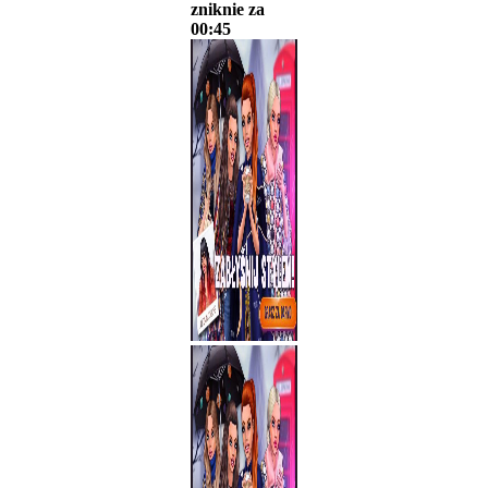
zniknie za
00:45