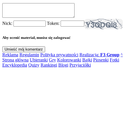
Nick:
Token:
Aby ocenić materiał, musisz się zalogować
Reklama
Regulamin
Polityka prywatności
Realizacja:
F3 Group
^
Strona główna
Ubieranki
Gry
Kolorowanki
Bajki
Piosenki
Fotki
Encyklopedia
Quizy
Rankingi
Blogi
Przyjaciółki