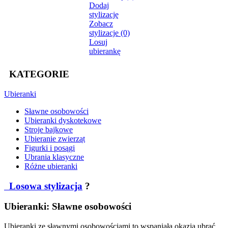
Dodaj
stylizację
Zobacz
stylizacje (0)
Losuj
ubierankę
KATEGORIE
Ubieranki
Sławne osobowości
Ubieranki dyskotekowe
Stroje bajkowe
Ubieranie zwierząt
Figurki i posągi
Ubrania klasyczne
Różne ubieranki
Losowa stylizacja
?
Ubieranki: Sławne osobowości
Ubieranki ze sławnymi osobowościami to wspaniała okazja ubrać