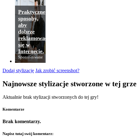
Praktyczne
sposoby,
aby
dobrze
reklamować
się w
Internecie.
Sponsorowane
Dodaj stylizację
Jak zrobić screenshot?
Najnowsze stylizacje stworzone w tej grze
Aktualnie brak stylizacji stworzonych do tej gry!
Komentarze
Brak komentarzy.
Napisz tutaj swój komentarz: